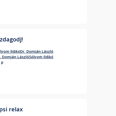
zdagodj!
lyom Ildikó
Dr. Domján László
. Domján László
Sólyom Ildikó
 p
psi relax