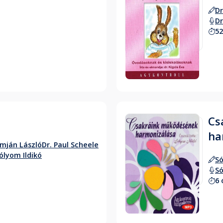
Dr
Dr
52
Hallgass bele
Cs
ha
omján László
Dr. Paul Scheele
ólyom Ildikó
Só
Só
6 
Hallgass bele