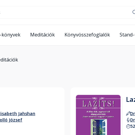
-könyvek
Meditációk
Könyvösszefoglalók
Stand
ditációk
Laz
lisabeth Jahshan
Dr
olló József
Dr
52