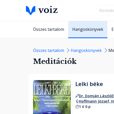
Összes tartalom
Hangoskönyvek
E
Összes tartalom
Hangoskönyvek
Me
Meditációk
Lelki béke
Dr. Domján László
E
Hoffmann József, H
1 ó 0 p