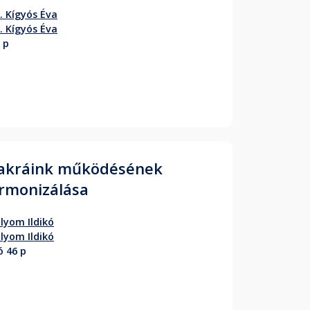
. Kígyós Éva
. Kígyós Éva
 p
akráink működésének
rmonizálása
lyom Ildikó
lyom Ildikó
ó 46 p