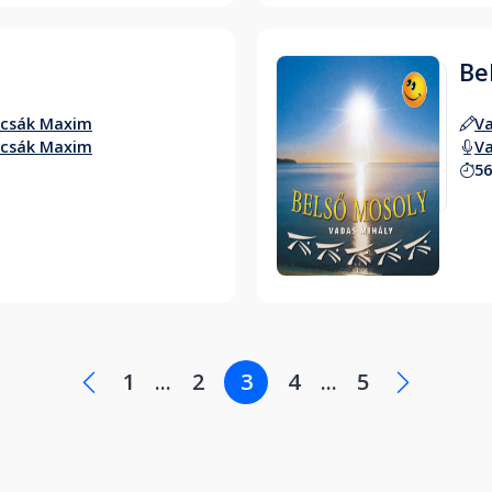
Be
rcsák Maxim
Va
rcsák Maxim
Va
56
Hallgass bele
1
...
2
3
4
...
5