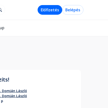
Előfizetés
Belépés
-up
íts!
. Domján László
. Domján László
 p