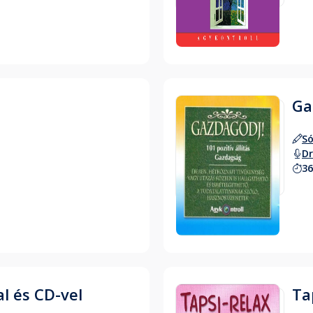
Hallgass bele
Ga
Só
Dr
36
Hallgass bele
l és CD-vel
Ta