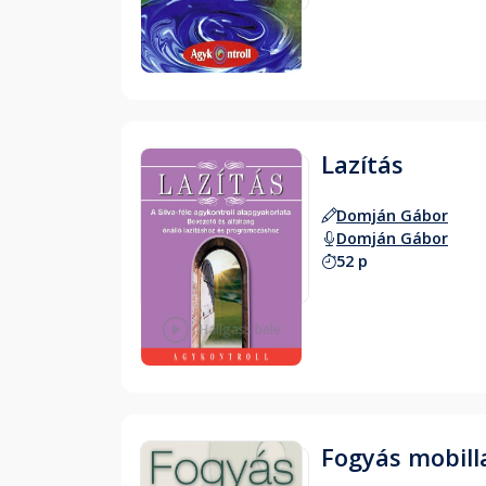
Hallgass bele
Lazítás
Domján Gábor
Domján Gábor
52 p
Hallgass bele
Fogyás mobilla