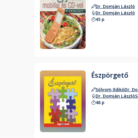
Dr. Domján László
Dr. Domján László
45 p
Hallgass bele
Észpörgető
Sólyom Ildikó
Dr. D
Dr. Domján László
S
48 p
Hallgass bele