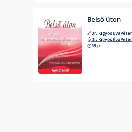
Belső úton
Dr. Kígyós Éva
Péte
Dr. Kígyós Éva
Péte
59 p
Hallgass bele