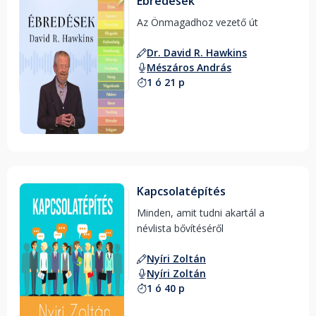
Ébredések
Az Önmagadhoz vezető út 
Dr. David R. Hawkins
Mészáros András
1 ó 21 p
Kapcsolatépítés
Minden, amit tudni akartál a 
névlista bővítéséről 
Nyíri Zoltán
Nyíri Zoltán
1 ó 40 p