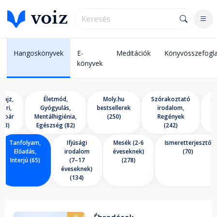
Hangoskönyvek
E-
Meditációk
Könyvösszefogla
könyvek
trajz,
Életmód,
Moly.hu
Szórakoztató
Sz
tori,
Gyógyulás,
bestsellerek
irodalom,
moár
Mentálhigiénia,
(250)
Regények
133)
Egészség (82)
(242)
Tanfolyam,
Ifjúsági
Mesék (2-6
Ismeretterjesztő
Előadás,
irodalom
éveseknek)
(70)
Interjú (65)
(7–17
(278)
éveseknek)
(134)