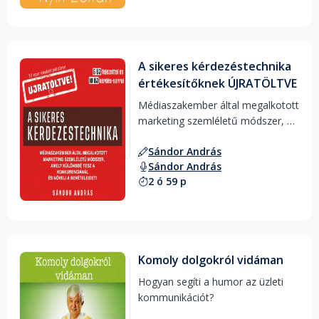
A sikeres kérdezéstechnika
értékesítőknek ÚJRATÖLTVE
Médiaszakember által megalkotott 
marketing szemléletű módszer, 
ami különbbé tesz a 
Sándor András
konkurenciánál és növeli a 
Sándor András
bevételeidet 
2 ó 59 p
Komoly dolgokról vidáman
Hogyan segíti a humor az üzleti 
kommunikációt? 