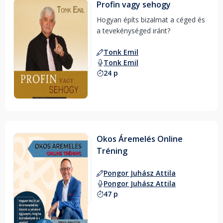
Profin vagy sehogy
Hogyan építs bizalmat a céged és 
a tevekénységed iránt? 
Tonk Emil
Tonk Emil
24 p
Okos Áremelés Online
Tréning
Pongor Juhász Attila
Pongor Juhász Attila
47 p