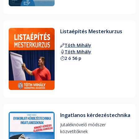
Listaépítés Mesterkurzus
Tóth Mihály
Tóth Mihály
2 ó 56 p
Ingatlanos kérdezéstechnika
Jutaléknövelő módszer 
közvetítőknek 