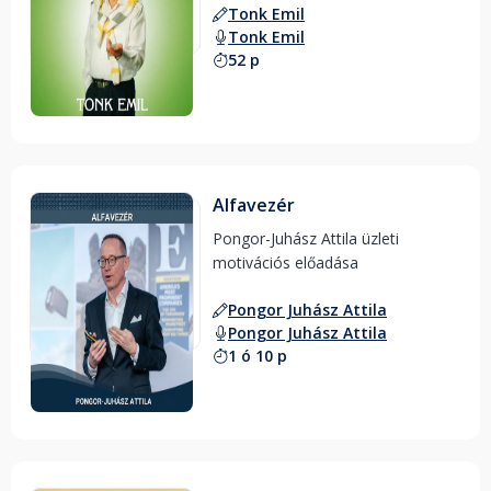
Tonk Emil
Tonk Emil
52 p
Alfavezér
Pongor-Juhász Attila üzleti 
motivációs előadása 
Pongor Juhász Attila
Pongor Juhász Attila
1 ó 10 p