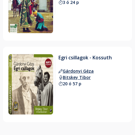
3 ó 24 p
Egri csillagok - Kossuth
Gárdonyi Géza
Bitskey Tibor
20 ó 57 p