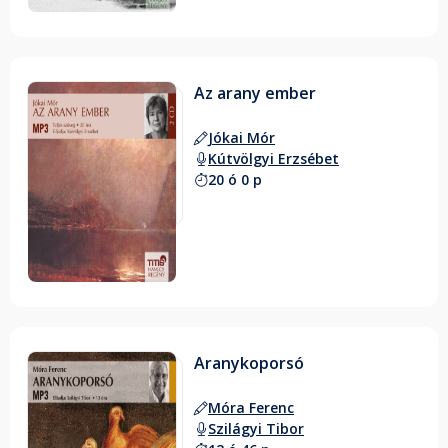
Az arany ember
Jókai Mór
Kútvölgyi Erzsébet
20 ó 0 p
Aranykoporsó
Móra Ferenc
Szilágyi Tibor