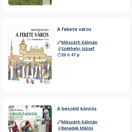
A fekete város
Mikszáth Kálmán
Székhelyi József
20 ó 47 p
A beszélő köntös
Mikszáth Kálmán
Benedek Miklós