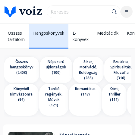
Összes
Hangoskönyvek
E-
Meditációk
Kön
tartalom
könyvek
Összes
Népszerű
Siker,
Ezotéria,
hangoskönyv
újdonságok
Motiváció,
Spiritualitás,
(2403)
(100)
Boldogság
Filozófia
(288)
(316)
Könyvből
Tanító
Romantikus
Krimi,
E
filmvászonra
regények,
(147)
Thriller
(96)
Művek
(111)
(121)