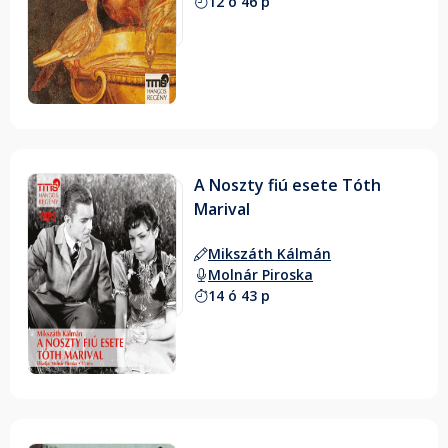
12 ó 46 p
A Noszty fiú esete Tóth
Marival
Mikszáth Kálmán
Molnár Piroska
14 ó 43 p