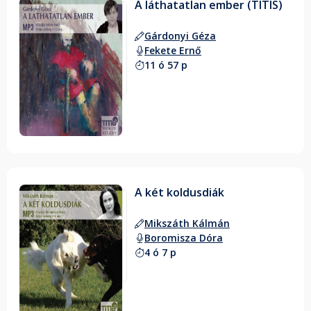
A láthatatlan ember (TITIS)
Gárdonyi Géza
Fekete Ernő
11 ó 57 p
A két koldusdiák
Mikszáth Kálmán
Boromisza Dóra
4 ó 7 p