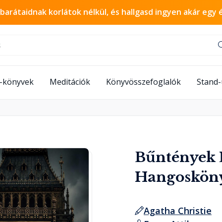
 barátaidnak korlátok nélkül, és hallgasd ingyen akár egy 
-könyvek
Meditációk
Könyvösszefoglalók
Stand
Bűntények 
Hangoskön
Agatha Christie