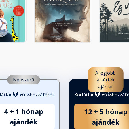
A legjobb
Népszerű
ár-érték
ajánlat
látlan
hozzáférés
Korlátlan
hozzáf
4 + 1 hónap
12 + 5 hónap
ajándék
ajándék