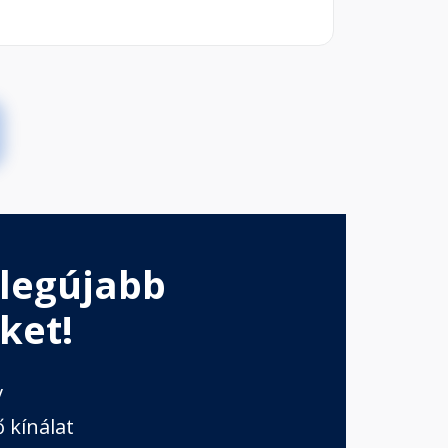
 legújabb
ket!
v
 kínálat