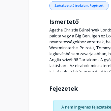
Szórakoztató irodalom, Regények
Ismertető
Agatha Christie Bűntények Lond
palota vagy a Big Ben, igen ez L
nevezetességekhez vezetnek, h
Westminsterbe. Poirot-t, Tommy
legkevésbé sem zavarja abban, h
Anglia szívéből! Tartalom: - A győ
lakásban - Az elrabolt miniszterel
jel - Az olcsó lakás esete Agatha C
Limited All rights reserved Koss
Fejezetek
A nem ingyenes fejezeteke