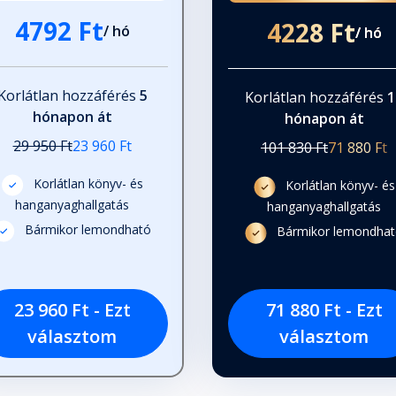
4792 Ft
4228 Ft
/ hó
/ hó
Korlátlan hozzáférés
5
Korlátlan hozzáférés
1
hónapon át
hónapon át
29 950 Ft
23 960 Ft
101 830 Ft
71 880 Ft
Korlátlan könyv- és
Korlátlan könyv- és
hanganyaghallgatás
hanganyaghallgatás
Bármikor lemondható
Bármikor lemondha
23 960 Ft - Ezt
71 880 Ft - Ezt
választom
választom