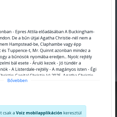
onban - Epres Attila előadásában A Buckingham-
ondon. De a bűn útjai Agatha Christie-nél nem a
anem Hampstead-be, Claphambe vagy épp
t és Tuppence-t, Mr. Quinnt azonban mindez a
ogy a bűnösök nyomába eredjen... Nyolc rejtély
zelmi bál esete - Áruló kezek - Jó tündér a
nök - A Listerdale-rejtély - A magányos isten - Égi
hristie: Capital Christie (c) 2025, Agatha Christie
Bővebben
uth 2026 Mojzer
t csak a
Voiz mobilapplikáción
keresztül