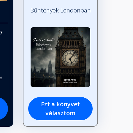
Bűntények Londonban
7
tó
Ezt a könyvet
választom