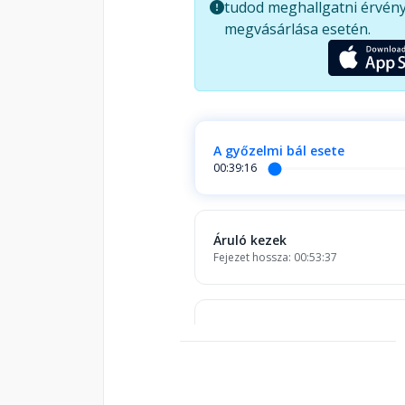
tudod meghallgatni érvény
megvásárlása esetén.
A győzelmi bál esete
00:39:16
Áruló kezek
Fejezet hossza: 00:53:37
Jó tündér a lakásban
Fejezet hossza: 00:37:01