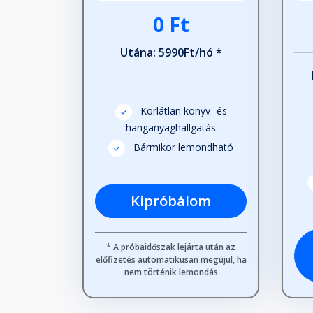
0 Ft
Utána: 5990Ft/hó *
Korlátlan könyv- és
hanganyaghallgatás
Bármikor lemondható
Kipróbálom
* A próbaidőszak lejárta után az
előfizetés automatikusan megújul, ha
nem történik lemondás