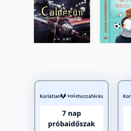
Korlátlan
hozzáférés
Kor
7 nap
próbaidőszak