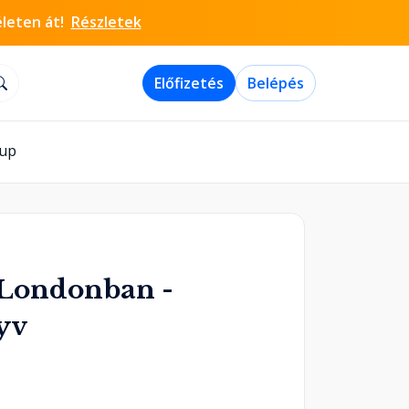
életen át!
Részletek
Előfizetés
Belépés
-up
Londonban -
yv