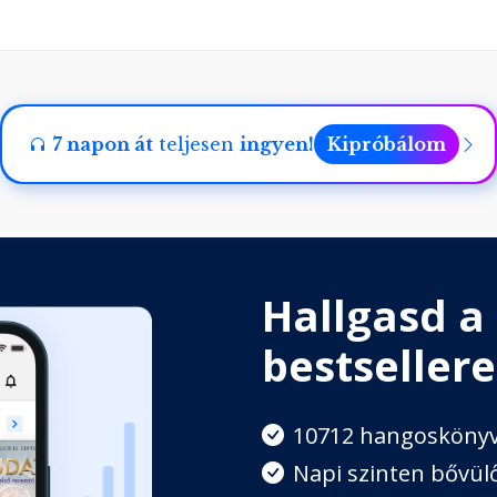
7 napon át
teljesen
ingyen!
Kipróbálom
Hallgasd a
bestsellere
10712 hangosköny
Napi szinten bővülő