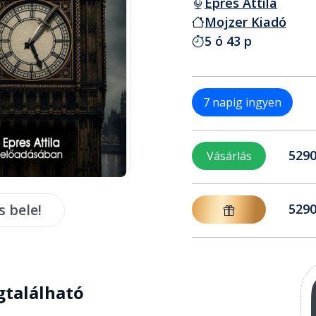
Epres Attila
Mojzer Kiadó
5 ó 43 p
7 napig ingyen
5290
Vásárlás
s bele!
5290
gtalálható