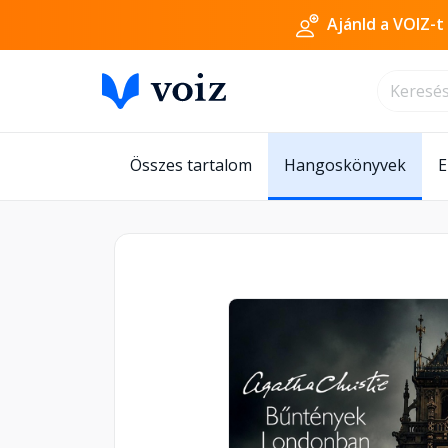
Ajánld a VOIZ-t
Összes tartalom
Hangoskönyvek
E