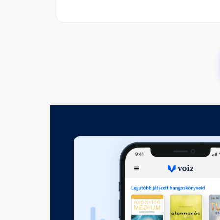
Az elrabolt miniszterelnök
Fejezet hossza: 00:48:27
A Listerdale-rejtély
Fejezet hossza: 00:46:24
A magányos isten
Fejezet hossza: 00:37:08
Égi jel
Fejezet hossza: 00:45:15
Az olcsó lakás esete
Fejezet hossza: 00:35:52