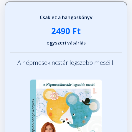
Csak ez a hangoskönyv
Mese a kezed öt ujjáról
Fejezet hossza: 00:07:09
2490 Ft
egyszeri vásárlás
Mese a kislányról, aki
belepottyant a sárba
Fejezet hossza: 00:02:02
A népmesekincstár legszebb meséi I.
Mese az öt lábujjról
Fejezet hossza: 00:01:28
Miből lesz a kalácska?
Fejezet hossza: 00:02:23
Mióta haragszik a kutya a nyúlra?