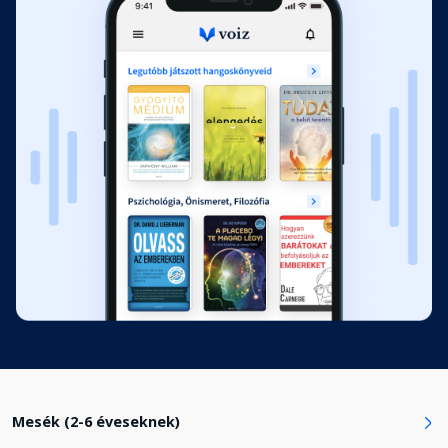
A kisegér nagy utazása
Fejezet hossza: 00:04:17
A kiskakas
Fejezet hossza: 00:06:52
A kóró és a kismadár
Fejezet hossza: 00:04:12
A madarak nyelve
Fejezet hossza: 00:02:59
A nappal és az éjszaka
Fejezet hossza: 00:02:00
Mesék (2-6 éveseknek)