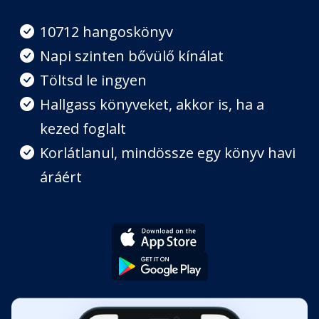
A hosszú név átka
Fejezet hossza: 00:02:48
10712 hangoskönyv
Napi szinten bővülő kínálat
A jaguár és az eső
Töltsd le ingyen
Fejezet hossza: 00:03:42
Hallgass könyveket, akkor is, ha a
kezed foglalt
A két testvér
Fejezet hossza: 00:02:14
Korlátlanul, mindössze egy könyv havi
áráért
A kígyókirálynő
Fejezet hossza: 00:02:20
A királykisasszony találós kérdései
Fejezet hossza: 00:03:40