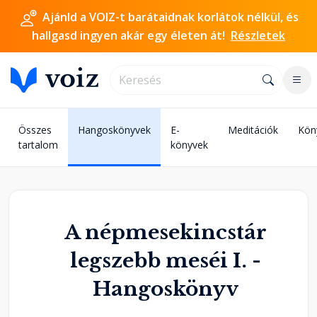
Ajánld a VOIZ-t barátaidnak korlátok nélkül, és
hallgasd ingyen akár egy életen át!
Részletek
Összes
Hangoskönyvek
E-
Meditációk
Kön
tartalom
könyvek
A népmesekincstár
legszebb meséi I. -
Hangoskönyv