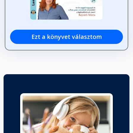
Fejezet hossza: 00:01:04
Répamese
Fejezet hossza: 00:03:09
Ezt a könyvet választom
Szegény ember szerencséje
Fejezet hossza: 00:02:48
Tartari barbari
Fejezet hossza: 00:06:54
Útmutató búvármadár
Fejezet hossza: 00:01:43