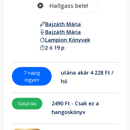
Hallgass bele!
Bajzáth Mária
Bajzáth Mária
Lampion Könyvek
2 ó 19 p
utána akár 4 228 Ft /
7 napig
ingyen
hó
2490 Ft - Csak ez a
Vásárlás
hangoskönyv