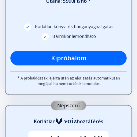
Utána: 5990Ft/hó *
A szív igazsága
Fejezet hossza: 00:04:18
Korlátlan könyv- és hanganyaghallgatás
A szürke, meg a fekete egér
Bármikor lemondható
Fejezet hossza: 00:02:57
Kipróbálom
A tejút
Fejezet hossza: 00:00:54
* A próbaidőszak lejárta után az előfizetés automatikusan
megújul, ha nem történik lemondás
A vadruca, meg a siketfajd
Fejezet hossza: 00:01:10
Népszerű
Az egér farkincája
Korlátlan
hozzáférés
Fejezet hossza: 00:01:58