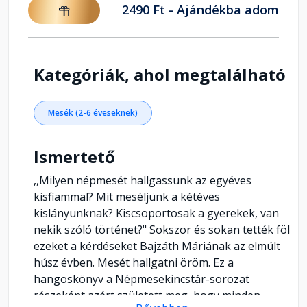
2490 Ft - Ajándékba adom
Kategóriák, ahol megtalálható
Mesék (2-6 éveseknek)
Ismertető
,,Milyen népmesét hallgassunk az egyéves
kisfiammal? Mit meséljünk a kétéves
kislányunknak? Kiscsoportosak a gyerekek, van
nekik szóló történet?" Sokszor és sokan tették föl
ezeket a kérdéseket Bajzáth Máriának az elmúlt
húsz évben. Mesét hallgatni öröm. Ez a
hangoskönyv a Népmesekincstár-sorozat
részeként azért született meg, hogy minden