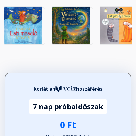
A sajtot osztó róka
Fejezet hossza: 00:01:11
A szamár füle
Fejezet hossza: 00:01:57
A szél és a nap
Fejezet hossza: 00:01:54
A szelek eredete
Korlátlan
hozzáférés
Fejezet hossza: 00:02:36
7 nap próbaidőszak
A sziszki madaracska
0 Ft
Fejezet hossza: 00:03:42