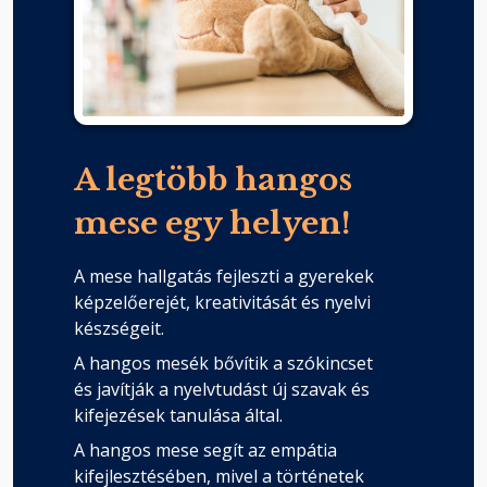
A legtöbb hangos
mese egy helyen!
A mese hallgatás fejleszti a gyerekek
képzelőerejét, kreativitását és nyelvi
készségeit.
A hangos mesék bővítik a szókincset
és javítják a nyelvtudást új szavak és
kifejezések tanulása által.
A hangos mese segít az empátia
kifejlesztésében, mivel a történetek