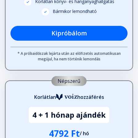
Korlátlan könyv- és hanganyaghallgatás
Bármikor lemondható
Kipróbálom
* A próbaidőszak lejárta után az előfizetés automatikusan
megújul, ha nem történik lemondás
Népszerű
Korlátlan
hozzáférés
4 + 1 hónap ajándék
4792 Ft
/ hó