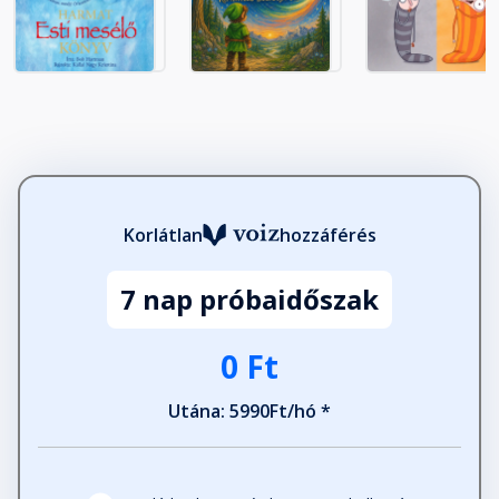
Döme és a kisautó
Fejezet hossza: 00:08:09
Farsang Vendelnél
Fejezet hossza: 00:05:30
Ugrálóvár
Korlátlan
hozzáférés
Fejezet hossza: 00:06:12
7 nap próbaidőszak
Mókus Regő
0 Ft
Fejezet hossza: 00:06:23
Utána: 5990Ft/hó *