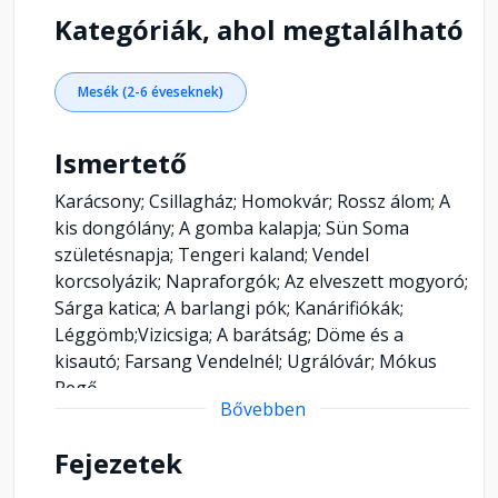
Kategóriák, ahol megtalálható
Mesék (2-6 éveseknek)
Ismertető
Karácsony; Csillagház; Homokvár; Rossz álom; A
kis dongólány; A gomba kalapja; Sün Soma
születésnapja; Tengeri kaland; Vendel
korcsolyázik; Napraforgók; Az elveszett mogyoró;
Sárga katica; A barlangi pók; Kanárifiókák;
Léggömb;Vizicsiga; A barátság; Döme és a
kisautó; Farsang Vendelnél; Ugrálóvár; Mókus
Regő
Bővebben
Fejezetek