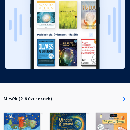
A barlangi pók
Fejezet hossza: 00:05:48
Kanárifiókák
Fejezet hossza: 00:06:27
Léggömb
Fejezet hossza: 00:05:59
Vizicsiga
Fejezet hossza: 00:07:34
Mesék (2-6 éveseknek)
A barátság
Fejezet hossza: 00:04:52