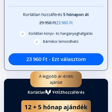
Korlátlan hozzáférés
5 hónapon át
29 950 Ft
23 960 Ft
Korlátlan könyv- és hanganyaghallgatás
Bármikor lemondható
23 960 Ft - Ezt választom
A legjobb ár-érték
ajánlat
Korlátlan
hozzáférés
12 + 5 hónap ajándék