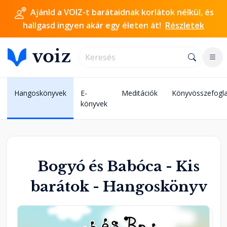
Ajánld a VOIZ-t barátaidnak korlátok nélkül, és
hallgasd ingyen akár egy életen át!
Részletek
Hangoskönyvek
E-
Meditációk
Könyvösszefogla
könyvek
Bogyó és Babóca - Kis
barátok - Hangoskönyv