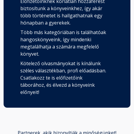
Előfizetőinknek korlátlan hozzáférést
biztosítunk a könyveinkhez, így akár
több történetet is hallgathatnak egy
hónapban a gyerekek.
Több más kategóriában is találhatóak
hangoskönyveink, így mindenki
megtalálhatja a számára megfelelő
könyvet.
Kötelező olvasmányokat is kínálunk
széles választékban, profi előadásban.
Csatlakozz te is előfizetőink
táborához, és élvezd a könyveink
előnyeit!
Partnerek, akik bizonyítják a minőségünket!