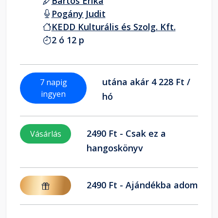
Bartos Erika
Pogány Judit
KEDD Kulturális és Szolg. Kft.
2 ó 12 p
utána akár 4 228 Ft /
7 napig
ingyen
hó
2490 Ft - Csak ez a
Vásárlás
hangoskönyv
2490 Ft - Ajándékba adom