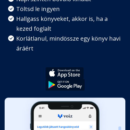
Tengeri kaland
Töltsd le ingyen
Fejezet hossza: 00:07:55
Hallgass könyveket, akkor is, ha a
kezed foglalt
Vendel korcsolyázik
Fejezet hossza: 00:06:29
Korlátlanul, mindössze egy könyv havi
áráért
Napraforgók
Fejezet hossza: 00:05:37
Az elveszett mogyoró
Fejezet hossza: 00:07:33
Sárga katica
Fejezet hossza: 00:06:27