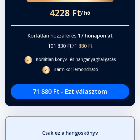
4228 Ft
/ hó
Korlátlan hozzáférés
17 hónapon át
101 830 Ft
71 880 Ft
Korlátlan könyv- és hanganyaghallgatás
Bármikor lemondható
71 880 Ft - Ezt választom
Csak ez a hangoskönyv