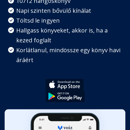
10712 hangoskönyv
Napi szinten bővülő kínálat
8.
Töltsd le ingyen
Fejezet hossza: 00:10:48
Hallgass könyveket, akkor is, ha a
kezed foglalt
9.
Fejezet hossza: 00:10:06
Korlátlanul, mindössze egy könyv havi
áráért
10.
Fejezet hossza: 00:11:56
11.
Fejezet hossza: 00:09:07
12.
Fejezet hossza: 00:12:58