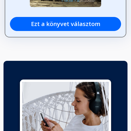
Ezt a könyvet választom