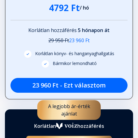
4792 Ft
/ hó
Korlátlan hozzáférés
5 hónapon át
29 950 Ft
23 960 Ft
Korlátlan könyv- és hanganyaghallgatás
Bármikor lemondható
23 960 Ft - Ezt választom
A legjobb ár-érték
ajánlat
Korlátlan
hozzáférés