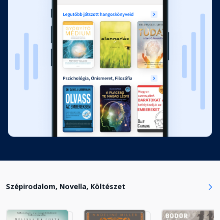
13.
Fejezet hossza: 00:11:08
14.
Fejezet hossza: 00:07:06
Szépirodalom, Novella, Költészet