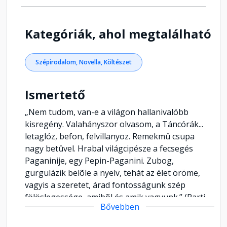
Kategóriák, ahol megtalálható
Szépirodalom, Novella, Költészet
Ismertető
„Nem tudom, van-e a világon hallanivalóbb
kisregény. Valahányszor olvasom, a Táncórák...
letaglóz, befon, felvillanyoz. Remekmû csupa
nagy betûvel. Hrabal világcipésze a fecsegés
Paganinije, egy Pepin-Paganini. Zubog,
gurgulázik belõle a nyelv, tehát az élet öröme,
vagyis a szeretet, árad fontosságunk szép
fölöslegessége, amibõl és amik vagyunk.” (Parti
Bővebben
Nagy Lajos)