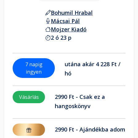
Bohumil Hrabal
Mácsai Pál
Mojzer Kiadó
2 ó 23 p
utána akár 4 228 Ft /
7 napig
ingyen
hó
2990 Ft - Csak ez a
Vásárlás
hangoskönyv
2990 Ft - Ajándékba adom