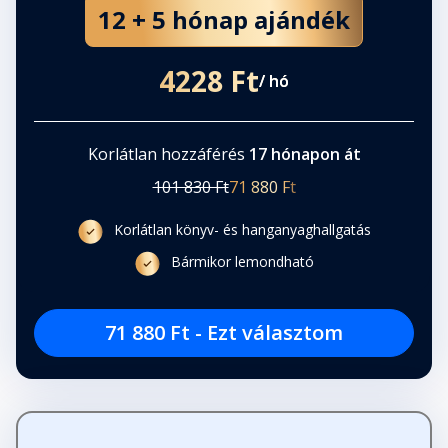
12 + 5 hónap ajándék
4228 Ft
/ hó
Korlátlan hozzáférés
17 hónapon át
101 830 Ft
71 880 Ft
Korlátlan könyv- és hanganyaghallgatás
Bármikor lemondható
71 880 Ft - Ezt választom