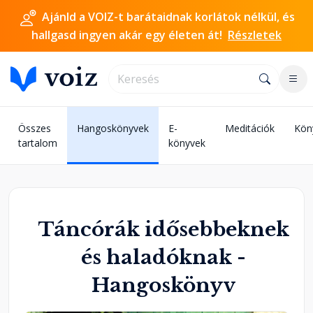
Ajánld a VOIZ-t barátaidnak korlátok nélkül, és
hallgasd ingyen akár egy életen át!
Részletek
Összes
Hangoskönyvek
E-
Meditációk
Kön
tartalom
könyvek
Táncórák idősebbeknek
és haladóknak -
Hangoskönyv