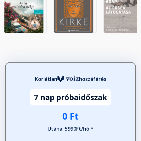
Korlátlan
hozzáférés
7 nap próbaidőszak
0 Ft
Utána: 5990Ft/hó *