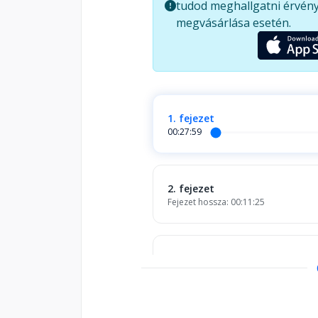
tudod meghallgatni érvény
megvásárlása esetén.
1. fejezet
00:27:59
2. fejezet
Fejezet hossza: 00:11:25
3. fejezet
Fejezet hossza: 00:20:04