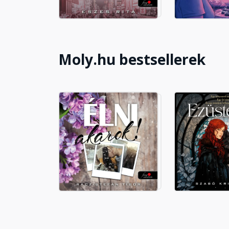
18. fejezet
Fejezet hossza: 00:12:34
Moly.hu bestsellerek
19. fejezet
Fejezet hossza: 00:08:31
20. fejezet
Fejezet hossza: 00:14:51
21. fejezet
Fejezet hossza: 00:11:19