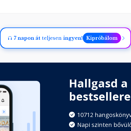
7 napon át
teljesen
ingyen!
Kipróbálom
Hallgasd a
bestsellere
10712 hangosköny
Napi szinten bővülő