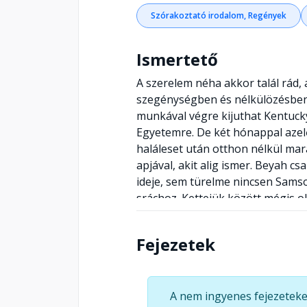
Szórakoztató irodalom, Regények
Ismertető
A szerelem néha akkor talál rád,
szegénységben és nélkülözésben
munkával végre kijuthat Kentucky
Egyetemre. De két hónappal azelő
haláleset után otthon nélkül mar
apjával, akit alig ismer. Beyah cs
ideje, sem türelme nincsen Sam
sráchoz. Kettejük között mégis o
figyelmen kívül. Mivel a jövőjük 
döntenek, nem lehet köztük több
Fejezetek
egyikük sem tudja, milyen örvény 
ragadja. Megrendítő történet a m
románcok királynőjének legújabb 
A nem ingyenes fejezeteke