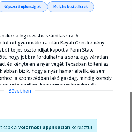
Népszerű újdonságok
Moly.hu bestsellerek
 amikor a legkevésbé számítasz rá. A
 töltött gyermekkora után Beyah Grim kemény
ból: teljes ösztöndíjat kapott a Penn State
tt, hogy jobbra fordulhatna a sora, egy váratlan
ad, és kénytelen a nyár végét Texasban tölteni az
ak abban bízik, hogy a nyár hamar eltelik, és sem
sonhoz, a szomszédban lakó gazdag, mindig komoly
lyan erős a szikra, hogy azt nem hagyhatják
Bővebben
az ország különböző sarkába szólítja őket, úgy
 felületes nyári románcnál. Sajnos azonban
les rájuk, és a végén a szívüket talán a mélységbe
indent felülíró szerelemről Ismerd meg a kortárs
szívszorító történetét!
t csak a
Voiz mobilapplikáción
keresztül