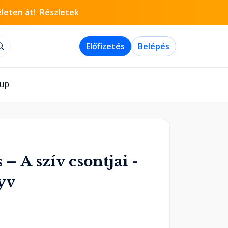
életen át!
Részletek
Előfizetés
Belépés
-up
– A szív csontjai -
yv