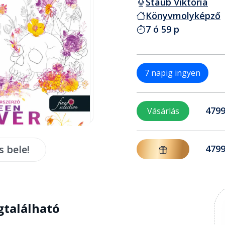
Staub Viktória
Könyvmolyképző
7 ó 59 p
7 napig ingyen
4799
Vásárlás
s bele!
4799
gtalálható