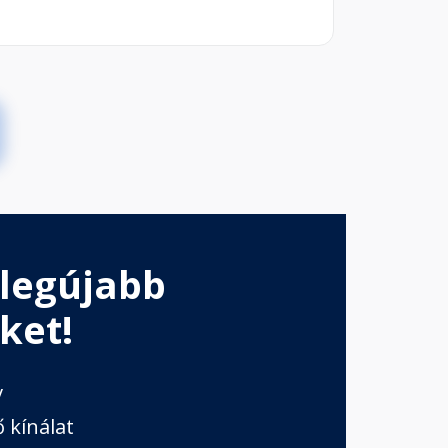
 legújabb
ket!
v
 kínálat