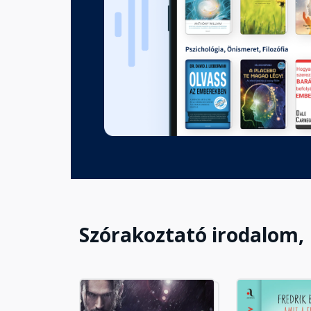
9. fejezet
Fejezet hossza: 00:03:27
10. fejezet
Fejezet hossza: 00:28:59
11. fejezet
Fejezet hossza: 00:27:39
Szórakoztató irodalom,
12. fejezet
Fejezet hossza: 00:45:17