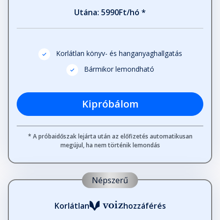
Utána: 5990Ft/hó *
Korlátlan könyv- és hanganyaghallgatás
Bármikor lemondható
Kipróbálom
* A próbaidőszak lejárta után az előfizetés automatikusan
megújul, ha nem történik lemondás
Népszerű
Korlátlan
hozzáférés