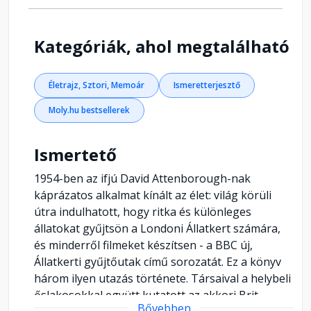
Kategóriák, ahol megtalálható
Életrajz, Sztori, Memoár
Ismeretterjesztő
Moly.hu bestsellerek
Ismertető
1954-ben az ifjú David Attenborough-nak
káprázatos alkalmat kínált az élet: világ körüli
útra indulhatott, hogy ritka és különleges
állatokat gyűjtsön a Londoni Állatkert számára,
és minderről filmeket készítsen - a BBC új,
Állatkerti gyűjtőutak című sorozatát. Ez a könyv
három ilyen utazás története. Társaival a helybeli
őslakosokkal együtt kutatott az akkori Brit
Bővebben