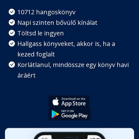
Fejezet hossza: 00:27:23
10712 hangoskönyv
Napi szinten bővülő kínálat
Gertie és a vámpírok
Töltsd le ingyen
Fejezet hossza: 00:31:54
Hallgass könyveket, akkor is, ha a
kezed foglalt
Mr. King és a sellő
Fejezet hossza: 00:31:57
Korlátlanul, mindössze egy könyv havi
áráért
Hazatérés
Fejezet hossza: 00:07:54