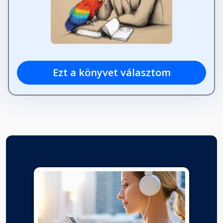
Ezt a könyvet választom