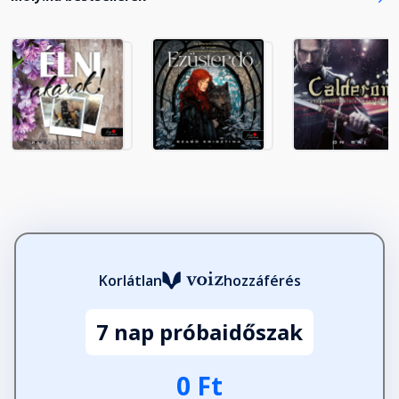
Korlátlan
hozzáférés
7 nap próbaidőszak
0 Ft