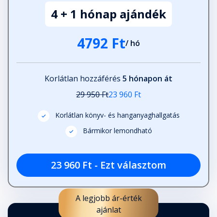
4 + 1 hónap ajándék
4792 Ft
/ hó
Korlátlan hozzáférés
5 hónapon át
29 950 Ft
23 960 Ft
Korlátlan könyv- és hanganyaghallgatás
Bármikor lemondható
23 960 Ft - Ezt választom
A legjobb ár-érték
ajánlat