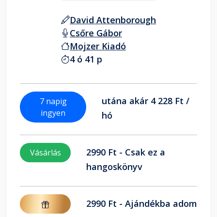
David Attenborough
Csőre Gábor
Mojzer Kiadó
4 ó 41 p
utána akár 4 228 Ft /
7 napig
ingyen
hó
2990 Ft - Csak ez a
Vásárlás
hangoskönyv
2990 Ft - Ajándékba adom