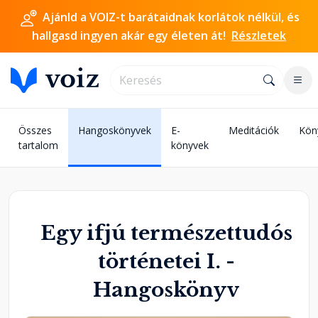
Ajánld a VOIZ-t barátaidnak korlátok nélkül, és
hallgasd ingyen akár egy életen át!
Részletek
Összes
Hangoskönyvek
E-
Meditációk
Kön
tartalom
könyvek
Egy ifjú természettudós
történetei I. -
Hangoskönyv