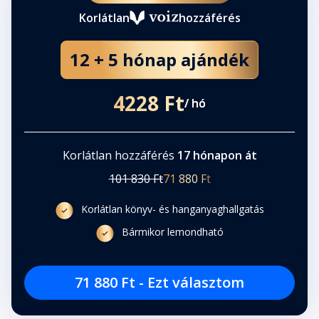
Korlátlan
hozzáférés
12 + 5 hónap ajándék
4228 Ft
/ hó
Korlátlan hozzáférés
17 hónapon át
101 830 Ft
71 880 Ft
Korlátlan könyv- és hanganyaghallgatás
Bármikor lemondható
71 880 Ft - Ezt választom