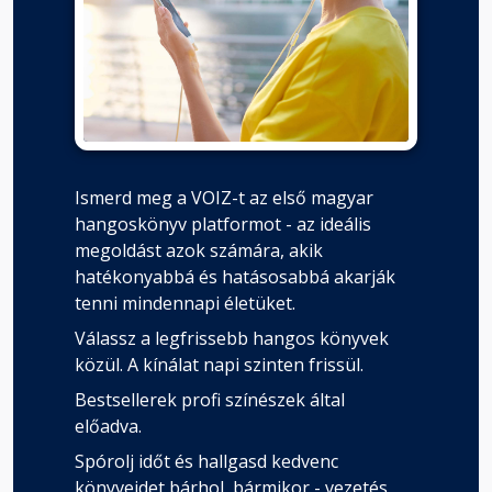
Ismerd meg a VOIZ-t az első magyar
hangoskönyv platformot - az ideális
megoldást azok számára, akik
hatékonyabbá és hatásosabbá akarják
tenni mindennapi életüket.
Válassz a legfrissebb hangos könyvek
közül. A kínálat napi szinten frissül.
Bestsellerek profi színészek által
előadva.
Spórolj időt és hallgasd kedvenc
könyveidet bárhol, bármikor - vezetés