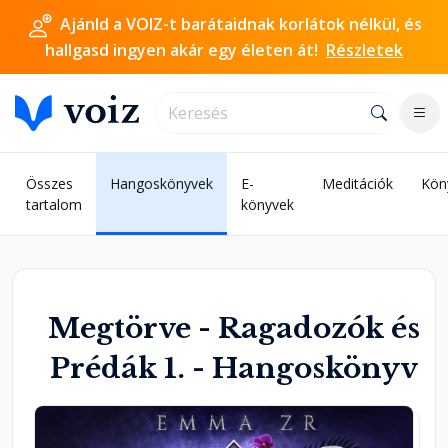
Ajánld a VOIZ-t barátaidnak korlátok nélkül, és
hallgasd ingyen akár egy életen át!
Részletek
Összes
Hangoskönyvek
E-
Meditációk
Kön
tartalom
könyvek
Megtörve - Ragadozók és
Prédák 1. - Hangoskönyv