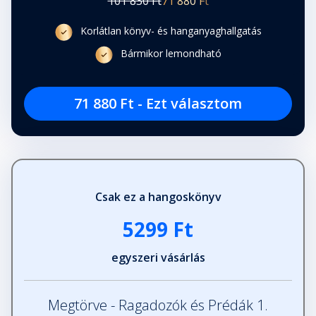
101 830 Ft
71 880 Ft
42. Ezel
Fejezet hossza: 00:14:19
Korlátlan könyv- és hanganyaghallgatás
Bármikor lemondható
43. Kiliána
Fejezet hossza: 00:11:45
71 880 Ft - Ezt választom
44. Max
Fejezet hossza: 00:08:03
Csak ez a hangoskönyv
Epilógus: Kiliána
Fejezet hossza: 00:13:32
5299 Ft
egyszeri vásárlás
Emma ZR
Fejezet hossza: 00:02:21
Megtörve - Ragadozók és Prédák 1.