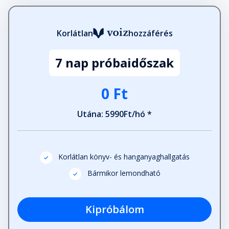
Fejezet hossza: 00:26:54
Korlátlan
hozzáférés
28. Ezel
Fejezet hossza: 00:25:07
7 nap próbaidőszak
29. Kiliána
0 Ft
Fejezet hossza: 00:26:14
Utána: 5990Ft/hó *
30. Ezel
Fejezet hossza: 00:23:41
Korlátlan könyv- és hanganyaghallgatás
Bármikor lemondható
31. Kiliána
Fejezet hossza: 00:08:28
Kipróbálom
32. Ezel