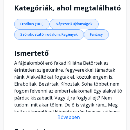
Kategóriák, ahol megtalálható
Erotikus (18+)
Népszerű újdonságok
Szórakoztató irodalom, Regények
Fantasy
Ismertető
A fájdalomból erő fakad Kiliána Betörtek az
érintetlen szigetünkre, fegyverekkel támadtak
ránk. Alakváltókat fogtak el, köztük engem is.
Elraboltak. Bezártak. Kínoztak. Soha többet nem
fogom felvenni az emberi alakomat! Egy alakváltó
párduc kiszabadít. Vagy újra foglyul ejt? Nem
tudom, mit akar tőlem. De ő is vágyik rám... Meg
kell szöknöm! Ezel Németország hegyes-völgyes
Bővebben
tájai kedveznek a Szövetségnek. A levegő remek,
az emberek befogadnak minket. Leginkább azért,