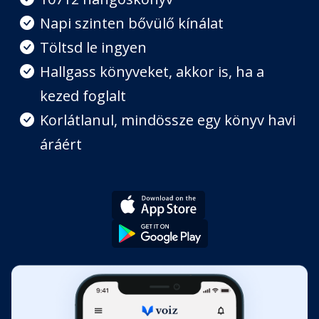
Napi szinten bővülő kínálat
8. Ezel
Töltsd le ingyen
Fejezet hossza: 00:33:52
Hallgass könyveket, akkor is, ha a
kezed foglalt
9. Kiliána
Fejezet hossza: 00:20:40
Korlátlanul, mindössze egy könyv havi
áráért
10. Ezel
Fejezet hossza: 00:26:28
11. Kiliána
Fejezet hossza: 00:16:23
12. Ezel
Fejezet hossza: 00:36:35