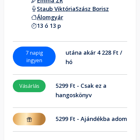
Emma ZR
Staub Viktória
Szász Borisz
Álomgyár
13 ó 13 p
utána akár 4 228 Ft /
7 napig
ingyen
hó
5299 Ft - Csak ez a
Vásárlás
hangoskönyv
5299 Ft - Ajándékba adom