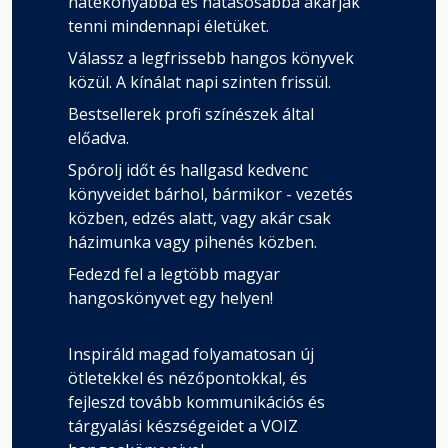
hatékonyabbá és hatásosabbá akarják
tenni mindennapi életüket.
Válassz a legfrissebb hangos könyvek
közül. A kínálat napi szinten frissül.
Bestsellerek profi színészek által
előadva.
Spórolj időt és hallgasd kedvenc
könyveidet bárhol, bármikor - vezetés
közben, edzés alatt, vagy akár csak
házimunka vagy pihenés közben.
Fedezd fel a legtöbb magyar
hangoskönyvet egy helyen!
Inspiráld magad folyamatosan új
ötletekkel és nézőpontokkal, és
fejleszd tovább kommunikációs és
tárgyalási készségeidet a VOIZ