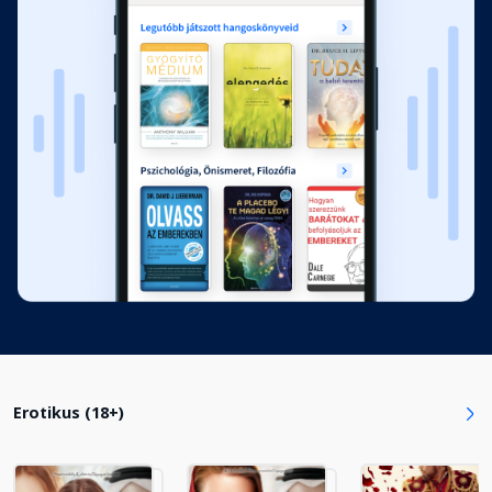
13. Kiliána
Fejezet hossza: 00:22:27
14. Ezel
Fejezet hossza: 00:30:59
15. Kiliána
Fejezet hossza: 00:21:10
16. Ezel
Fejezet hossza: 00:25:17
Erotikus (18+)
17. Kiliána
Fejezet hossza: 00:20:36