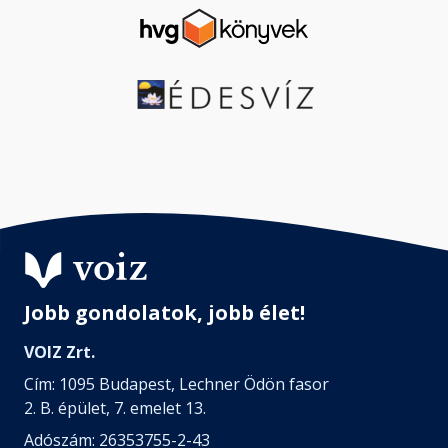
Jobb gondolatok, jobb élet!
VOIZ Zrt.
Cím: 1095 Budapest, Lechner Ödön fasor
2. B. épület, 7. emelet 13.
Adószám: 26353755-2-43