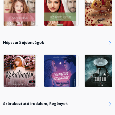
18. Ezel
Fejezet hossza: 00:19:23
19. Kiliána
Népszerű újdonságok
Fejezet hossza: 00:19:51
20. Ezel
Fejezet hossza: 00:30:11
21. Kiliána
Fejezet hossza: 00:15:50
Szórakoztató irodalom, Regények
22. Ezel
Fejezet hossza: 00:36:53