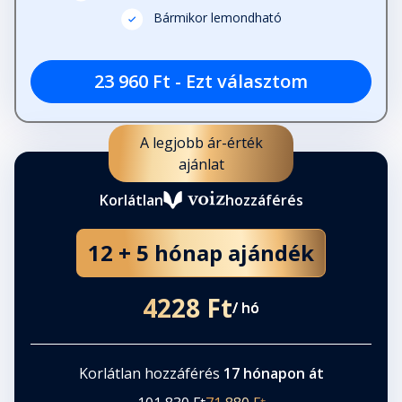
Fejezet hossza: 00:08:26
Bármikor lemondható
23 960 Ft - Ezt választom
38. Ezel
Fejezet hossza: 00:06:38
A legjobb ár-érték
39. Kiliána
ajánlat
Fejezet hossza: 00:03:39
Korlátlan
hozzáférés
40. Ezel
12 + 5 hónap ajándék
Fejezet hossza: 00:08:34
4228 Ft
/ hó
41. Kiliána
Fejezet hossza: 00:12:01
Korlátlan hozzáférés
17 hónapon át