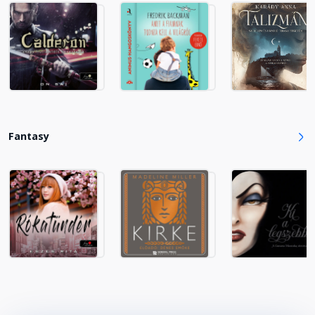
23. Kiliána
Fejezet hossza: 00:21:33
24. Ezel
Fejezet hossza: 00:36:53
Fantasy
25. Kiliána
Fejezet hossza: 00:05:56
26. Ezel
Fejezet hossza: 00:13:10
27. Kiliána