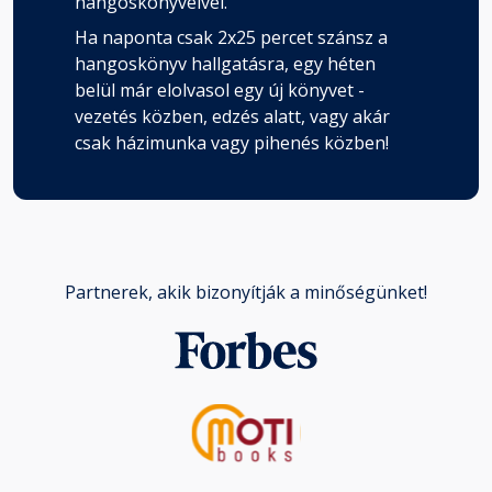
hangoskönyveivel.
Ha naponta csak 2x25 percet szánsz a
hangoskönyv hallgatásra, egy héten
belül már elolvasol egy új könyvet -
vezetés közben, edzés alatt, vagy akár
csak házimunka vagy pihenés közben!
Partnerek, akik bizonyítják a minőségünket!