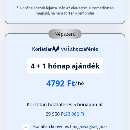
Fejezet hossza: 00:11:57
* A próbaidőszak lejárta után az előfizetés automatikusan
megújul, ha nem történik lemondás
33. Kiliána
Fejezet hossza: 00:17:27
Népszerű
Korlátlan
hozzáférés
34. Ezel
Fejezet hossza: 00:08:01
4 + 1 hónap ajándék
35. Kiliána
4792 Ft
Fejezet hossza: 00:07:31
/ hó
36. Ezel
Korlátlan hozzáférés
5 hónapon át
Fejezet hossza: 00:06:44
29 950 Ft
23 960 Ft
Korlátlan könyv- és hanganyaghallgatás
37. Kiliána