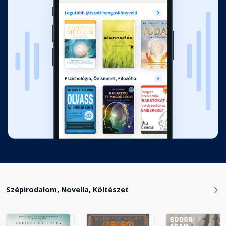
2015. augusztus 29., szombat–
2015. szeptember 1., kedd
Fejezet hossza: 00:23:00
2015. szeptember 2., szerda–2015.
szeptember 3., csütörtök
Fejezet hossza: 00:24:12
2015. szeptember 4., péntek–2015.
szeptember 11., péntek
Fejezet hossza: 00:15:13
2015. szeptember 12., szombat–
2015. szeptember 19., szombat
Fejezet hossza: 00:19:25
Szépirodalom, Novella, Költészet
2015. szeptember 20., vasárnap–
2015. szeptember 27., vasárnap