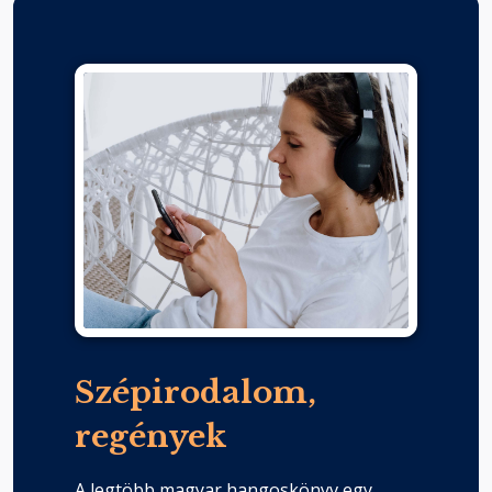
Szépirodalom,
regények
A legtöbb magyar hangoskönyv egy