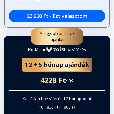
23 960 Ft - Ezt választom
A legjobb ár-érték
ajánlat
Korlátlan
hozzáférés
12 + 5 hónap ajándék
4228 Ft
/ hó
Korlátlan hozzáférés
17 hónapon át
101 830 Ft
71 880 Ft