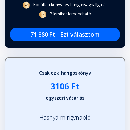
Korlátlan könyv- és hanganyaghallgatás
Bármikor lemondható
71 880 Ft - Ezt választom
Csak ez a hangoskönyv
3106 Ft
egyszeri vásárlás
Hasnyálmirigynapló