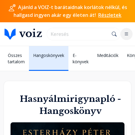
Ajánld a VOIZ-t barátaidnak korlátok nélkül, és
hallgasd ingyen akár egy életen át!
Részletek
Összes
Hangoskönyvek
E-
Meditációk
Kön
tartalom
könyvek
Hasnyálmirigynapló -
Hangoskönyv