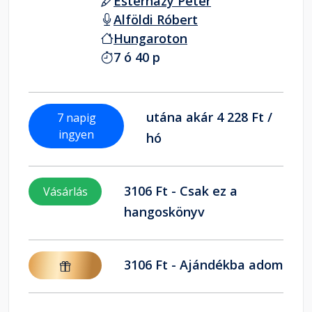
Esterházy Péter
Alföldi Róbert
Hungaroton
7 ó 40 p
utána akár 4 228 Ft /
7 napig
ingyen
hó
3106 Ft - Csak ez a
Vásárlás
hangoskönyv
3106 Ft - Ajándékba adom