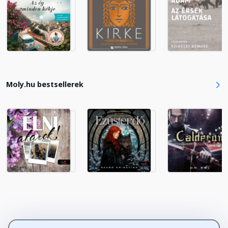
Fejezet hossza: 00:28:42
2015. szeptember 28., hétfő–2015.
október 6., kedd
Fejezet hossza: 00:23:03
Moly.hu bestsellerek
2015. október 7., szerda–2015.
október 14., szerda
Fejezet hossza: 00:24:30
2015. október 15., csütörtök–2015.
október 29., csütörtök
Fejezet hossza: 00:17:33
2015. október 30., péntek–2015.
november 9., hétfő
Fejezet hossza: 00:19:19