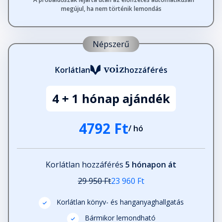
megújul, ha nem történik lemondás
Népszerű
Korlátlan
hozzáférés
4 + 1 hónap ajándék
4792 Ft
/ hó
Korlátlan hozzáférés
5 hónapon át
29 950 Ft
23 960 Ft
Korlátlan könyv- és hanganyaghallgatás
Bármikor lemondható