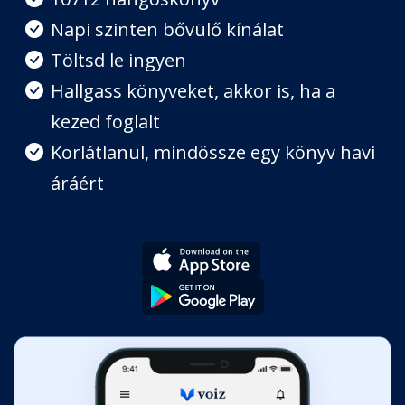
Napi szinten bővülő kínálat
2015. július 29., szerda–2015.
augusztus 1., szombat
Töltsd le ingyen
Fejezet hossza: 00:27:03
Hallgass könyveket, akkor is, ha a
kezed foglalt
2015. augusztus 2., vasárnap–2015.
augusztus 11., kedd
Korlátlanul, mindössze egy könyv havi
Fejezet hossza: 00:19:13
áráért
2015. augusztus 12., szerda–2015.
augusztus 20., csütörtök
Fejezet hossza: 00:19:23
2015. augusztus 21., péntek–2015.
augusztus 27., csütörtök
Fejezet hossza: 00:20:02