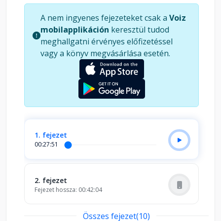
gyertya című novellafüzérét. A művet néhány
A nem ingyenes fejezeteket csak a
Voiz
hónapon belül újra kellett nyomni, és azóta is
mobilapplikáción
keresztül tudod
számos kiadást élt meg. A mostani kiadvány az
meghallgatni érvényes előfizetéssel
első, 1947-es szöveg felújított változata. “
vagy a könyv megvásárlása esetén.
1. fejezet
00:27:51
2. fejezet
Fejezet hossza: 00:42:04
Összes fejezet(10)