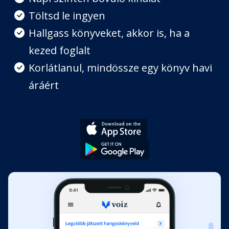
8. fejezet - Naplótöredék
Töltsd le ingyen
Fejezet hossza: 01:03:44
Hallgass könyveket, akkor is, ha a
kezed foglalt
9. fejezet
Fejezet hossza: 00:37:06
Korlátlanul, mindössze egy könyv havi
áráért
10. fejezet
Fejezet hossza: 00:38:34