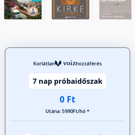
Korlátlan
hozzáférés
7 nap próbaidőszak
0 Ft
Utána: 5990Ft/hó *