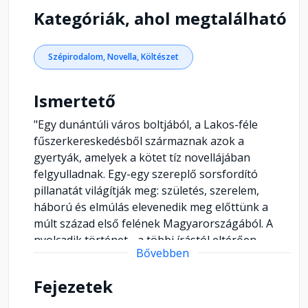
Kategóriák, ahol megtalálható
Szépirodalom, Novella, Költészet
Ismertető
"Egy dunántúli város boltjából, a Lakos-féle
fűszerkereskedésből származnak azok a
gyertyák, amelyek a kötet tíz novellájában
felgyulladnak. Egy-egy szereplő sorsfordító
pillanatát világítják meg: születés, szerelem,
háború és elmúlás elevenedik meg előttünk a
múlt század első felének Magyarországából. A
nyolcadik történet - a többi írástól eltérően -
Bővebben
napló formában, megrázó részleteséggel
ábrázolja Budapest 1944/45-ös ostromának
Fejezetek
mindennapjait. Fekete István a második
világháborút követően jelentette meg Tíz szál