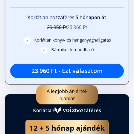
Korlátlan hozzáférés
5 hónapon át
29 950 Ft
23 960 Ft
Korlátlan könyv- és hanganyaghallgatás
Bármikor lemondható
23 960 Ft - Ezt választom
A legjobb ár-érték
ajánlat
Korlátlan
hozzáférés
12 + 5 hónap ajándék