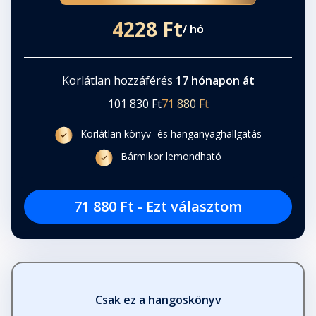
4228 Ft
/ hó
Korlátlan hozzáférés
17 hónapon át
101 830 Ft
71 880 Ft
Korlátlan könyv- és hanganyaghallgatás
Bármikor lemondható
71 880 Ft - Ezt választom
Csak ez a hangoskönyv