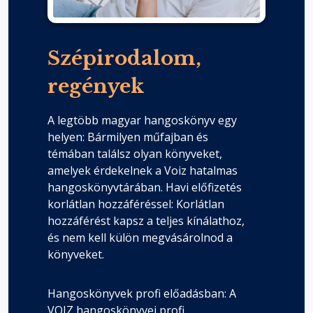
Szépirodalom,
regények
A legtöbb magyar hangoskönyv egy
helyen: Bármilyen műfajban és
témában találsz olyan könyveket,
amelyek érdekelnek a Voiz hatalmas
hangoskönyvtárában. Havi előfizetés
korlátlan hozzáféréssel: Korlátlan
hozzáférést kapsz a teljes kínálathoz,
és nem kell külön megvásárolnod a
könyveket.
Hangoskönyvek profi előadásban: A
VOIZ hangoskönyvei profi