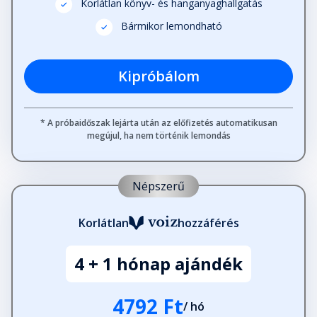
Korlátlan könyv- és hanganyaghallgatás
Bármikor lemondható
Kipróbálom
* A próbaidőszak lejárta után az előfizetés automatikusan
megújul, ha nem történik lemondás
Népszerű
Korlátlan
hozzáférés
4 + 1 hónap ajándék
4792 Ft
/ hó