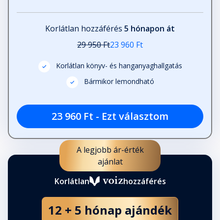
Korlátlan hozzáférés
5 hónapon át
29 950 Ft
23 960 Ft
Korlátlan könyv- és hanganyaghallgatás
Bármikor lemondható
23 960 Ft - Ezt választom
A legjobb ár-érték
ajánlat
Korlátlan
hozzáférés
12 + 5 hónap ajándék