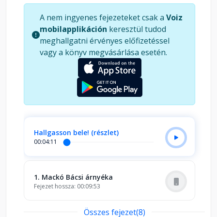
A nem ingyenes fejezeteket csak a
Voiz
mobilapplikáción
keresztül tudod
meghallgatni érvényes előfizetéssel
vagy a könyv megvásárlása esetén.
Hallgasson bele! (részlet)
00:04:11
1. Mackó Bácsi árnyéka
Fejezet hossza: 00:09:53
Összes fejezet(8)