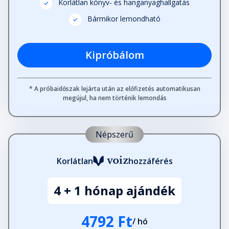
Korlátlan könyv- és hanganyaghallgatás
Bármikor lemondható
Kipróbálom
* A próbaidőszak lejárta után az előfizetés automatikusan
megújul, ha nem történik lemondás
Népszerű
Korlátlan
hozzáférés
4 + 1 hónap ajándék
4792 Ft
/ hó