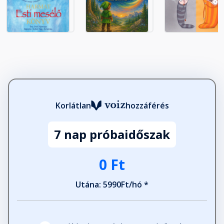
Korlátlan
hozzáférés
7 nap próbaidőszak
0 Ft
Utána: 5990Ft/hó *