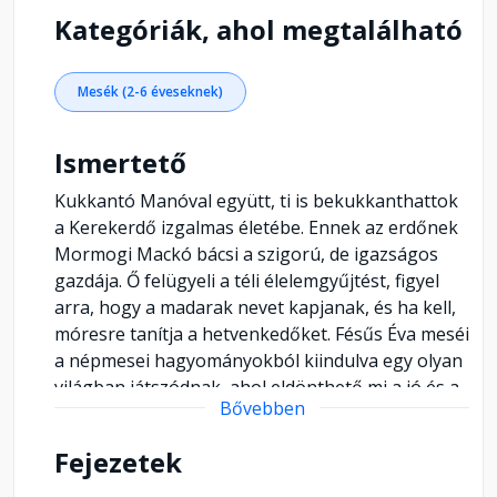
Kategóriák, ahol megtalálható
Mesék (2-6 éveseknek)
Ismertető
Kukkantó Manóval együtt, ti is bekukkanthattok
a Kerekerdő izgalmas életébe. Ennek az erdőnek
Mormogi Mackó bácsi a szigorú, de igazságos
gazdája. Ő felügyeli a téli élelemgyűjtést, figyel
arra, hogy a madarak nevet kapjanak, és ha kell,
móresre tanítja a hetvenkedőket. Fésűs Éva meséi
a népmesei hagyományokból kiindulva egy olyan
világban játszódnak, ahol eldönthető mi a jó és a
Bővebben
rossz, és közben finoman egy biztos értékrendet
is közvetítenek.
Fejezetek