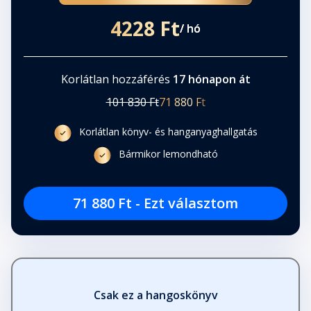
4228 Ft
/ hó
Korlátlan hozzáférés
17 hónapon át
101 830 Ft
71 880 Ft
Korlátlan könyv- és hanganyaghallgatás
Bármikor lemondható
71 880 Ft - Ezt választom
Csak ez a hangoskönyv