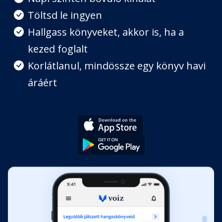
7. Kukkantó ajándékot visz
Töltsd le ingyen
Mikulás Apónak
Hallgass könyveket, akkor is, ha a
Fejezet hossza: 00:11:48
kezed foglalt
Korlátlanul, mindössze egy könyv havi
áráért