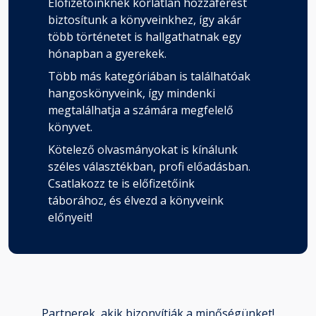
Előfizetőinknek korlátlan hozzáférést
biztosítunk a könyveinkhez, így akár
több történetet is hallgathatnak egy
hónapban a gyerekek.
Több más kategóriában is találhatóak
hangoskönyveink, így mindenki
megtalálhatja a számára megfelelő
könyvet.
Kötelező olvasmányokat is kínálunk
széles választékban, profi előadásban.
Csatlakozz te is előfizetőink
táborához, és élvezd a könyveink
előnyeit!
Partnerek, akik bizonyítják a minőségünket!