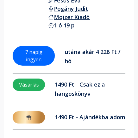
Fésűs Éva
Pogány Judit
Mojzer Kiadó
1 ó 19 p
utána akár 4 228 Ft /
7 napig
ingyen
hó
1490 Ft - Csak ez a
Vásárlás
hangoskönyv
1490 Ft - Ajándékba adom