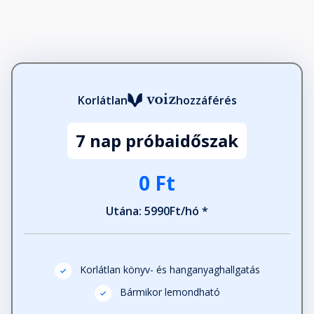
Huszonhat
Fejezet hossza: 00:04:57
Korlátlan
hozzáférés
Huszonhét
Fejezet hossza: 00:06:17
7 nap próbaidőszak
Huszonnyolc
0 Ft
Fejezet hossza: 00:07:16
Utána: 5990Ft/hó *
Huszonkilenc
Fejezet hossza: 00:05:04
Korlátlan könyv- és hanganyaghallgatás
Bármikor lemondható
Harminc
Fejezet hossza: 00:09:55