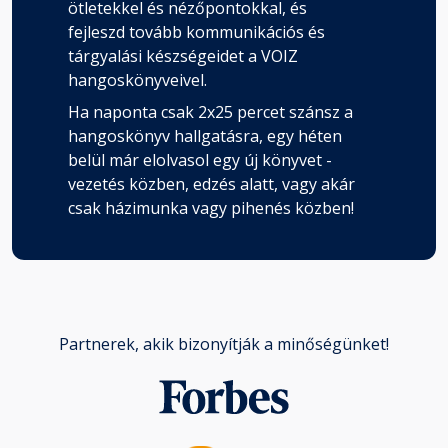
ötletekkel és nézőpontokkal, és
Hatvan - Nina
fejleszd tovább kommunikációs és
Fejezet hossza: 00:09:35
tárgyalási készségeidet a VOIZ
hangoskönyveivel.
Hatvanegy - Nina
Ha naponta csak 2x25 percet szánsz a
Fejezet hossza: 00:14:18
hangoskönyv hallgatásra, egy héten
belül már elolvasol egy új könyvet -
vezetés közben, edzés alatt, vagy akár
Epilógus - Millie
csak házimunka vagy pihenés közben!
Fejezet hossza: 00:05:04
Partnerek, akik bizonyítják a minőségünket!