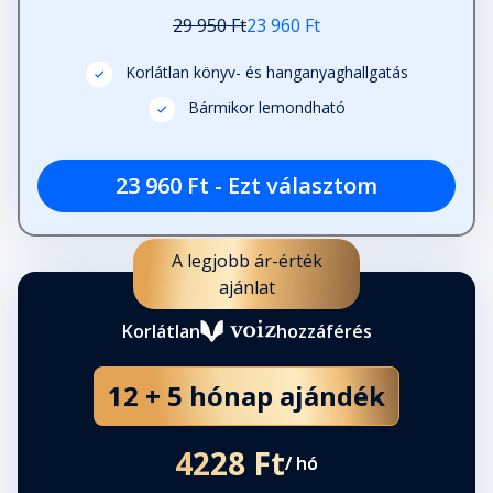
Fejezet hossza: 00:05:23
29 950 Ft
23 960 Ft
Korlátlan könyv- és hanganyaghallgatás
Harminchat
Fejezet hossza: 00:06:28
Bármikor lemondható
23 960 Ft - Ezt választom
Harminchét
Fejezet hossza: 00:02:16
A legjobb ár-érték
II. rész: Harmincnyolc - Nina
ajánlat
Fejezet hossza: 00:16:34
Korlátlan
hozzáférés
Harminckilenc
12 + 5 hónap ajándék
Fejezet hossza: 00:14:48
4228 Ft
/ hó
Negyven