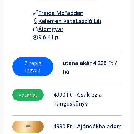
Freida McFadden
Kelemen Kata
László Lili
Álomgyár
9 ó 41 p
utána akár 4 228 Ft /
7 napig
ingyen
hó
4990 Ft - Csak ez a
Vásárlás
hangoskönyv
4990 Ft - Ajándékba adom