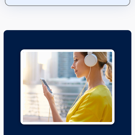
Ötven
Fejezet hossza: 00:07:41
III. rész: Ötvenegy - Millie
Fejezet hossza: 00:10:01
Ötvenkettő - Millie
Fejezet hossza: 00:11:16
Ötvenhárom - Nina
Fejezet hossza: 00:03:47
Ötvennégy - Millie
Fejezet hossza: 00:09:59