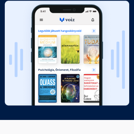
Tizenegy
Fejezet hossza: 00:09:51
Tizenkettő
Fejezet hossza: 00:05:23
Tizenhárom
Fejezet hossza: 00:04:29
Tizennégy
Fejezet hossza: 00:21:42
Tizenöt
Fejezet hossza: 00:08:20