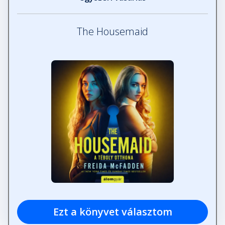
Fejezet hossza: 00:12:28
The Housemaid
Negyvenhat
Fejezet hossza: 00:14:18
Negyvenhét
Fejezet hossza: 00:13:48
Negyvennyolc
Fejezet hossza: 00:13:56
Negyvenkilenc
Fejezet hossza: 00:15:57
Ezt a könyvet választom