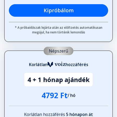
Kipróbálom
Harmincegy
Fejezet hossza: 00:08:25
* A próbaidőszak lejárta után az előfizetés automatikusan
megújul, ha nem történik lemondás
Harminckettő
Fejezet hossza: 00:07:41
Népszerű
Korlátlan
hozzáférés
Harminchárom
Fejezet hossza: 00:16:51
4 + 1 hónap ajándék
Harmincnégy
4792 Ft
Fejezet hossza: 00:10:22
/ hó
Harmincöt
Korlátlan hozzáférés
5 hónapon át