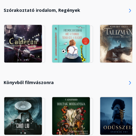
Szórakoztató irodalom, Regények
Huszonegy
Fejezet hossza: 00:07:24
Huszonkettő
Fejezet hossza: 00:05:43
Huszonhárom
Fejezet hossza: 00:08:20
Könyvből filmvászonra
Huszonnégy
Fejezet hossza: 00:06:29
Huszonöt
Fejezet hossza: 00:14:24