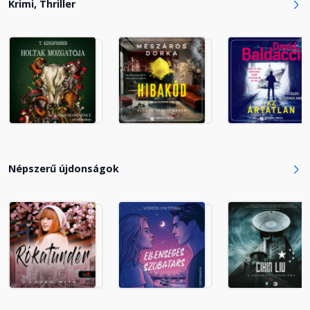
Krimi, Thriller
Tizenhat
Fejezet hossza: 00:09:07
Tizenhét
Fejezet hossza: 00:09:06
Tizennyolc
Népszerű újdonságok
Fejezet hossza: 00:05:22
Tizenkilenc
Fejezet hossza: 00:12:08
Húsz
Fejezet hossza: 00:06:41