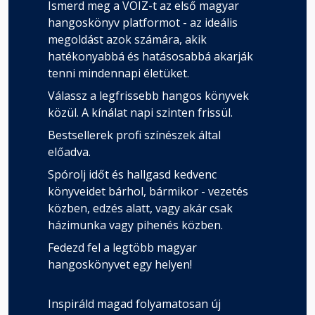
Ismerd meg a VOIZ-t az első magyar
Ötvenöt - Millie
hangoskönyv platformot - az ideális
Fejezet hossza: 00:05:35
megoldást azok számára, akik
hatékonyabbá és hatásosabbá akarják
tenni mindennapi életüket.
Ötvenhat - Nina
Fejezet hossza: 00:08:32
Válassz a legfrissebb hangos könyvek
közül. A kínálat napi szinten frissül.
Bestsellerek profi színészek által
Ötvenhét - Millie
Fejezet hossza: 00:07:58
előadva.
Spórolj időt és hallgasd kedvenc
könyveidet bárhol, bármikor - vezetés
Ötvennyolc - Nina
közben, edzés alatt, vagy akár csak
Fejezet hossza: 00:07:07
házimunka vagy pihenés közben.
Fedezd fel a legtöbb magyar
hangoskönyvet egy helyen!
Ötvenkilenc - Nina
Fejezet hossza: 00:06:37
Inspiráld magad folyamatosan új