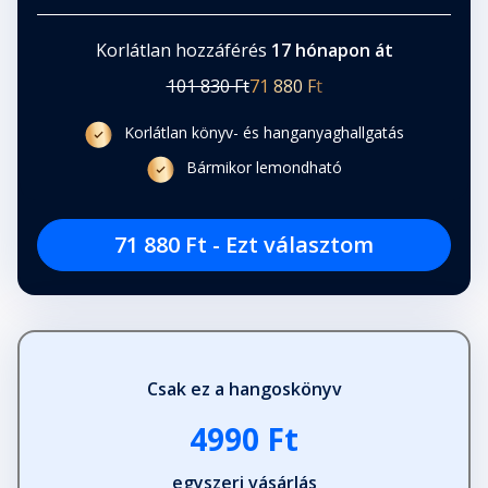
Fejezet hossza: 00:11:08
Korlátlan hozzáférés
17 hónapon át
101 830 Ft
71 880 Ft
Negyvenegy
Fejezet hossza: 00:10:32
Korlátlan könyv- és hanganyaghallgatás
Bármikor lemondható
Negyvenkettő
Fejezet hossza: 00:06:33
71 880 Ft - Ezt választom
Negyvenhárom
Fejezet hossza: 00:05:02
Csak ez a hangoskönyv
Negyvennégy
Fejezet hossza: 00:08:58
4990 Ft
egyszeri vásárlás
Negyvenöt