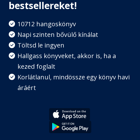
bestsellereket!
Hat
Fejezet hossza: 00:04:05
10712 hangoskönyv
Napi szinten bővülő kínálat
Hét
Töltsd le ingyen
Fejezet hossza: 00:06:09
Hallgass könyveket, akkor is, ha a
kezed foglalt
Nyolc
Fejezet hossza: 00:07:50
Korlátlanul, mindössze egy könyv havi
áráért
Kilenc
Fejezet hossza: 00:11:16
Tíz
Fejezet hossza: 00:06:47