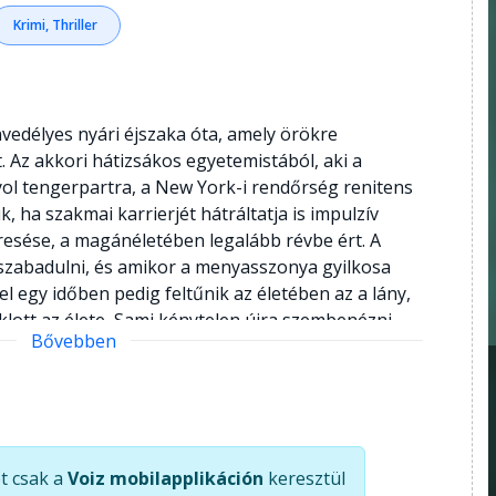
Krimi, Thriller
nvedélyes nyári éjszaka óta, amely örökre
. Az akkori hátizsákos egyetemistából, aki a
yol tengerpartra, a New York-i rendőrség renitens
, ha szakmai karrierjét hátráltatja is impulzív
resése, a magánéletében legalább révbe ért. A
szabadulni, és amikor a menyasszonya gyilkosa
el egy időben pedig feltűnik az életében az a lány,
siklott az élete, Sami kénytelen újra szembenézni
Bővebben
 is, amit talán soha nem is ismert igazán. Harlan
lja a feszültséget, miközben nem mond le a
mes stílusról sem. A Senki bolondja végig
sót, és a végén olyan igazsággal szembesít,
ierce válaszokat keres és titkok után kutat, de a
t csak a
Voiz mobilapplikáción
keresztül
emcsak a titkokról szól, hanem arról is, hogyan