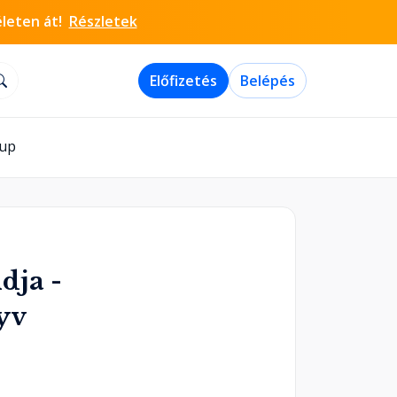
életen át!
Részletek
Előfizetés
Belépés
-up
dja -
yv