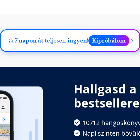
7 napon át
teljesen
ingyen!
Kipróbálom
Hallgasd a
bestsellere
10712 hangosköny
Napi szinten bővülő