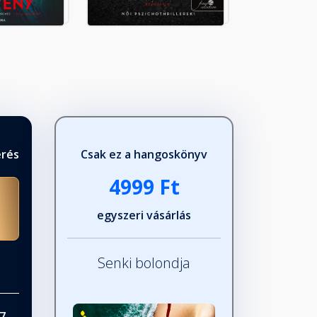
érés
Csak ez a hangoskönyv
4999 Ft
egyszeri vásárlás
Senki bolondja
7