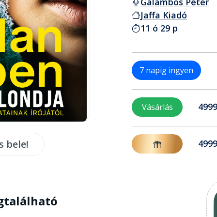
Galambos Péter
Jaffa Kiadó
11 ó 29 p
7 napig ingyen
4999
Vásárlás
s bele!
4999
gtalálható