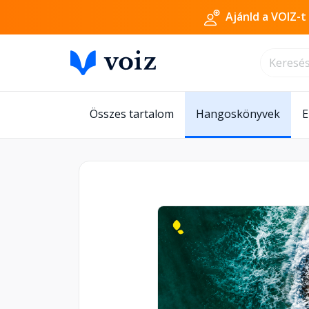
Ajánld a VOIZ-t
Összes tartalom
Hangoskönyvek
E