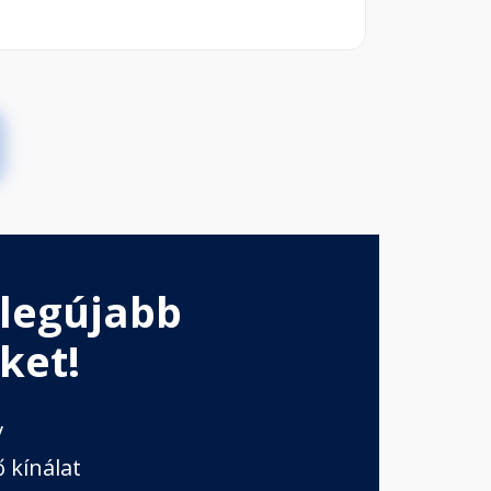
 legújabb
ket!
v
 kínálat