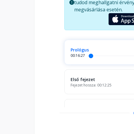
tudod meghallgatni érvény
határoz meg minket a múlt, és m
megvásárlása esetén.
Prológus
00:16:27
Első fejezet
Fejezet hossza: 00:12:25
Második fejezet
Fejezet hossza: 00:22:00