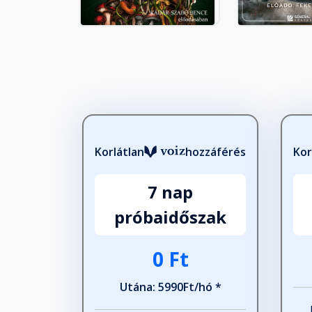
Tizenhetedik fejezet
Fejezet hossza: 00:19:59
Tizennyolcadik fejezet
Fejezet hossza: 00:19:26
Korlátlan
hozzáférés
Kor
Tizenkilencedik fejezet
7 nap
Fejezet hossza: 00:16:51
próbaidőszak
Huszadik fejezet
0 Ft
Fejezet hossza: 00:19:42
Utána: 5990Ft/hó *