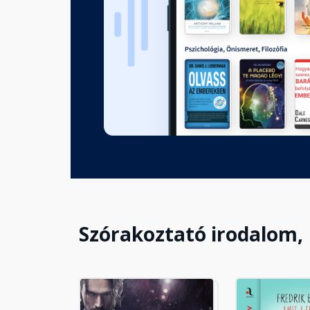
Nyolcadik fejezet
Fejezet hossza: 00:16:38
Kilencedik fejezet
Fejezet hossza: 00:21:11
Tizedik fejezet
Fejezet hossza: 00:17:08
Szórakoztató irodalom,
Tizenegyedik fejezet
Fejezet hossza: 00:21:03