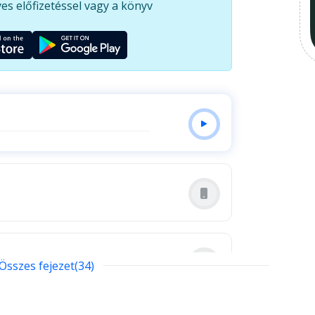
es előfizetéssel vagy a könyv
it kezdünk az igazsággal, amikor végre kimondják.
Összes fejezet(34)