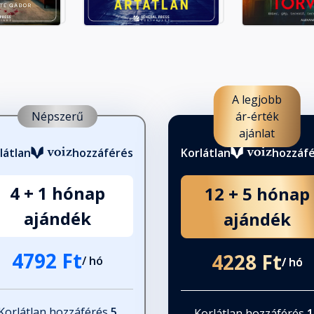
A legjobb
Népszerű
ár-érték
ajánlat
látlan
hozzáférés
Korlátlan
hozzáf
4 + 1 hónap
12 + 5 hónap
ajándék
ajándék
4792 Ft
4228 Ft
/ hó
/ hó
Korlátlan hozzáférés
5
Korlátlan hozzáférés
1