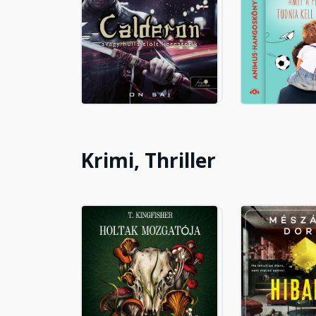
Tizenkettedik fejezet
Fejezet hossza: 00:20:48
Tizenharmadik fejezet
Fejezet hossza: 00:23:47
Tizennegyedik fejezet
Krimi, Thriller
Fejezet hossza: 00:23:22
Tizenötödik fejezet
Fejezet hossza: 00:24:25
Tizenhatodik fejezet
Fejezet hossza: 00:29:27