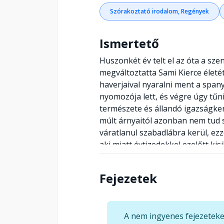
Szórakoztató irodalom, Regények
Ismertető
Huszonkét év telt el az óta a sze
megváltoztatta Sami Kierce életét
haverjaival nyaralni ment a span
nyomozója lett, és végre úgy tűnik
természete és állandó igazságke
múlt árnyaitól azonban nem tud 
váratlanul szabadlábra kerül, ezz
aki miatt évtizedekkel ezelőtt ki
azzal, amit elveszített – és azzal
Coben ezúttal is mesterien adago
Fejezetek
védjegyévé vált könnyed és szelle
bizonytalanságban tartja az olva
amelytől nehéz szabadulni. Sami K
A nem ingyenes fejezeteke
fordulatos Sherlock-i nyomozás n