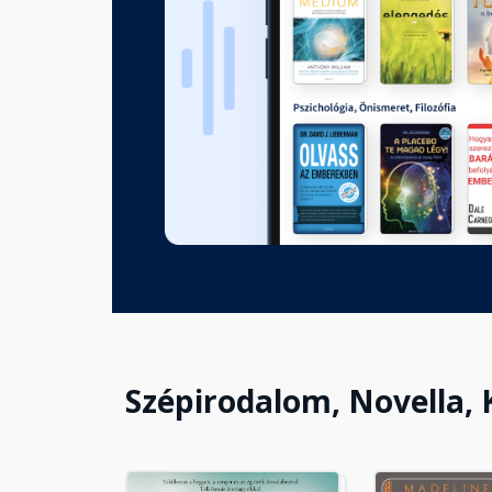
Fejezet hossza: 00:03:01
I./7. A történetemen túl, a sa
Fejezet hossza: 00:01:53
I./8. VÍZ - zene
Fejezet hossza: 00:02:56
II./1. FÖLD - A gyógyulás idős
Fejezet hossza: 00:01:39
Szépirodalom, Novella, 
II./2. 1. A testünk érzékelése
Fejezet hossza: 00:03:11