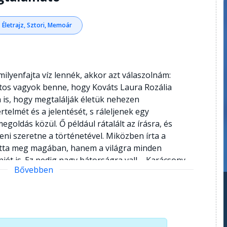
Életrajz, Sztori, Memoár
yenfajta víz lennék, akkor azt válaszolnám:
iztos vagyok benne, hogy Kováts Laura Rozália
is, hogy megtalálják életük nehezen
elmét és a jelentését, s ráleljenek egy
goldás közül. Ő például rátalált az írásra, és
eni szeretne a történetével. Miközben írta a
otta meg magában, hanem a világra minden
jét is. Ez pedig nagy bátorságra vall. - Karácsony
Bővebben
A könyv végén található összefoglaló könnyen
 A Belső tenger elsőként biztosítja a
egyik formáját az érintetteknek, akik így
énetét; a szakemberek pedig átélést biztosító
ják a könyvet a témák feldolgozásra.Farkasné dr.