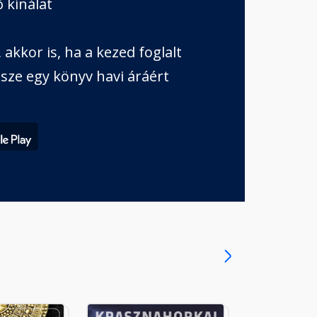
 kínálat
akkor is, ha a kezed foglalt
sze egy könyv havi áráért