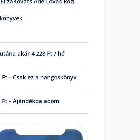
Eliza
Kováts Adél
Lovas Rozi
skönyvek
utána akár 4 228 Ft / hó
 Ft - Csak ez a hangoskönyv
 Ft - Ajándékba adom