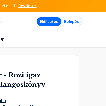
életen át!
Részletek
Előfizetés
Belépés
-up
 - Rozi igaz
 Hangoskönyv
lia