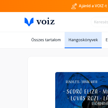
Ajánld a VOIZ-t
Összes tartalom
Hangoskönyvek
E