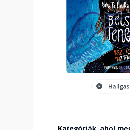
Hallgas
Kategóriák, ahol me