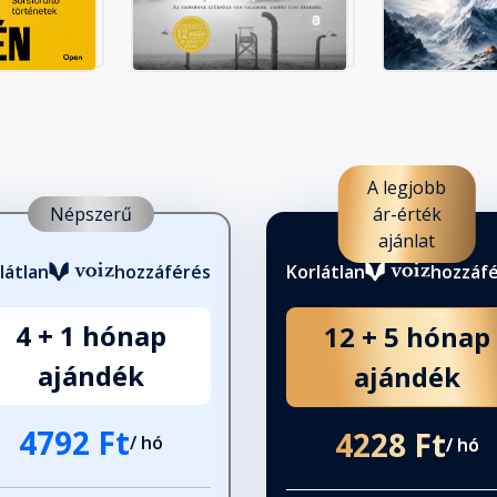
pedagógus, barát (FÖLD)
A legjobb
Népszerű
ár-érték
ÖLD)
ajánlat
látlan
hozzáférés
Korlátlan
hozzáf
 (FÖLD)
4 + 1 hónap
12 + 5 hónap
ajándék
ajándék
4792 Ft
4228 Ft
)
/ hó
/ hó