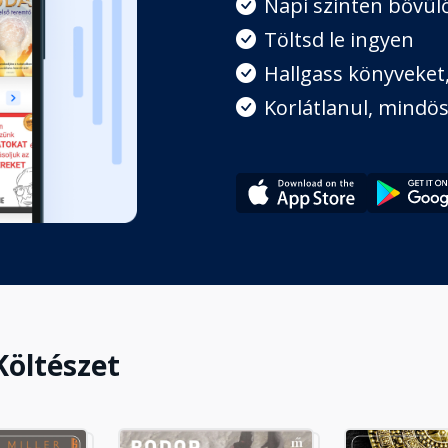
Napi szinten bővülő
Töltsd le ingyen
Hallgass könyveket, 
ját gondolatokon túl (VÍZ)
Korlátlanul, mindös
zakai és módszerei
Költészet
 - Alexander-módszer (FÖLD)