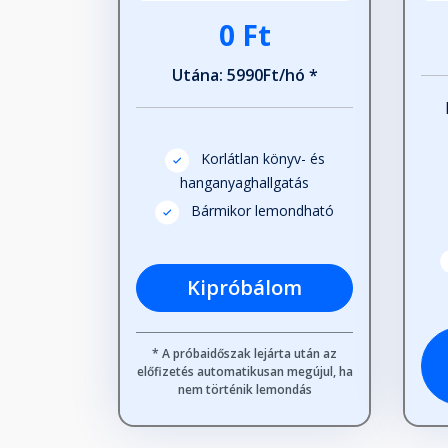
0 Ft
Utána: 5990Ft/hó *
Korlátlan könyv- és
hanganyaghallgatás
Bármikor lemondható
Kipróbálom
* A próbaidőszak lejárta után az
előfizetés automatikusan megújul, ha
nem történik lemondás