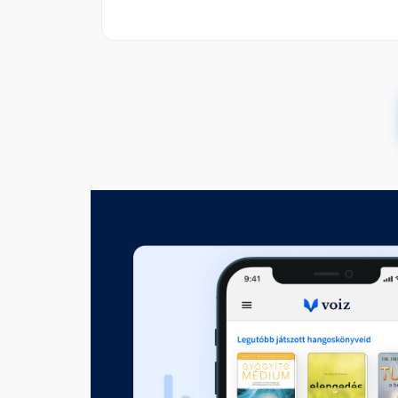
3. 1945. január 8-1947. decemb
Fejezet hossza: 00:22:14
4. 1948. február 19-1948. augu
Fejezet hossza: 00:12:24
5. 1948. november 1-1952. ápril
Fejezet hossza: 00:09:26
6. 1956. február 25-1956. dec
Fejezet hossza: 00:08:09
7. 1959. karácsony-1980. áprili
Fejezet hossza: 00:08:39