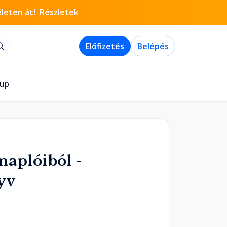
életen át!
Részletek
Előfizetés
Belépés
-up
naplóiból -
yv