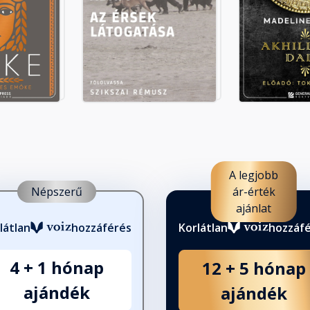
A legjobb
Népszerű
ár-érték
ajánlat
látlan
hozzáférés
Korlátlan
hozzáf
4 + 1 hónap
12 + 5 hónap
ajándék
ajándék