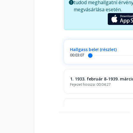
tudod meghallgatni érvény
megvásárlása esetén.
Hallgass bele! (részlet)
00:03:07
1. 1933. február 8-1939. márci
Fejezet hossza: 00:04:27
2. 1940. április 11-1944. decem
Fejezet hossza: 00:16:25