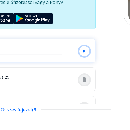
es előfizetéssel vagy a könyv
us 29.
ber 26.
Összes fejezet(9)