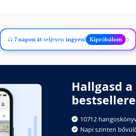
er 7.
sztus 24.
7 napon át
teljesen
ingyen!
Kipróbálom
is 26.
Hallgasd a
ember 24.
bestsellere
10712 hangosköny
s 11.
Napi szinten bővülő