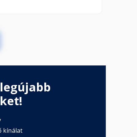
 legújabb
ket!
v
 kínálat