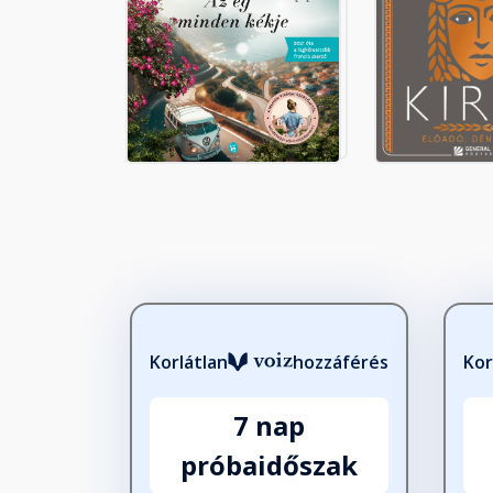
Korlátlan
hozzáférés
Kor
7 nap
próbaidőszak