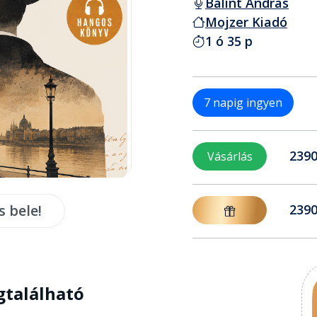
Bálint András
Mojzer Kiadó
1 ó 35 p
7 napig ingyen
2390
Vásárlás
s bele!
2390
gtalálható