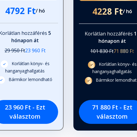
4792 Ft
4228 Ft
/ hó
/ hó
Korlátlan hozzáférés
5
Korlátlan hozzáférés
1
hónapon át
hónapon át
29 950 Ft
23 960 Ft
101 830 Ft
71 880 Ft
Korlátlan könyv- és
Korlátlan könyv- és
hanganyaghallgatás
hanganyaghallgatás
Bármikor lemondható
Bármikor lemondha
23 960 Ft - Ezt
71 880 Ft - Ezt
választom
választom