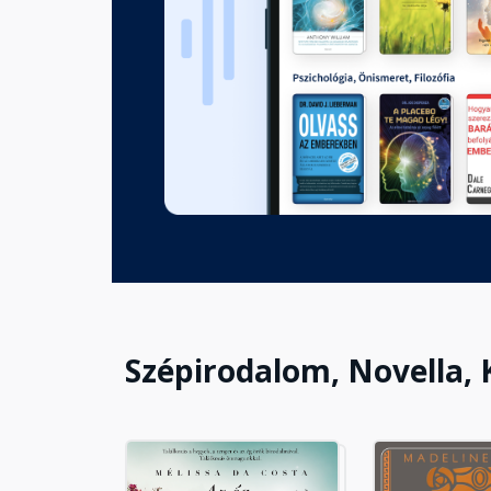
8. 1981. július 8-1989. január 1
Fejezet hossza: 00:10:47
Szépirodalom, Novella, 