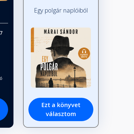
Egy polgár naplóiból
7
tó
Ezt a könyvet
választom