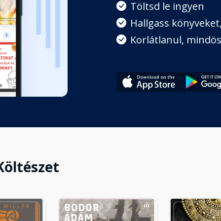
Töltsd le ingyen
Hallgass könyveket, 
5.
Korlátlanul, mindös
Költészet