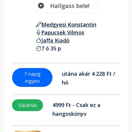
Hallgass bele!
Medgyesi Konstantin
Papucsek Vilmos
Jaffa Kiadó
7 ó 35 p
utána akár 4 228 Ft /
7 napig
ingyen
hó
4999 Ft - Csak ez a
Vásárlás
hangoskönyv