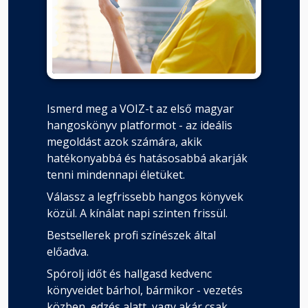
Ismerd meg a VOIZ-t az első magyar
hangoskönyv platformot - az ideális
megoldást azok számára, akik
hatékonyabbá és hatásosabbá akarják
tenni mindennapi életüket.
Válassz a legfrissebb hangos könyvek
közül. A kínálat napi szinten frissül.
Bestsellerek profi színészek által
előadva.
Spórolj időt és hallgasd kedvenc
könyveidet bárhol, bármikor - vezetés
közben, edzés alatt, vagy akár csak