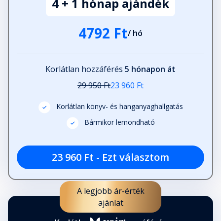
4 + 1 hónap ajándék
4792 Ft
/ hó
Korlátlan hozzáférés
5 hónapon át
29 950 Ft
23 960 Ft
Korlátlan könyv- és hanganyaghallgatás
Bármikor lemondható
23 960 Ft - Ezt választom
A legjobb ár-érték
ajánlat