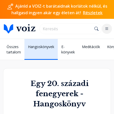
Ajánld a VOIZ-t barátaidnak korlátok nélkül, és
hallgasd ingyen akár egy életen át!
Részletek
Összes
Hangoskönyvek
E-
Meditációk
Kön
tartalom
könyvek
Egy 20. századi
fenegyerek -
Hangoskönyv