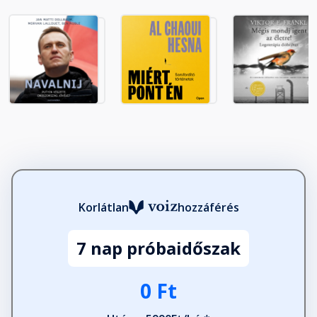
Köszönetnyilvánítás
Fejezet hossza: 00:00:20
Korlátlan
hozzáférés
7 nap próbaidőszak
0 Ft