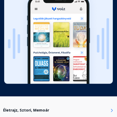
11. fejezet - A magyar Pimpernel
Nagy Imre közelében
Fejezet hossza: 00:50:05
12. fejezet - a "svéd sivatagban"
Fejezet hossza: 00:42:25
13. fejezet - Beszervezni vagy
kitiltani
Fejezet hossza: 00:45:21
14. fejezet - Szerelem a politika
fogságában
Fejezet hossza: 00:29:10
Életrajz, Sztori, Memoár
15. fejezet - A szezon vége
Fejezet hossza: 00:23:42