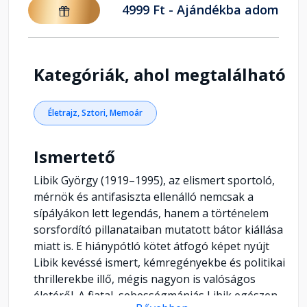
4999 Ft - Ajándékba adom
Kategóriák, ahol megtalálható
Életrajz, Sztori, Memoár
Ismertető
Libik György (1919–1995), az elismert sportoló,
mérnök és antifasiszta ellenálló nemcsak a
sípályákon lett legendás, hanem a történelem
sorsfordító pillanataiban mutatott bátor kiállása
miatt is. E hiánypótló kötet átfogó képet nyújt
Libik kevéssé ismert, kémregényekbe és politikai
thrillerekbe illő, mégis nagyon is valóságos
életéről. A fiatal, sebességmániás Libik egészen