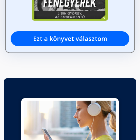
Ezt a könyvet választom