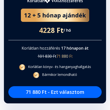
Korlátlan
hozzáférés
12 + 5 hónap ajándék
4228 Ft
/ hó
Korlátlan hozzáférés
17 hónapon át
101 830 Ft
71 880 Ft
Korlátlan könyv- és hanganyaghallgatás
Bármikor lemondható
71 880 Ft - Ezt választom