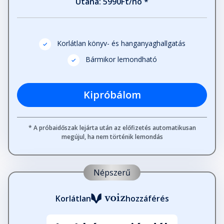
Utána: 5990Ft/hó *
Korlátlan könyv- és hanganyaghallgatás
Bármikor lemondható
Kipróbálom
* A próbaidőszak lejárta után az előfizetés automatikusan
megújul, ha nem történik lemondás
Népszerű
Korlátlan
hozzáférés