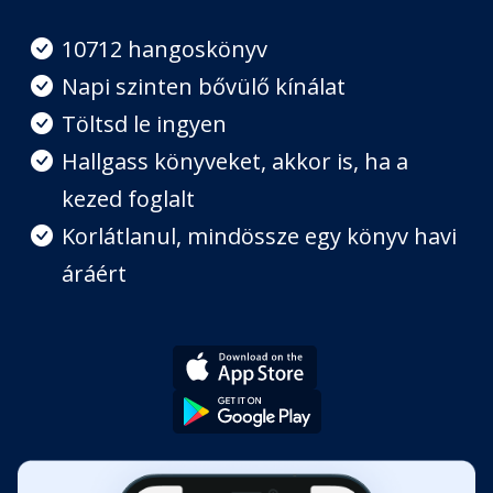
Fejezet hossza: 00:13:06
10712 hangoskönyv
Napi szinten bővülő kínálat
7. fejezet - "Vadregényes
állapotok"
Töltsd le ingyen
Fejezet hossza: 00:14:47
Hallgass könyveket, akkor is, ha a
kezed foglalt
8. fejezet - Vasat pálinkáért
Fejezet hossza: 00:54:23
Korlátlanul, mindössze egy könyv havi
áráért
9. fejezet - Varázslatok a Rajk-ügy
árnyékában
Fejezet hossza: 00:18:54
10. fejezet - Sikamlós pályák
Fejezet hossza: 00:20:07