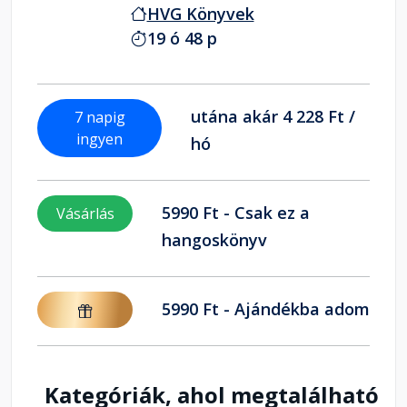
HVG Könyvek
19 ó 48 p
utána akár 4 228 Ft /
7 napig
ingyen
hó
5990 Ft - Csak ez a
Vásárlás
hangoskönyv
5990 Ft - Ajándékba adom
Kategóriák, ahol megtalálható