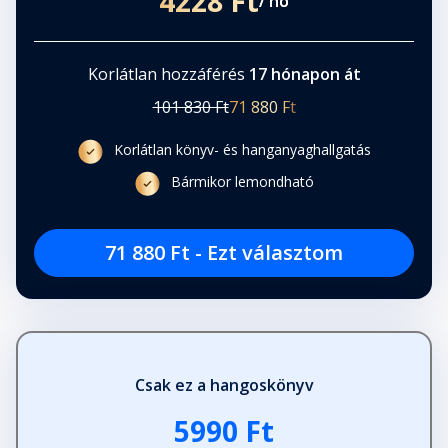
4228 Ft
/ hó
Korlátlan hozzáférés
17 hónapon át
101 830 Ft
71 880 Ft
Korlátlan könyv- és hanganyaghallgatás
Bármikor lemondható
71 880 Ft - Ezt választom
Csak ez a hangoskönyv
5990 Ft