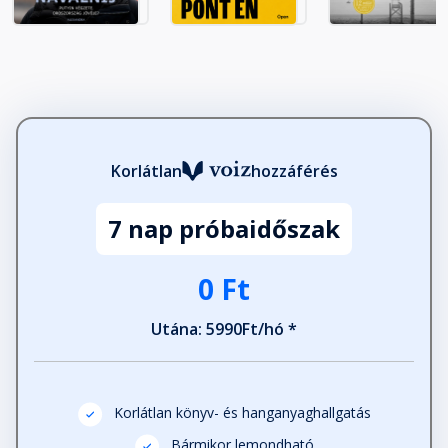
Fejezet hossza: 01:07:39
18.
Fejezet hossza: 00:20:26
19.
Korlátlan
hozzáférés
Fejezet hossza: 00:55:32
7 nap próbaidőszak
20.
0 Ft
Fejezet hossza: 00:48:55
Utána: 5990Ft/hó *
21.
Fejezet hossza: 00:41:39
Korlátlan könyv- és hanganyaghallgatás
22.
Bármikor lemondható