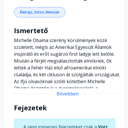
Életrajz, Sztori, Memoár
Ismertető
Michelle Obama szerény körülmények közé
született, mégis az Amerikai Egyesült Államok
inspiráló és erőt sugárzó first ladyje lett belőle.
Miután a férjét megválasztották elnöknek, ők
lettek a Fehér Ház első afroamerikai elnöki
családja, és két cikluson át szolgálták országukat.
Az ifjú olvasóknak szóló kötetben Michelle
Obama őszintén ír a gyermekkoráról, a
Bővebben
Princetonon és a Harvardon eltöltött éveiről, ahol
először tapasztalta meg, milyen érzés egyedüli
Fejezetek
feketének lenni egy teremben, valamint a menő
ügyvédi irodáról, ahol találkozott Barack
Obamával. Láthatjuk, hogyan zsonglőrködött
A nem ingyenes fejezeteket csak a
Voiz