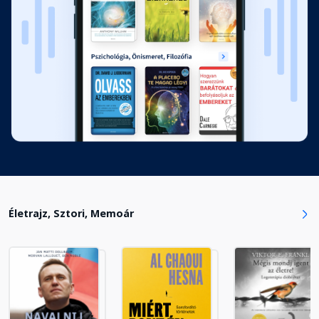
Fejezet hossza: 00:34:44
13.
Fejezet hossza: 00:40:21
14.
Fejezet hossza: 00:42:43
15.
Fejezet hossza: 00:55:33
Életrajz, Sztori, Memoár
16.
Fejezet hossza: 01:02:13
17.