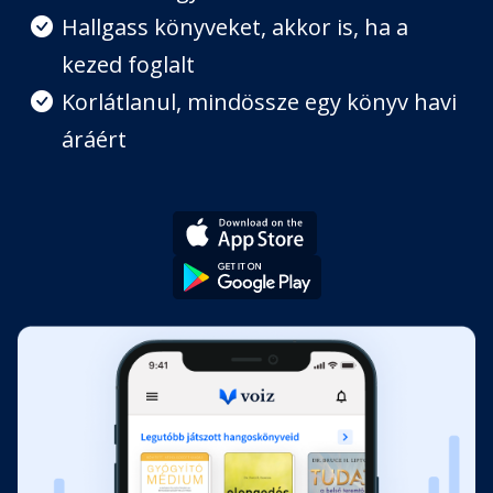
Hallgass könyveket, akkor is, ha a
kezed foglalt
8.
Fejezet hossza: 00:40:03
Korlátlanul, mindössze egy könyv havi
áráért
9.
Fejezet hossza: 00:58:27
10.
Fejezet hossza: 00:40:09
11.
Fejezet hossza: 00:54:13
12.