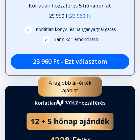
Korlátlan hozzáférés
5 hónapon át
29 950 Ft
23 960 Ft
Korlátlan könyv- és hanganyaghallgatás
Bármikor lemondható
23 960 Ft - Ezt választom
A legjobb ár-érték
ajánlat
Korlátlan
hozzáférés
12 + 5 hónap ajándék