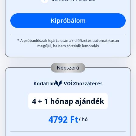
Fejezet hossza: 01:08:22
Kipróbálom
23.
Fejezet hossza: 01:07:30
* A próbaidőszak lejárta után az előfizetés automatikusan
megújul, ha nem történik lemondás
24.
Fejezet hossza: 01:19:37
Népszerű
Utószó
Korlátlan
hozzáférés
Fejezet hossza: 00:15:20
4 + 1 hónap ajándék
Köszönetnyilvánítás
Fejezet hossza: 00:12:29
4792 Ft
/ hó