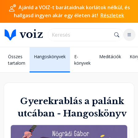
Ajánld a VOIZ-t barátaidnak korlátok nélkül, és
hallgasd ingyen akár egy életen át!
Részletek
Összes
Hangoskönyvek
E-
Meditációk
Kön
tartalom
könyvek
Gyerekrablás a palánk
utcában - Hangoskönyv