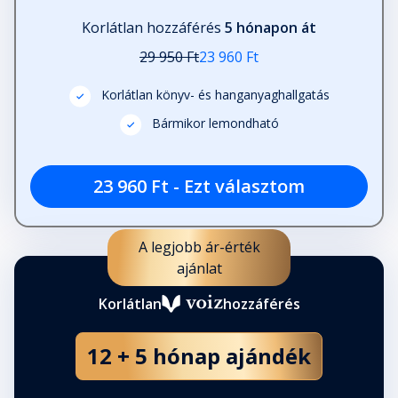
Korlátlan hozzáférés
5 hónapon át
29 950 Ft
23 960 Ft
Korlátlan könyv- és hanganyaghallgatás
Bármikor lemondható
23 960 Ft - Ezt választom
A legjobb ár-érték
ajánlat
Korlátlan
hozzáférés
12 + 5 hónap ajándék