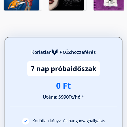
18. fejezet
Fejezet hossza: 00:24:38
19. fejezet
Fejezet hossza: 00:28:46
20. fejezet
Korlátlan
hozzáférés
Fejezet hossza: 00:02:53
7 nap próbaidőszak
0 Ft
Utána: 5990Ft/hó *
Korlátlan könyv- és hanganyaghallgatás