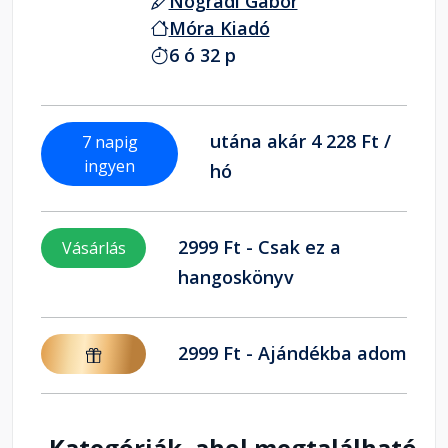
Nógrádi Gábor
Móra Kiadó
6 ó 32 p
utána akár 4 228 Ft /
7 napig
ingyen
hó
2999 Ft - Csak ez a
Vásárlás
hangoskönyv
2999 Ft - Ajándékba adom
Kategóriák, ahol megtalálható