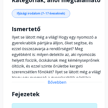
Ifjúsági irodalom (7–17 éveseknek)
Ismertető
Ilyet se látott még a világ! Hogy egy nyomozó a
gyerekrablók pártjára álljon, őket segítse, és
ezzel összezavarja a rendőrséget? Meg
egyébként is: milyen detektív az, aki nyomozás
helyett focizik, ócskásnak meg kéményseprőnek
öltözik, és ezzel szinte őrületbe kergeti
szerencsétlen főnökét? Ilyet se látott még a világ!
Hogy egy nyomozó a gyerekrablók pártjára
Bővebben
álljon, őket segítse, és ezzel összezavarja a
rendőrséget? Meg egyébként is: milyen detektív
Fejezetek
az, aki nyomozás helyett focizik, ócskásnak meg
kéményseprőnek öltözik, és ezzel szinte őrületbe
kergeti szerencsétlen főnökét? De ez még semmi!