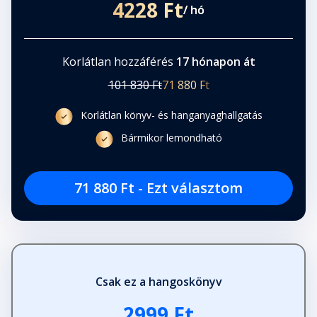
4228 Ft
/ hó
Korlátlan hozzáférés
17 hónapon át
101 830 Ft
71 880 Ft
Korlátlan könyv- és hanganyaghallgatás
Bármikor lemondható
71 880 Ft - Ezt választom
Csak ez a hangoskönyv
2999 Ft