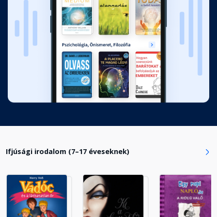
Fejezet hossza: 00:19:25
14. fejezet
Fejezet hossza: 00:11:48
15. fejezet
Fejezet hossza: 00:22:46
16. fejezet
Fejezet hossza: 00:21:13
Ifjúsági irodalom (7–17 éveseknek)
17. fejezet
Fejezet hossza: 00:23:25