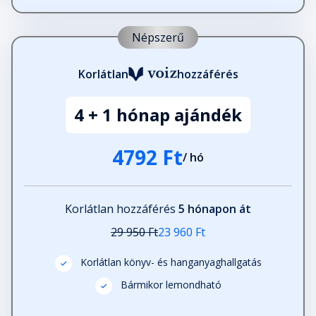
Népszerű
Korlátlan
hozzáférés
4 + 1 hónap ajándék
4792 Ft
/ hó
Korlátlan hozzáférés
5 hónapon át
29 950 Ft
23 960 Ft
Korlátlan könyv- és hanganyaghallgatás
Bármikor lemondható