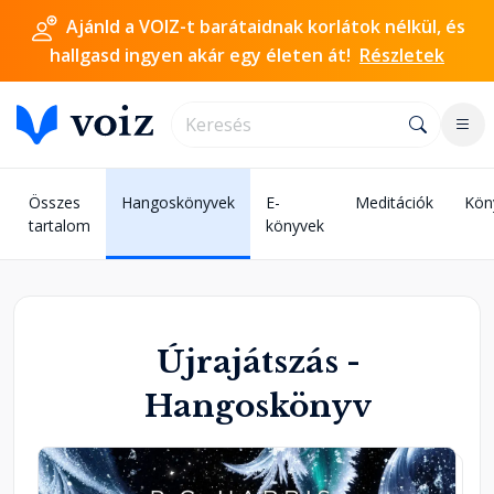
Ajánld a VOIZ-t barátaidnak korlátok nélkül, és
hallgasd ingyen akár egy életen át!
Részletek
Összes
Hangoskönyvek
E-
Meditációk
Kön
tartalom
könyvek
Újrajátszás -
Hangoskönyv