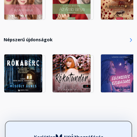
18. fejezet: Zach
Fejezet hossza: 00:17:08
19. fejezet: Melanie
Népszerű újdonságok
Fejezet hossza: 00:44:15
20. fejezet: Zach
Fejezet hossza: 00:35:36
21. fejezet: Melanie
Fejezet hossza: 00:41:31
22. fejezet: Zach
Fejezet hossza: 00:13:18