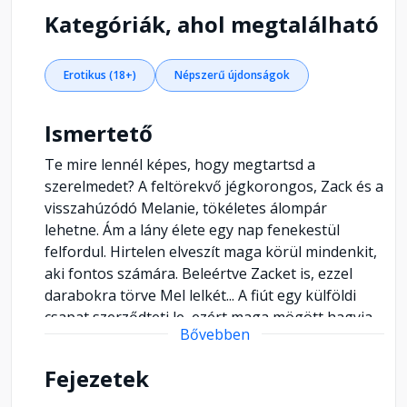
Kategóriák, ahol megtalálható
Erotikus (18+)
Népszerű újdonságok
Ismertető
Te mire lennél képes, hogy megtartsd a
szerelmedet? A feltörekvő jégkorongos, Zack és a
visszahúzódó Melanie, tökéletes álompár
lehetne. Ám a lány élete egy nap fenekestül
felfordul. Hirtelen elveszít maga körül mindenkit,
aki fontos számára. Beleértve Zacket is, ezzel
darabokra törve Mel lelkét... A fiút egy külföldi
csapat szerződteti le, ezért maga mögött hagyja
Bővebben
Kanadát. Melanie úgy dönt, hogy ő sem marad
otthon a fájó emlékeivel, és egészen New Yorkig
Fejezetek
menekül. A sors azonban úgy hozza, hogy
évekkel később újra találkoznak. Csakhogy az