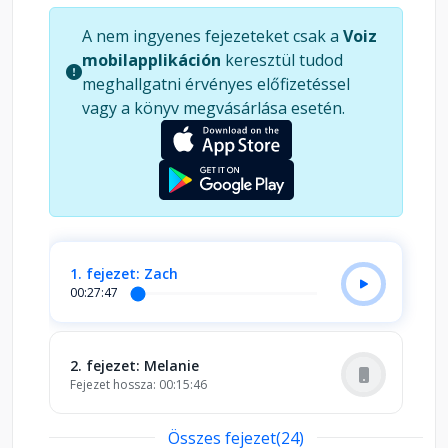
egymásra találás nem úgy sikerül, ahogy azt a
A nem ingyenes fejezeteket csak a
Voiz
lány megálmodta. Hiszen egy titkokkal teli
mobilapplikáción
keresztül tudod
viszonyba bonyolódnak. De vajon elég erős a
meghallgatni érvényes előfizetéssel
kapcsolatuk, hogy túlélje a nehézségeket? P. C.
vagy a könyv megvásárlása esetén.
Harris megújult, átdolgozott tartalmú, csodálatos
éldekorált külsejű, izgalmakban bővelkedő
erotikus-romantikus kalandregénye garantált
szórakozást nyújt a fordulatos történetek
kedvelőinek. "Érzelmekkel és eseményekkel teli." -
Lillsz in Bookland "Az elejétől a végéig magához
láncolt." - Könyvmánia
1. fejezet: Zach
00:27:47
2. fejezet: Melanie
Fejezet hossza: 00:15:46
Összes fejezet(24)