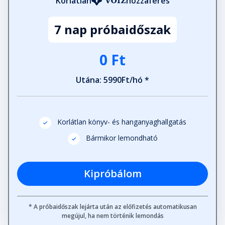
Korlátlan
hozzáférés
23. fejezet: Melanie
7 nap próbaidőszak
Fejezet hossza: 00:20:53
0 Ft
Köszönetnyilvánítás
Fejezet hossza: 00:01:36
Utána: 5990Ft/hó *
Korlátlan könyv- és hanganyaghallgatás
Bármikor lemondható
Kipróbálom
* A próbaidőszak lejárta után az előfizetés automatikusan
megújul, ha nem történik lemondás