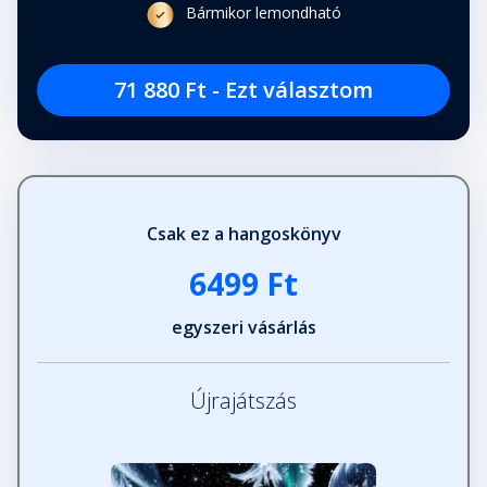
Bármikor lemondható
71 880 Ft - Ezt választom
Csak ez a hangoskönyv
6499 Ft
egyszeri vásárlás
Újrajátszás