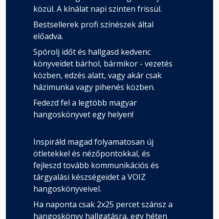
közül. A kínálat napi szinten frissül.
Bestsellerek profi színészek által
előadva.
Spórolj időt és hallgasd kedvenc
könyveidet bárhol, bármikor - vezetés
közben, edzés alatt, vagy akár csak
házimunka vagy pihenés közben.
Fedezd fel a legtöbb magyar
hangoskönyvet egy helyen!
Inspiráld magad folyamatosan új
ötletekkel és nézőpontokkal, és
fejleszd tovább kommunikációs és
tárgyalási készségeidet a VOIZ
hangoskönyveivel.
Ha naponta csak 2x25 percet szánsz a
hangoskönyv hallgatásra, egy héten