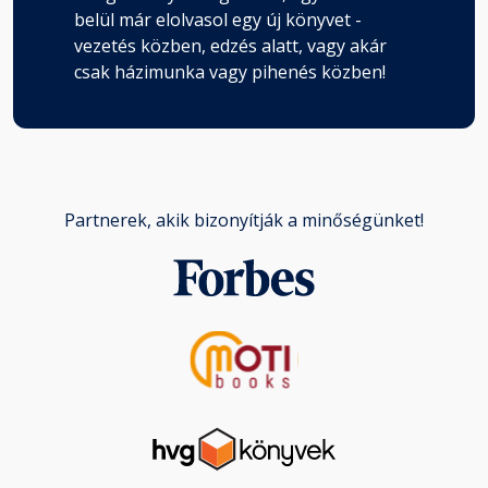
belül már elolvasol egy új könyvet -
vezetés közben, edzés alatt, vagy akár
csak házimunka vagy pihenés közben!
Partnerek, akik bizonyítják a minőségünket!