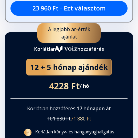
23 960 Ft - Ezt választom
A legjobb ár-érték
ajánlat
Korlátlan
hozzáférés
12 + 5 hónap ajándék
4228 Ft
/ hó
Korlátlan hozzáférés
17 hónapon át
101 830 Ft
71 880 Ft
Korlátlan könyv- és hanganyaghallgatás