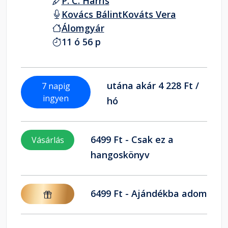
P. C. Harris
Kovács Bálint
Kováts Vera
Álomgyár
11 ó 56 p
utána akár 4 228 Ft /
7 napig
ingyen
hó
6499 Ft - Csak ez a
Vásárlás
hangoskönyv
6499 Ft - Ajándékba adom