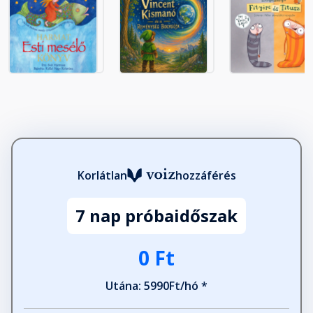
Korlátlan
hozzáférés
7 nap próbaidőszak
0 Ft
Utána: 5990Ft/hó *