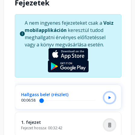
Fejezetek
Holdra is eljutnak, ahol a Holdbéli Ember –
természetesen Mary Poppins rokona! – fogadja
őket. Andrew kisasszony pedig méltó párjára lel –
A nem ingyenes fejezeteket csak a
Voiz
egy hajdani kalóz személyében!
mobilapplikáción
keresztül tudod
meghallgatni érvényes előfizetéssel
vagy a könyv megvásárlása esetén.
Hallgass bele! (részlet)
00:06:58
1. fejezet
Fejezet hossza: 00:32:42