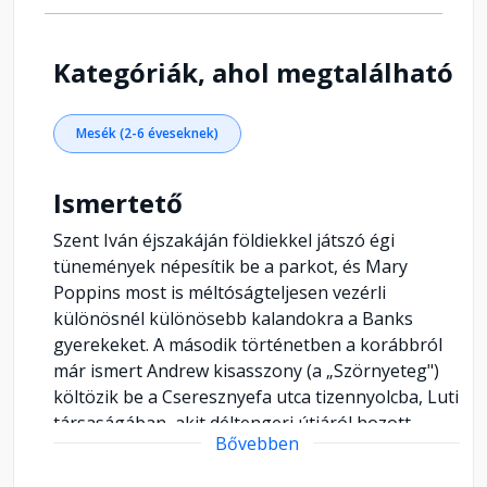
Kategóriák, ahol megtalálható
Mesék (2-6 éveseknek)
Ismertető
Szent Iván éjszakáján földiekkel játszó égi
tünemények népesítik be a parkot, és Mary
Poppins most is méltóságteljesen vezérli
különösnél különösebb kalandokra a Banks
gyerekeket. A második történetben a korábbról
már ismert Andrew kisasszony (a „Szörnyeteg")
költözik be a Cseresznyefa utca tizennyolcba, Luti
társaságában, akit déltengeri útjáról hozott
Bővebben
magával. A "Szörnyeteg” karmaiból kiszabadított
Luti és a Banks gyerekek a mese végén még a