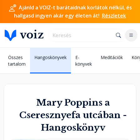
Ajánld a VOIZ-t barátaidnak korlátok nélkül, és
hallgasd ingyen akár egy életen át!
Részletek
Összes
Hangoskönyvek
E-
Meditációk
Kön
tartalom
könyvek
Mary Poppins a
Cseresznyefa utcában -
Hangoskönyv