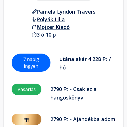
Pamela Lyndon Travers
Polyák Lilla
Mojzer Kiadó
3 ó 10 p
utána akár 4 228 Ft /
7 napig
ingyen
hó
2790 Ft - Csak ez a
Vásárlás
hangoskönyv
2790 Ft - Ajándékba adom