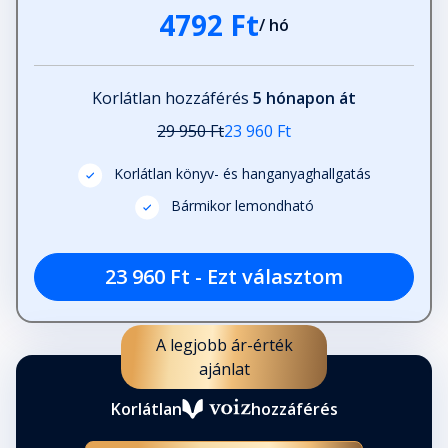
4792 Ft
/ hó
Korlátlan hozzáférés
5 hónapon át
29 950 Ft
23 960 Ft
Korlátlan könyv- és hanganyaghallgatás
Bármikor lemondható
23 960 Ft - Ezt választom
A legjobb ár-érték
ajánlat
Korlátlan
hozzáférés