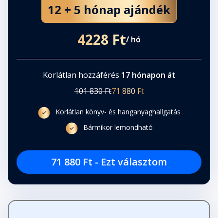
12 + 5 hónap ajándék
4228 Ft
/ hó
Korlátlan hozzáférés
17 hónapon át
101 830 Ft
71 880 Ft
Korlátlan könyv- és hanganyaghallgatás
Bármikor lemondható
71 880 Ft - Ezt választom