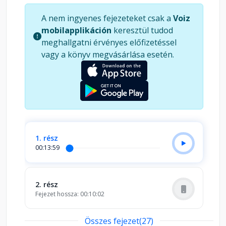
színművész, aki irodalmi esteken évekig mesélte
A nem ingyenes fejezeteket csak a
Voiz
Tóni történeteit, bensőséges előadásával
mobilapplikáción
keresztül tudod
számunkra is „családivá” varázsolta ezeket az
meghallgatni érvényes előfizetéssel
emlékeket.
vagy a könyv megvásárlása esetén.
1. rész
00:13:59
2. rész
Fejezet hossza: 00:10:02
Összes fejezet(27)