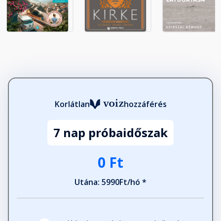
18. rész
Fejezet hossza: 00:17:48
19. rész
Fejezet hossza: 00:11:29
20. rész
Korlátlan
hozzáférés
Fejezet hossza: 00:22:44
7 nap próbaidőszak
21. rész
0 Ft
Fejezet hossza: 00:06:03
Utána: 5990Ft/hó *
22. rész
Fejezet hossza: 00:19:08