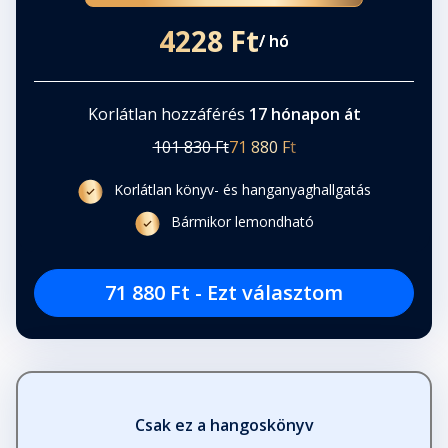
4228 Ft
/ hó
Korlátlan hozzáférés
17 hónapon át
101 830 Ft
71 880 Ft
Korlátlan könyv- és hanganyaghallgatás
Bármikor lemondható
71 880 Ft - Ezt választom
Csak ez a hangoskönyv