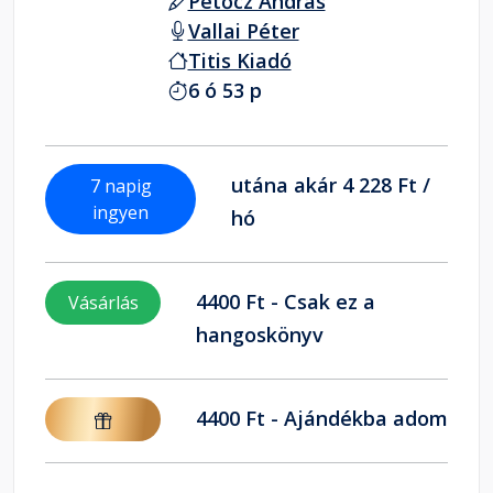
Petőcz András
Vallai Péter
Titis Kiadó
6 ó 53 p
utána akár 4 228 Ft /
7 napig
ingyen
hó
4400 Ft - Csak ez a
Vásárlás
hangoskönyv
4400 Ft - Ajándékba adom