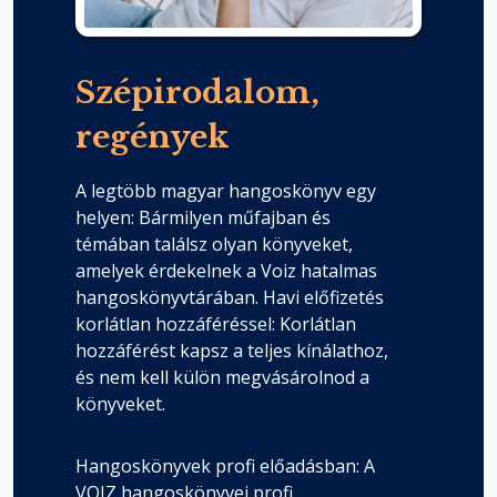
Szépirodalom,
regények
A legtöbb magyar hangoskönyv egy
helyen: Bármilyen műfajban és
témában találsz olyan könyveket,
amelyek érdekelnek a Voiz hatalmas
hangoskönyvtárában. Havi előfizetés
korlátlan hozzáféréssel: Korlátlan
hozzáférést kapsz a teljes kínálathoz,
és nem kell külön megvásárolnod a
könyveket.
Hangoskönyvek profi előadásban: A
VOIZ hangoskönyvei profi