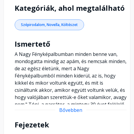
Kategóriák, ahol megtalálható
Szépirodalom, Novella, Költészet
Ismertető
A Nagy Fényképalbumban minden benne van,
mondogatta mindig az apám, és nemcsak minden,
de az egész életünk, mert a Nagy
Fényképalbumból minden kiderül, az is, hogy
kikkel és mikor voltunk együtt, és mit is
csináltunk akkor, amikor együtt voltunk velük, és
hogy valójában szerettük-e őket valamikor, avagy
nem." Tóni, a narrátor, a mintegy 30 évet felölelő,
Bővebben
sok humorral fűszerezett családtörténetben
végig a gyermek sajátosan rácsodálkozó, kicsit
Fejezetek
naiv, de mégis mindent látó szemével nézi a
körülötte zajló eseményeket. Vallai Péter