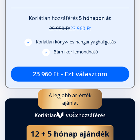
Korlátlan hozzáférés
5 hónapon át
29 950 Ft
23 960 Ft
Korlátlan könyv- és hanganyaghallgatás
Bármikor lemondható
23 960 Ft - Ezt választom
A legjobb ár-érték
ajánlat
Korlátlan
hozzáférés
12 + 5 hónap ajándék