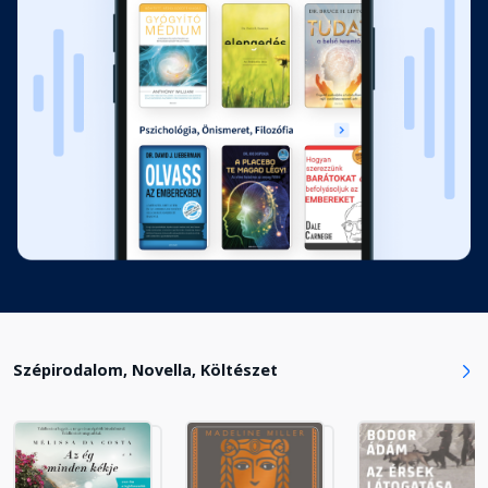
13. rész
Fejezet hossza: 00:10:54
14. rész
Fejezet hossza: 00:17:35
15. rész
Fejezet hossza: 00:13:34
16. rész
Fejezet hossza: 00:18:35
Szépirodalom, Novella, Költészet
17. rész
Fejezet hossza: 00:19:54