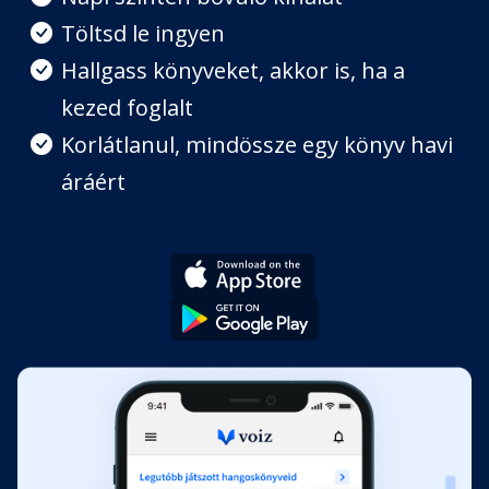
8. rész
Töltsd le ingyen
Fejezet hossza: 00:12:36
Hallgass könyveket, akkor is, ha a
kezed foglalt
9. rész
Fejezet hossza: 00:12:46
Korlátlanul, mindössze egy könyv havi
áráért
10. rész
Fejezet hossza: 00:11:08
11. rész
Fejezet hossza: 00:15:33
12. rész
Fejezet hossza: 00:12:12