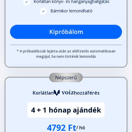
Korlátlan könyv- és hanganyaghallgatás
23. rész
Bármikor lemondható
Fejezet hossza: 00:31:06
Kipróbálom
24. rész
Fejezet hossza: 00:18:32
* A próbaidőszak lejárta után az előfizetés automatikusan
megújul, ha nem történik lemondás
25. rész
Fejezet hossza: 00:08:33
Népszerű
26. rész
Korlátlan
hozzáférés
Fejezet hossza: 00:16:44
4 + 1 hónap ajándék
27. rész
Fejezet hossza: 00:33:23
4792 Ft
/ hó