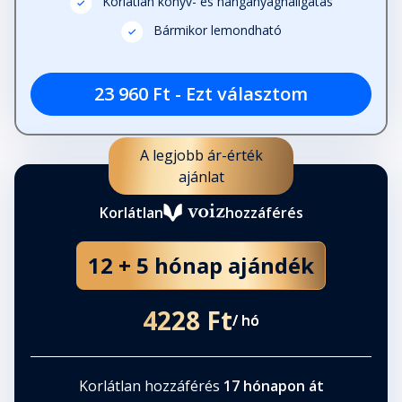
Korlátlan könyv- és hanganyaghallgatás
Bármikor lemondható
23 960 Ft - Ezt választom
A legjobb ár-érték
ajánlat
Korlátlan
hozzáférés
12 + 5 hónap ajándék
4228 Ft
/ hó
Korlátlan hozzáférés
17 hónapon át