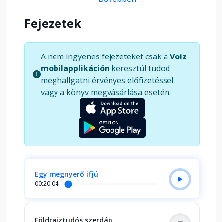
stílusban számol be az eseményekről
uralkodótársának, a „Piszkos Fred, a kapitány”
Fejezetek
című történetben megismert „Samtantónijó”
főhercegnek.
A nem ingyenes fejezeteket csak a
Voiz
mobilapplikáción
keresztül tudod
meghallgatni érvényes előfizetéssel
vagy a könyv megvásárlása esetén.
Egy megnyerő ifjú
00:20:04
Földrajztudós szerdán