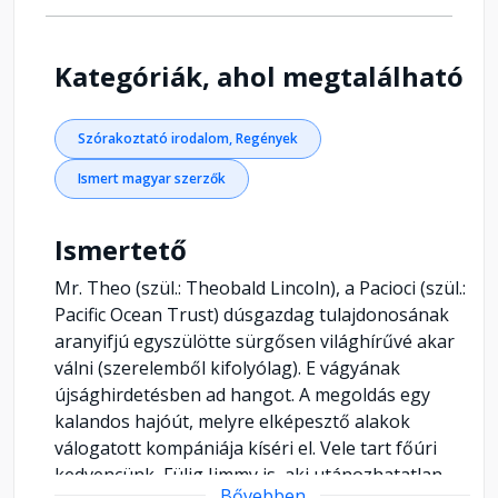
Kategóriák, ahol megtalálható
Szórakoztató irodalom, Regények
Ismert magyar szerzők
Ismertető
Mr. Theo (szül.: Theobald Lincoln), a Pacioci (szül.:
Pacific Ocean Trust) dúsgazdag tulajdonosának
aranyifjú egyszülötte sürgősen világhírűvé akar
válni (szerelemből kifolyólag). E vágyának
újsághirdetésben ad hangot. A megoldás egy
kalandos hajóút, melyre elképesztő alakok
válogatott kompániája kíséri el. Vele tart főúri
kedvencünk, Fülig Jimmy is, aki utánozhatatlan
Bővebben