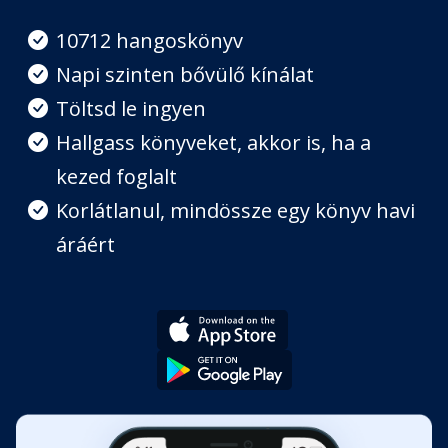
Ez a Piszok Alfred megint kavarja
Fejezet hossza: 00:19:16
10712 hangoskönyv
Napi szinten bővülő kínálat
Mr. Theo verekszik
Töltsd le ingyen
Fejezet hossza: 00:21:19
Hallgass könyveket, akkor is, ha a
kezed foglalt
Piszkos Fred a Velő tanyán
Fejezet hossza: 00:36:50
Korlátlanul, mindössze egy könyv havi
áráért
Újabb utasok
Fejezet hossza: 00:18:20
Gustav Bahr végre a fedélzeten
Fejezet hossza: 00:18:46