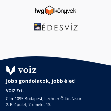
Jobb gondolatok, jobb élet!
VOIZ Zrt.
Cím: 1095 Budapest, Lechner Ödön fasor
2. B. épület, 7. emelet 13.