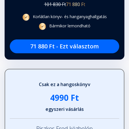
101 830 Ft
71 880 Ft
Korlátlan könyv- és hanganyaghallgatás
Bármikor lemondható
71 880 Ft - Ezt választom
Csak ez a hangoskönyv
4990 Ft
egyszeri vásárlás
Piszkos Fred közbelép