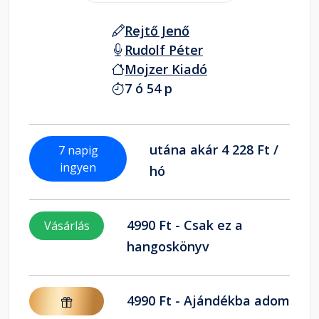
Rejtő Jenő
Rudolf Péter
Mojzer Kiadó
7 ó 54 p
utána akár 4 228 Ft /
7 napig
ingyen
hó
4990 Ft - Csak ez a
Vásárlás
hangoskönyv
4990 Ft - Ajándékba adom