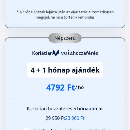
* A próbaidőszak lejárta után az előfizetés automatikusan
megújul, ha nem történik lemondás
Népszerű
Korlátlan
hozzáférés
4 + 1 hónap ajándék
4792 Ft
/ hó
Korlátlan hozzáférés
5 hónapon át
29 950 Ft
23 960 Ft