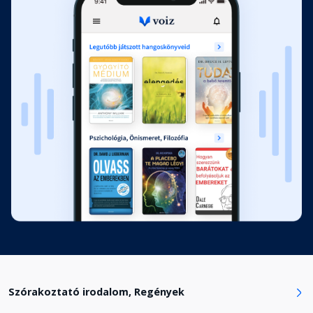
A rejtélyes harmónikaszó
Fejezet hossza: 00:30:21
Kikötés a Csütörtök-szigeten
Fejezet hossza: 00:15:04
Kényszerű hajóút
Fejezet hossza: 00:33:08
Lázadás a hajón
Fejezet hossza: 01:01:39
Az expedíció révbe ér
Fejezet hossza: 00:36:13
Szórakoztató irodalom, Regények