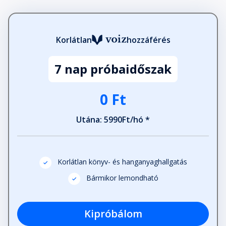
Korlátlan
hozzáférés
7 nap próbaidőszak
0 Ft
Utána: 5990Ft/hó *
Korlátlan könyv- és hanganyaghallgatás
Bármikor lemondható
Kipróbálom