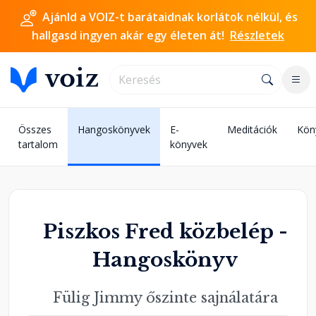
Ajánld a VOIZ-t barátaidnak korlátok nélkül, és
hallgasd ingyen akár egy életen át!
Részletek
Összes
Hangoskönyvek
E-
Meditációk
Kön
tartalom
könyvek
Piszkos Fred közbelép -
Hangoskönyv
Fülig Jimmy őszinte sajnálatára