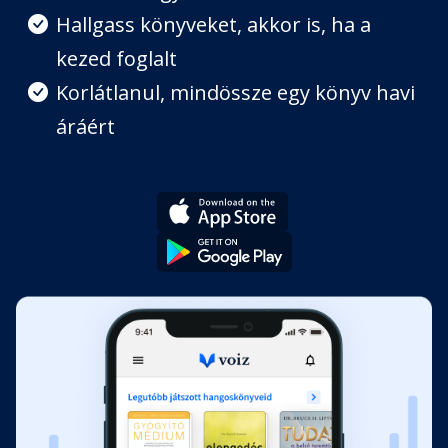
Hallgass könyveket, akkor is, ha a
kezed foglalt
9. fejezet
Fejezet hossza: 00:19:47
Korlátlanul, mindössze egy könyv havi
áráért
10. fejezet
Fejezet hossza: 00:07:05
11. fejezet
Fejezet hossza: 00:17:15
12. fejezet
Fejezet hossza: 00:09:45
13. fejezet