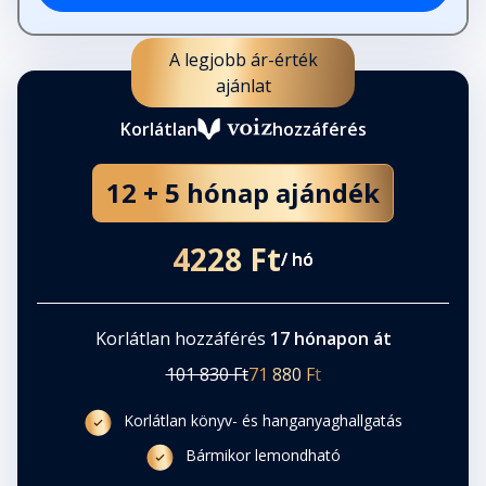
33. fejezet
Fejezet hossza: 00:22:08
A legjobb ár-érték
ajánlat
34. fejezet
Korlátlan
hozzáférés
Fejezet hossza: 00:05:54
12 + 5 hónap ajándék
35. fejezet
Fejezet hossza: 00:14:40
4228 Ft
/ hó
36. fejezet
Fejezet hossza: 00:15:53
Korlátlan hozzáférés
17 hónapon át
101 830 Ft
71 880 Ft
37. fejezet
Korlátlan könyv- és hanganyaghallgatás
Fejezet hossza: 00:09:05
Bármikor lemondható