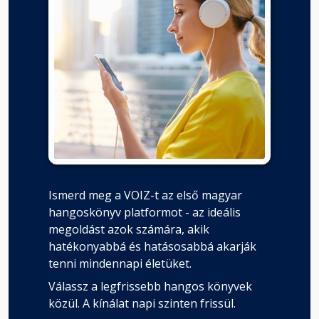
48. fejezet
Fejezet hossza: 00:10:39
49. fejezet
Fejezet hossza: 00:08:05
Epilógus
Fejezet hossza: 00:07:01
Ismerd meg a VOIZ-t az első magyar
hangoskönyv platformot - az ideális
Köszönetnyilvánítás
Fejezet hossza: 00:04:30
megoldást azok számára, akik
hatékonyabbá és hatásosabbá akarják
tenni mindennapi életüket.
Válassz a legfrissebb hangos könyvek
közül. A kínálat napi szinten frissül.