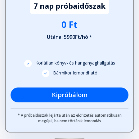
7 nap próbaidőszak
Fejezet hossza: 00:19:22
0 Ft
24. fejezet
Fejezet hossza: 00:23:33
Utána: 5990Ft/hó *
25. fejezet
Fejezet hossza: 00:12:13
Korlátlan könyv- és hanganyaghallgatás
Bármikor lemondható
26. fejezet
Fejezet hossza: 00:15:22
Kipróbálom
27. fejezet
* A próbaidőszak lejárta után az előfizetés automatikusan
Fejezet hossza: 00:12:09
megújul, ha nem történik lemondás