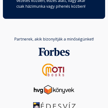
vezetés közben, edzés alatt, vagy akár
csak házimunka vagy pihenés közben!
Partnerek, akik bizonyítják a minőségünket!