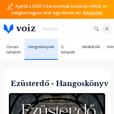
Ajánld a VOIZ-t barátaidnak korlátok nélkül, és
hallgasd ingyen akár egy életen át!
Részletek
Összes
Hangoskönyvek
E-
Meditációk
Kön
tartalom
könyvek
Ezüsterdő - Hangoskönyv