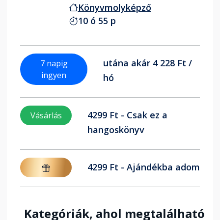
Könyvmolyképző
10 ó 55 p
utána akár 4 228 Ft /
7 napig
ingyen
hó
4299 Ft - Csak ez a
Vásárlás
hangoskönyv
4299 Ft - Ajándékba adom
Kategóriák, ahol megtalálható