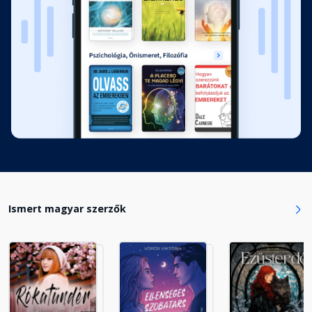
Fejezet hossza: 00:07:54
14. fejezet
Fejezet hossza: 00:16:33
15. fejezet
Fejezet hossza: 00:15:42
16. fejezet
Fejezet hossza: 00:11:39
Ismert magyar szerzők
17. fejezet
Fejezet hossza: 00:08:33
18. fejezet