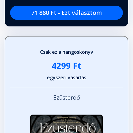
38. fejezet
Fejezet hossza: 00:16:54
71 880 Ft - Ezt választom
39. fejezet
Fejezet hossza: 00:15:21
Csak ez a hangoskönyv
40. fejezet
4299 Ft
Fejezet hossza: 00:10:46
egyszeri vásárlás
41. fejezet
Fejezet hossza: 00:08:28
Ezüsterdő
42. fejezet
Fejezet hossza: 00:24:34