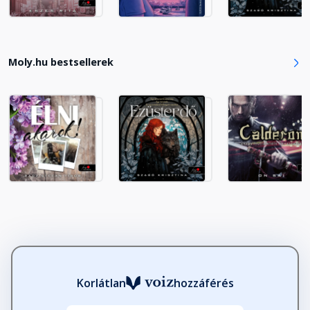
Fejezet hossza: 00:15:56
19. fejezet
Moly.hu bestsellerek
Fejezet hossza: 00:07:05
20. fejezet
Fejezet hossza: 00:07:19
21. fejezet
Fejezet hossza: 00:04:56
22. fejezet
Fejezet hossza: 00:04:38
Korlátlan
hozzáférés
23. fejezet