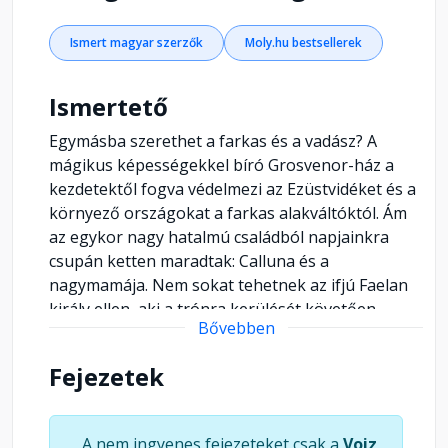
Ismert magyar szerzők
Moly.hu bestsellerek
Ismertető
Egymásba szerethet a farkas és a vadász? A
mágikus képességekkel bíró Grosvenor-ház a
kezdetektől fogva védelmezi az Ezüstvidéket és a
környező országokat a farkas alakváltóktól. Ám
az egykor nagy hatalmú családból napjainkra
csupán ketten maradtak: Calluna és a
nagymamája. Nem sokat tehetnek az ifjú Faelan
király ellen, aki a trónra kerülését követően
Bővebben
merész hódító hadjáratba kezdett. A farkasok
jelentette fenyegetés nőttön-nő. Amikor a
Fejezetek
farkaskirály házassági szövetséget ajánl, Calluna
az otthona és a szerettei védelmében kénytelen
igent mondani. Előítéletekkel felvértezve száll le a
A nem ingyenes fejezeteket csak a
Voiz