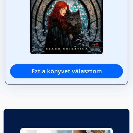
43. fejezet
Fejezet hossza: 00:08:55
44. fejezet
Fejezet hossza: 00:11:36
45. fejezet
Fejezet hossza: 00:17:18
Ezt a könyvet választom
46. fejezet
Fejezet hossza: 00:07:21
47. fejezet
Fejezet hossza: 00:05:04