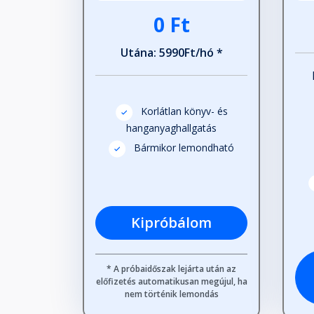
0 Ft
Utána: 5990Ft/hó *
Korlátlan könyv- és
hanganyaghallgatás
Bármikor lemondható
Kipróbálom
* A próbaidőszak lejárta után az
előfizetés automatikusan megújul, ha
nem történik lemondás