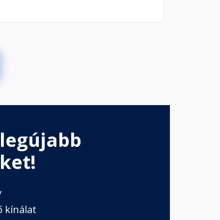
 legújabb
ket!
v
 kínálat