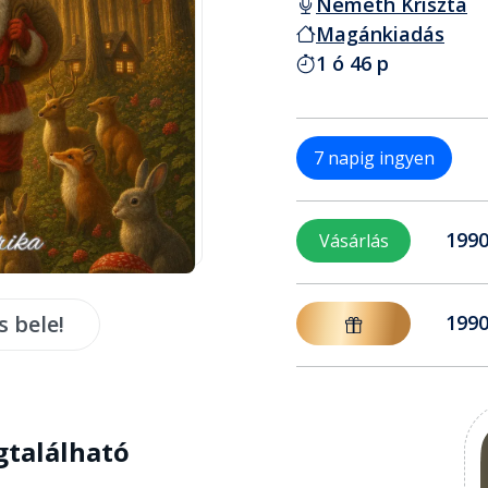
Németh Kriszta
Magánkiadás
1 ó 46 p
7 napig ingyen
1990
Vásárlás
s bele!
1990
gtalálható