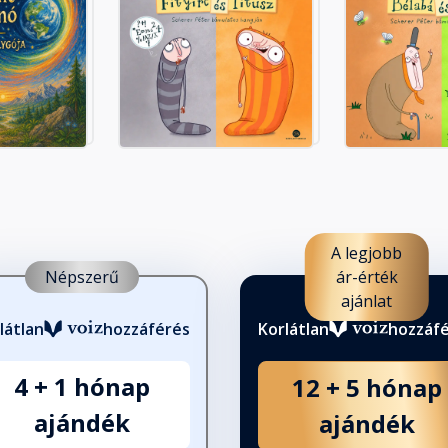
A legjobb
Népszerű
ár-érték
ajánlat
látlan
hozzáférés
Korlátlan
hozzáf
4 + 1 hónap
12 + 5 hónap
ajándék
ajándék