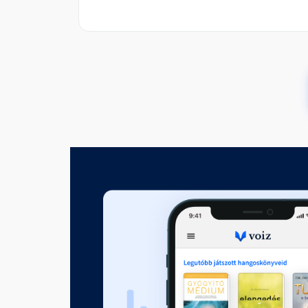
Mi történt a Mikulás bakancs
Fejezet hossza: 00:09:02
A Mikulás szülinapja
Fejezet hossza: 00:12:31
Hogyan tanult meg a Mikulás b
Fejezet hossza: 00:13:33
A tűzifa
Fejezet hossza: 00:14:38
Az elveszett csomag
Fejezet hossza: 00:09:07