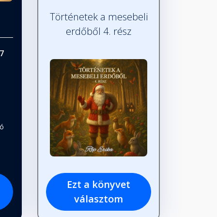
Történetek a mesebeli
erdőből 4. rész
7
tó
Ezt a könyvet
választom