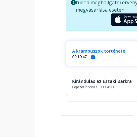
tudod meghallgatni érvény
házába, velük együtt örülhetünk,
megvásárlása esetén.
bonyolult feladatot.
A krampuszok története
00:10:47
Kirándulás az Északi-sarkra
Fejezet hossza: 00:14:03
Egy kisegér viszontagságai
Fejezet hossza: 00:12:25