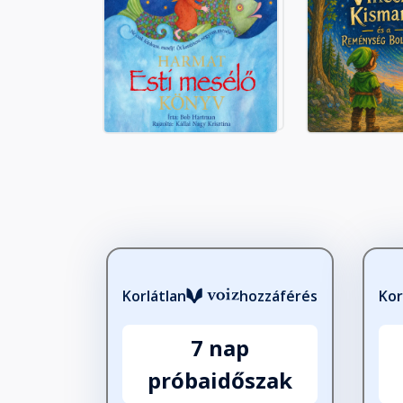
Korlátlan
hozzáférés
Kor
7 nap
próbaidőszak