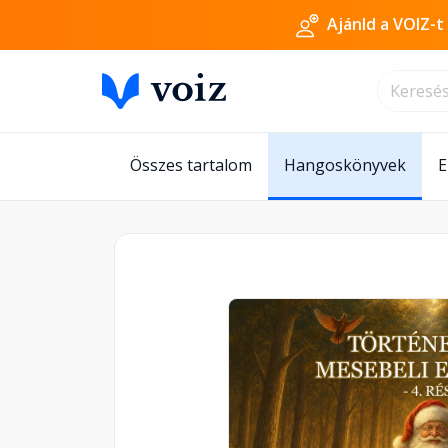
Ajánld a VOIZ-t
Összes tartalom
Hangoskönyvek
E