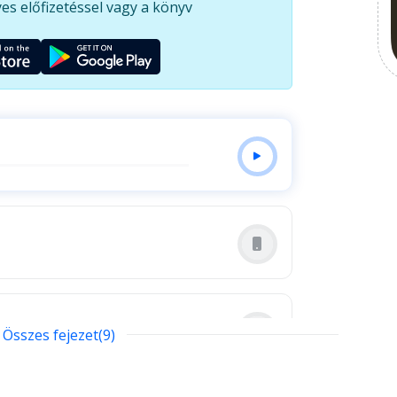
es előfizetéssel vagy a könyv
 vagy éppen izgulhatunk, ha meg kell oldani egy
Összes fejezet(9)