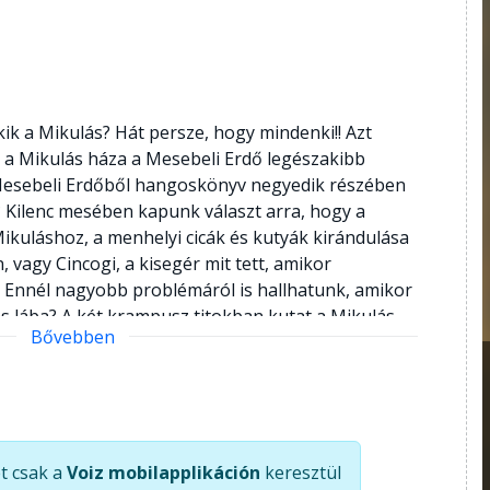
kik a Mikulás? Hát persze, hogy mindenki!! Azt
 a Mikulás háza a Mesebeli Erdő legészakibb
 Mesebeli Erdőből hangoskönyv negyedik részében
t? Kilenc mesében kapunk választ arra, hogy a
kuláshoz, a menhelyi cicák és kutyák kirándulása
, vagy Cincogi, a kisegér mit tett, amikor
 Ennél nagyobb problémáról is hallhatunk, amikor
ás lába? A két krampusz titokban kutat a Mikulás
Bővebben
nék kideríteni, hogy mikor született. Vajon
umot? Ha igen, mikor tartják meg a szülinapi
 hogyan tanul meg a Mikulás biciklizni, vagy mit
űzifa? Miért nem jutott piros csomag Matyinak,
nak egy falu széli házhoz? Németh Kriszta
t csak a
Voiz mobilapplikáción
keresztül
ja által oda képzelhetjük magunkat a Mikulás