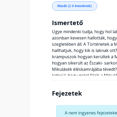
Mesék (2-6 éveseknek)
Ismertető
Ugye mindenki tudja, hogy hol la
azonban kevesen hallották, hogy
szegletében áll. A Történetek a
hallhatjuk, hogy kik is laknak ot
krampuszok hogyan kerültek a Mi
hogyan sikerült az Északi- sarkon
Mikulásék éléskamrájába tévedt?
kiderül, hogy miért fázik a Mikul
személyi igazolványa után, szeret
megtalálják a hivatalos dokument
Fejezetek
köszöntést? A tavaszi időszakban
tesznek, amikor fogyóban van a t
vagy a nagy ködben hogyan talál
A nem ingyenes fejezeteke
színésznő, szinkronszínész hang