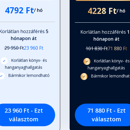
4792 Ft
4228 Ft
/ hó
/ hó
Korlátlan hozzáférés
5
Korlátlan hozzáférés
1
hónapon át
hónapon át
29 950 Ft
23 960 Ft
101 830 Ft
71 880 Ft
Korlátlan könyv- és
Korlátlan könyv- és
hanganyaghallgatás
hanganyaghallgatás
Bármikor lemondható
Bármikor lemondha
23 960 Ft - Ezt
71 880 Ft - Ezt
választom
választom