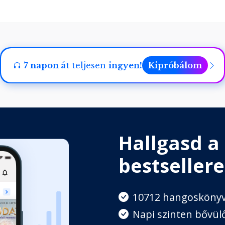
ával?
7 napon át
teljesen
ingyen!
Kipróbálom
iciklizni?
Hallgasd a
bestsellere
10712 hangosköny
Napi szinten bővülő