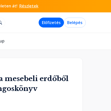
életen át!
Részletek
Előfizetés
Belépés
-up
a mesebeli erdőből
angoskönyv