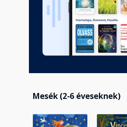
Mese egy ködös estéről
Fejezet hossza: 00:10:43
Mesék (2-6 éveseknek)