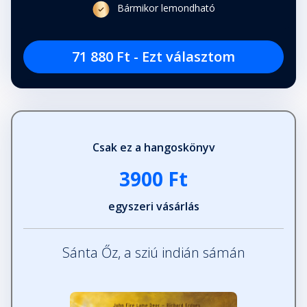
Bármikor lemondható
71 880 Ft - Ezt választom
Csak ez a hangoskönyv
3900 Ft
egyszeri vásárlás
Sánta Őz, a sziú indián sámán