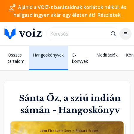
Ajánld a VOIZ-t barátaidnak korlátok nélkül, és
hallgasd ingyen akár egy életen át!
Részletek
Összes
Hangoskönyvek
E-
Meditációk
Kön
tartalom
könyvek
Sánta Őz, a sziú indián
sámán - Hangoskönyv