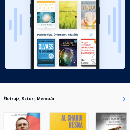
Táncolnak, a Napba nézve
Fejezet hossza: 00:23:20
Ne bántsd a fákat!
Fejezet hossza: 00:27:10
Göngyöljük föl a világot!
Fejezet hossza: 00:30:20
A fenn-lenn, előre-hátra, jeges-
Életrajz, Sztori, Memoár
tüzes ellentétpárok
Fejezet hossza: 00:30:39
Kővé vált vér