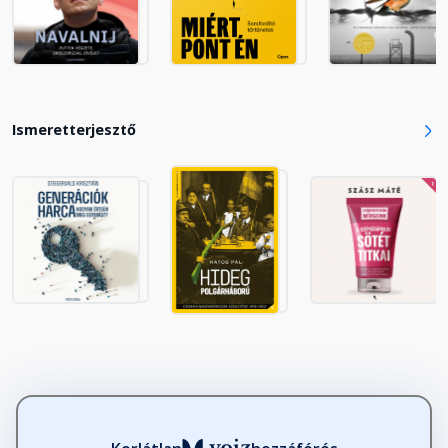
Fejezet hossza: 00:55:18
Utószó
Fejezet hossza: 00:18:50
Ismeretterjesztő