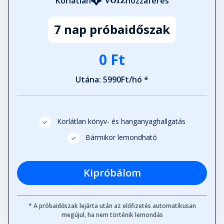
Korlátlan
hozzáférés
7 nap próbaidőszak
0 Ft
Utána: 5990Ft/hó *
Korlátlan könyv- és hanganyaghallgatás
Bármikor lemondható
Kipróbálom
* A próbaidőszak lejárta után az előfizetés automatikusan
megújul, ha nem történik lemondás