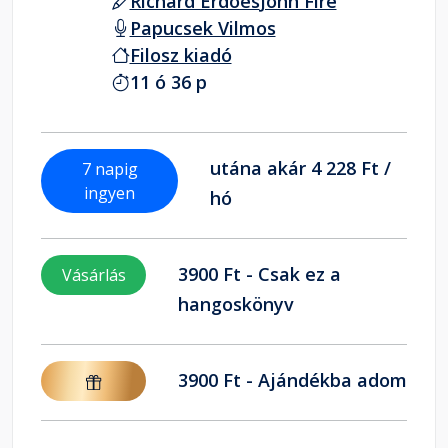
Richard Erdoes
John Fire
Papucsek Vilmos
Filosz kiadó
11 ó 36 p
utána akár 4 228 Ft /
7 napig
ingyen
hó
3900 Ft - Csak ez a
Vásárlás
hangoskönyv
3900 Ft - Ajándékba adom