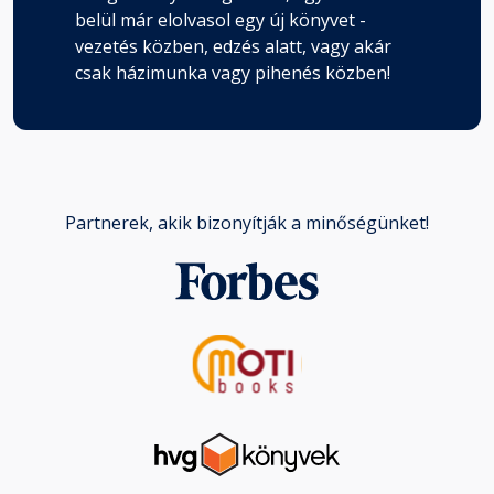
belül már elolvasol egy új könyvet -
vezetés közben, edzés alatt, vagy akár
csak házimunka vagy pihenés közben!
Partnerek, akik bizonyítják a minőségünket!