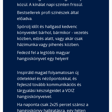
közül. A kínálat napi szinten frissül.
Bestsellerek profi színészek által
előadva.
Spórolj időt és hallgasd kedvenc
könyveidet bárhol, bármikor - vezetés
közben, edzés alatt, vagy akár csak
házimunka vagy pihenés közben.
Fedezd fel a legtöbb magyar
hangoskönyvet egy helyen!
Inspiráld magad folyamatosan új
ötletekkel és nézőpontokkal, és
fejleszd tovább kommunikációs és
tárgyalási készségeidet a VOIZ
hangoskönyveivel.
Ha naponta csak 2x25 percet szánsz a
hangoskönyv hallgatásra, egy héten