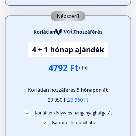
Népszerű
Korlátlan
hozzáférés
4 + 1 hónap ajándék
4792 Ft
/ hó
Korlátlan hozzáférés
5 hónapon át
29 950 Ft
23 960 Ft
Korlátlan könyv- és hanganyaghallgatás
Bármikor lemondható