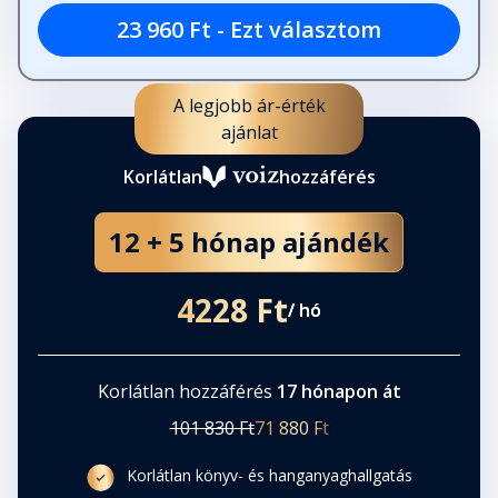
23 960 Ft - Ezt választom
A legjobb ár-érték
ajánlat
Korlátlan
hozzáférés
12 + 5 hónap ajándék
4228 Ft
/ hó
Korlátlan hozzáférés
17 hónapon át
101 830 Ft
71 880 Ft
Korlátlan könyv- és hanganyaghallgatás