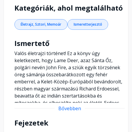
Kategóriák, ahol megtalálható
Életrajz, Sztori, Memoár
Ismeretterjesztő
Ismertető
Valós életrajzi történet! Ez a könyv úgy
keletkezett, hogy Lame Deer, azaz Sánta Őz,
polgári nevén John Fire, a sziúk egyik törzsének
öreg sámánja összebarátkozott egy fehér
emberrel, a Kelet-Közép-Európából bevándorolt,
részben magyar származású Richard Erdoessel,
beavatta őt az indián szertartásokba és
mítoszokba, és elbeszélte neki az életét. Erdoes
Bővebben
elsősorban festő- és fotóművész volt, első nagy
írói sikerét ezzel a szerzőtársi közreműködésével
Fejezetek
aratta. Neki köszönhetjük, hogy az angolul alig-
alig beszélő indián sámán visszaemlékezései