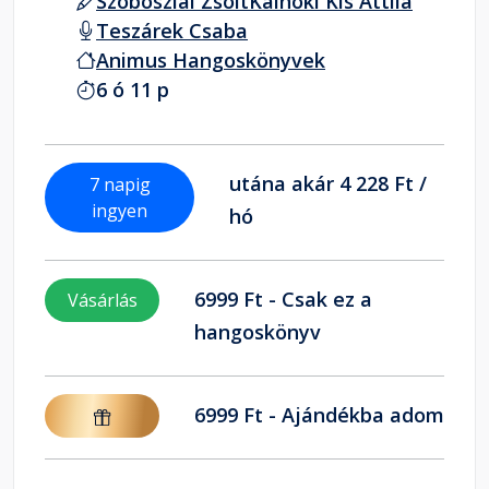
Szoboszlai Zsolt
Kálnoki Kis Attila
Teszárek Csaba
Animus Hangoskönyvek
6 ó 11 p
utána akár 4 228 Ft /
7 napig
ingyen
hó
6999 Ft - Csak ez a
Vásárlás
hangoskönyv
6999 Ft - Ajándékba adom