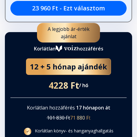
23 960 Ft - Ezt választom
32. Easy
Fejezet hossza: 00:08:14
A legjobb ár-érték
ajánlat
33. Bajnok a Liverpool!
Korlátlan
hozzáférés
Fejezet hossza: 00:10:48
12 + 5 hónap ajándék
35. Epilógus - Győzelmi parádé
Fejezet hossza: 00:03:40
4228 Ft
/ hó
36. Szoboszlai Dominik legjobb
eredményei és díjai
Korlátlan hozzáférés
17 hónapon át
Fejezet hossza: 00:01:57
101 830 Ft
71 880 Ft
Korlátlan könyv- és hanganyaghallgatás