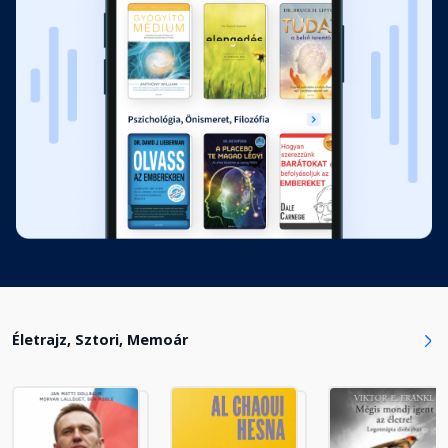
12. Kispálya, nagypálya
Fejezet hossza: 00:15:19
13. Otthonunk, a Gombócleső
Fejezet hossza: 00:11:01
14. Ez PlayStation!
Fejezet hossza: 00:07:40
15. Cordial Kupa
Fejezet hossza: 00:09:56
Életrajz, Sztori, Memoár
16. Az űrcsávó
Fejezet hossza: 00:13:57