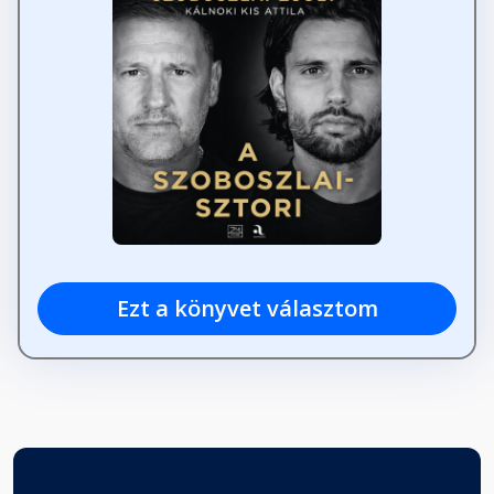
Ezt a könyvet választom