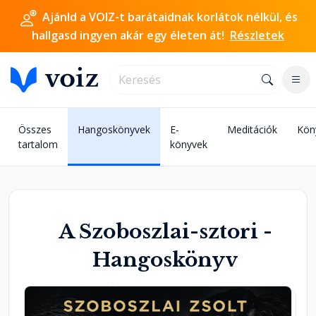
Ajánld a VOIZ-t barátaidnak korlátok nélkül, és
hallgasd ingyen akár egy életen át!
Részletek
Összes
Hangoskönyvek
E-
Meditációk
Kön
tartalom
könyvek
A Szoboszlai-sztori -
Hangoskönyv