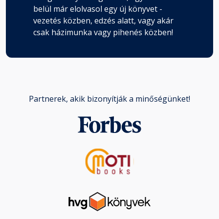
belül már elolvasol egy új könyvet -
vezetés közben, edzés alatt, vagy akár
csak házimunka vagy pihenés közben!
Partnerek, akik bizonyítják a minőségünket!