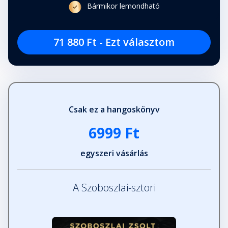
Bármikor lemondható
71 880 Ft - Ezt választom
Csak ez a hangoskönyv
6999 Ft
egyszeri vásárlás
A Szoboszlai-sztori