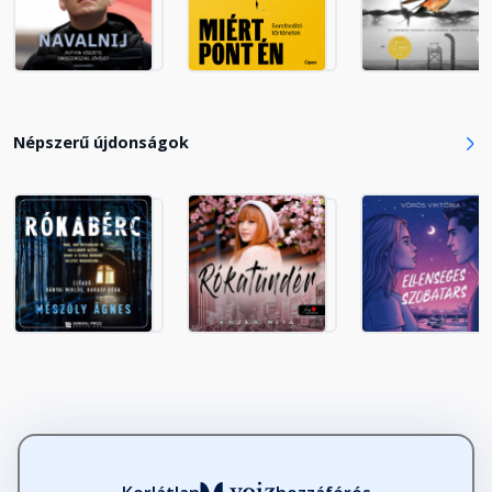
17. Az első salzburgi év
Fejezet hossza: 00:08:02
18. Domi az iskolapadban
Népszerű újdonságok
Fejezet hossza: 00:08:38
19. A nagy lecke
Fejezet hossza: 00:11:20
20. A háromszínű labda
Fejezet hossza: 00:06:03
21. Liefering
Fejezet hossza: 00:09:03