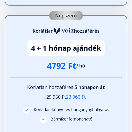
27. A kulisszák mögött
Népszerű
Fejezet hossza: 00:09:00
Korlátlan
hozzáférés
28. Mi újság?
Fejezet hossza: 00:04:31
4 + 1 hónap ajándék
4792 Ft
/ hó
29. Here is Szoboszlai!
Fejezet hossza: 00:08:23
Korlátlan hozzáférés
5 hónapon át
30. Mennyi az annyi?
29 950 Ft
23 960 Ft
Fejezet hossza: 00:10:18
Korlátlan könyv- és hanganyaghallgatás
Bármikor lemondható
31. Címeres mezben
Fejezet hossza: 00:15:14