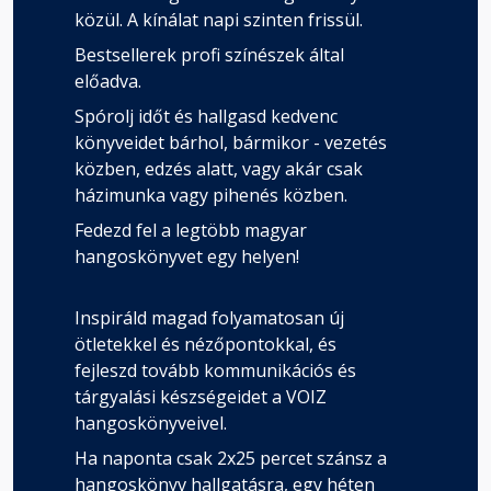
közül. A kínálat napi szinten frissül.
Bestsellerek profi színészek által
előadva.
Spórolj időt és hallgasd kedvenc
könyveidet bárhol, bármikor - vezetés
közben, edzés alatt, vagy akár csak
házimunka vagy pihenés közben.
Fedezd fel a legtöbb magyar
hangoskönyvet egy helyen!
Inspiráld magad folyamatosan új
ötletekkel és nézőpontokkal, és
fejleszd tovább kommunikációs és
tárgyalási készségeidet a VOIZ
hangoskönyveivel.
Ha naponta csak 2x25 percet szánsz a
hangoskönyv hallgatásra, egy héten