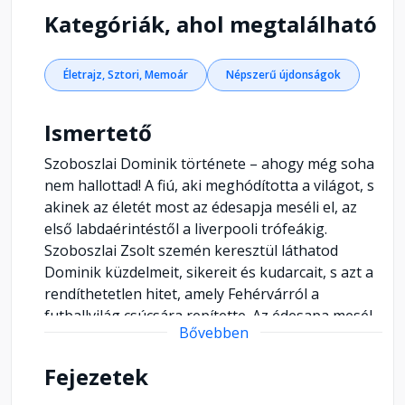
Kategóriák, ahol megtalálható
Életrajz, Sztori, Memoár
Népszerű újdonságok
Ismertető
Szoboszlai Dominik története – ahogy még soha
nem hallottad! A fiú, aki meghódította a világot, s
akinek az életét most az édesapja meséli el, az
első labdaérintéstől a liverpooli trófeákig.
Szoboszlai Zsolt szemén keresztül láthatod
Dominik küzdelmeit, sikereit és kudarcait, s azt a
rendíthetetlen hitet, amely Fehérvárról a
futballvilág csúcsára repítette. Az édesapa mesél
Bővebben
a családi traumákról, az apa-fiú viszony örömeiről
és buktatóiról, Dominik gyerekkori
Fejezetek
csínytevéseiről, a Főnix Gold sportegyesületről, a
jó szabadrúgás titkáról, a magyar