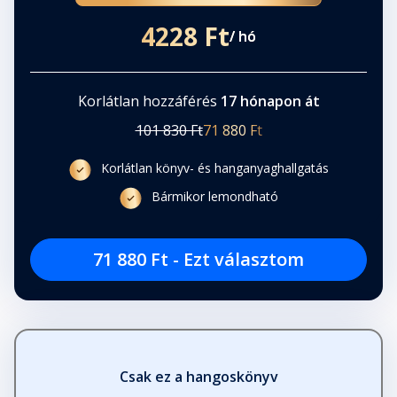
4228 Ft
/ hó
32. fejezet
Fejezet hossza: 00:04:26
Korlátlan hozzáférés
17 hónapon át
33. fejezet
101 830 Ft
71 880 Ft
Fejezet hossza: 00:11:14
Korlátlan könyv- és hanganyaghallgatás
Bármikor lemondható
34. fejezet
Fejezet hossza: 00:17:44
71 880 Ft - Ezt választom
35. fejezet
Fejezet hossza: 00:04:32
36. fejezet
Csak ez a hangoskönyv
Fejezet hossza: 00:06:19