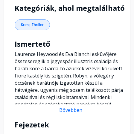
Kategóriák, ahol megtalálható
Krimi, Thriller
Ismertető
Laurence Heywood és Eva Bianchi esküvőjére
összesereglik a jegyespár illusztris családja és
baráti köre a Garda-tó azúrkék vizével körülvett
Fiore kastély kis szigetén. Robyn, a vőlegény
öccsének barátnője izgatottan készül a
hétvégére, ugyanis még sosem találkozott párja
családjával és régi iskolatársaival. Mindenki
gondtalan és szórakoztató napokra készül
Bővebben
elegáns jachtokkal, hűsítő koktélokkal és a tóra
nyíló páratlan kilátással. De a szertartás még el
Fejezetek
sem kezdődik, amikor a násznép dermesztő
sikolyt hall a sziget túloldaláról. A megrémült