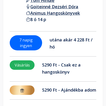
Tom Hindle
Goiteinné Dezséri Dóra
Animus Hangoskönyvek
8 ó 14 p
utána akár 4 228 Ft /
7 napig
ingyen
hó
5290 Ft - Csak ez a
Vásárlás
hangoskönyv
5290 Ft - Ajándékba adom