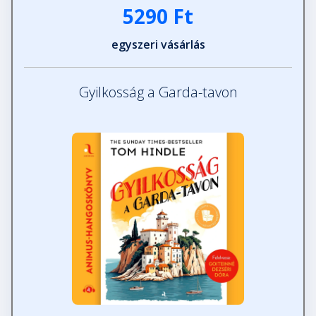
5290 Ft
37. fejezet
egyszeri vásárlás
Fejezet hossza: 00:10:06
Gyilkosság a Garda-tavon
38. fejezet
Fejezet hossza: 00:06:21
39. fejezet
Fejezet hossza: 00:05:12
40. fejezet
Fejezet hossza: 00:02:47
41. fejezet
Fejezet hossza: 00:03:37