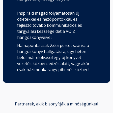
Fejezet hossza: 00:04:45
Inspiráld magad folyamatosan új
52. fejezet
ötletekkel és nézőpontokkal, és
Fejezet hossza: 00:17:53
fejleszd tovább kommunikációs és
tárgyalási készségeidet a VOIZ
hangoskönyveivel.
53. fejezet
Ha naponta csak 2x25 percet szánsz a
Fejezet hossza: 00:06:05
hangoskönyv hallgatásra, egy héten
belül már elolvasol egy új könyvet -
vezetés közben, edzés alatt, vagy akár
54. fejezet
csak házimunka vagy pihenés közben!
Fejezet hossza: 00:09:23
55. fejezet
Fejezet hossza: 00:05:45
Partnerek, akik bizonyítják a minőségünket!
56. fejezet