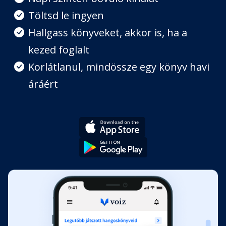
7. fejezet
Töltsd le ingyen
Fejezet hossza: 00:09:06
Hallgass könyveket, akkor is, ha a
kezed foglalt
8. fejezet
Fejezet hossza: 00:13:35
Korlátlanul, mindössze egy könyv havi
áráért
9. fejezet
Fejezet hossza: 00:03:26
10. fejezet
Fejezet hossza: 00:03:33
11. fejezet
Fejezet hossza: 00:01:57