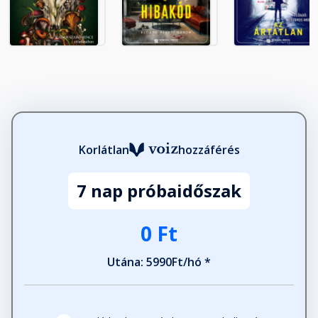
17. fejezet
Fejezet hossza: 00:14:38
18. fejezet
Fejezet hossza: 00:04:47
19. fejezet
Korlátlan
hozzáférés
Fejezet hossza: 00:05:42
7 nap próbaidőszak
20. fejezet
0 Ft
Fejezet hossza: 00:06:49
Utána: 5990Ft/hó *
21. fejezet
Fejezet hossza: 00:05:37