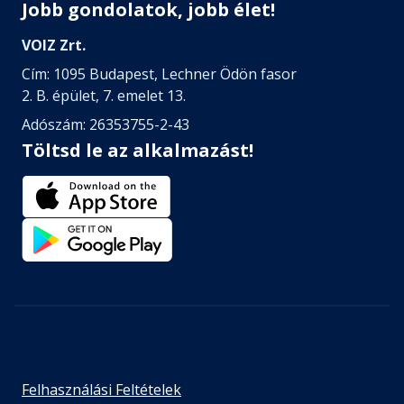
Jobb gondolatok, jobb élet!
Fejezet hossza: 00:18:23
VOIZ Zrt.
Cím: 1095 Budapest, Lechner Ödön fasor
62. fejezet
2. B. épület, 7. emelet 13.
Fejezet hossza: 00:06:31
Adószám: 26353755-2-43
Töltsd le az alkalmazást!
Felhasználási Feltételek