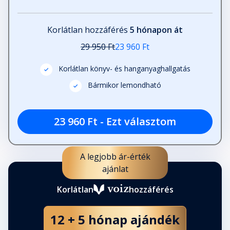
27. fejezet
Korlátlan hozzáférés
5 hónapon át
Fejezet hossza: 00:05:19
29 950 Ft
23 960 Ft
28. fejezet
Korlátlan könyv- és hanganyaghallgatás
Fejezet hossza: 00:07:41
Bármikor lemondható
29. fejezet
23 960 Ft - Ezt választom
Fejezet hossza: 00:02:45
A legjobb ár-érték
30. fejezet
ajánlat
Fejezet hossza: 00:12:01
Korlátlan
hozzáférés
31. fejezet
12 + 5 hónap ajándék
Fejezet hossza: 00:04:14