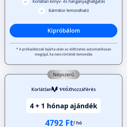
Korlátlan könyv- és hanganyaghallgatás
22. fejezet
Bármikor lemondható
Fejezet hossza: 00:02:55
Kipróbálom
23. fejezet
Fejezet hossza: 00:04:12
* A próbaidőszak lejárta után az előfizetés automatikusan
megújul, ha nem történik lemondás
24. fejezet
Fejezet hossza: 00:06:54
Népszerű
25. fejezet
Korlátlan
hozzáférés
Fejezet hossza: 00:13:22
4 + 1 hónap ajándék
26. fejezet
Fejezet hossza: 00:02:58
4792 Ft
/ hó