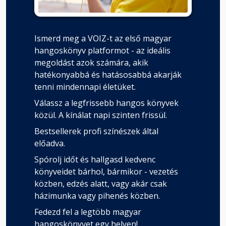
47. fejezet
Ismerd meg a VOIZ-t az első magyar
Fejezet hossza: 00:10:18
hangoskönyv platformot - az ideális
megoldást azok számára, akik
hatékonyabbá és hatásosabbá akarják
48. fejezet
tenni mindennapi életüket.
Fejezet hossza: 00:03:14
Válassz a legfrissebb hangos könyvek
közül. A kínálat napi szinten frissül.
49. fejezet
Bestsellerek profi színészek által
Fejezet hossza: 00:05:05
előadva.
Spórolj időt és hallgasd kedvenc
könyveidet bárhol, bármikor - vezetés
50. fejezet
Fejezet hossza: 00:14:38
közben, edzés alatt, vagy akár csak
házimunka vagy pihenés közben.
Fedezd fel a legtöbb magyar
51. fejezet
hangoskönyvet egy helyen!