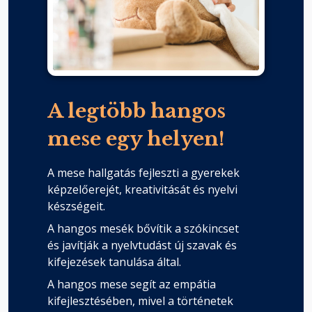
A legtöbb hangos
mese egy helyen!
A mese hallgatás fejleszti a gyerekek
képzelőerejét, kreativitását és nyelvi
készségeit.
A hangos mesék bővítik a szókincset
és javítják a nyelvtudást új szavak és
kifejezések tanulása által.
A hangos mese segít az empátia
kifejlesztésében, mivel a történetek