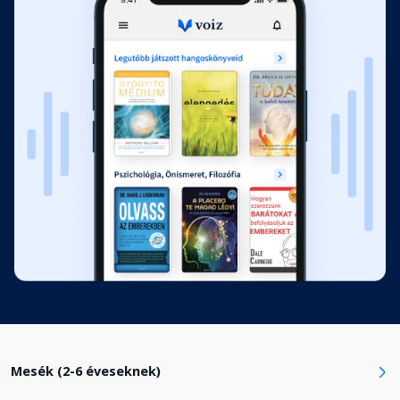
Kintu és a dongó
Fejezet hossza: 00:08:48
A fekete madár
Fejezet hossza: 00:15:02
Honnan kapta a brazil bogár a
színeit?
Fejezet hossza: 00:05:48
A varázslatos alma
Fejezet hossza: 00:08:25
A Varjúherceg
Fejezet hossza: 00:15:32
Mesék (2-6 éveseknek)