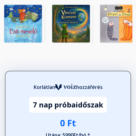
Marcipán királyfi
Fejezet hossza: 00:12:53
Mint a sót
Fejezet hossza: 00:09:48
Eigigu és az égig érő fa
Fejezet hossza: 00:08:08
Korlátlan
hozzáférés
Aoszingbe és a sárkány
Fejezet hossza: 00:16:15
7 nap próbaidőszak
A macska és a papagáj
0 Ft
Fejezet hossza: 00:08:08
Utána: 5990Ft/hó *