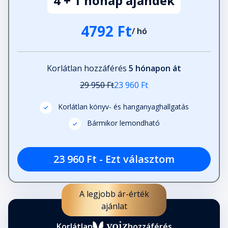
4 + 1 hónap ajándék
A három citrancs
4792 Ft
Fejezet hossza: 00:09:44
/ hó
Félember egy sánta ló rosszabbik
Korlátlan hozzáférés
5 hónapon át
felén
29 950 Ft
23 960 Ft
Fejezet hossza: 00:15:30
Korlátlan könyv- és hanganyaghallgatás
A halál és a mesemondó
Bármikor lemondható
Fejezet hossza: 00:05:05
23 960 Ft - Ezt választom
Utószó: ismeretlen ismerősök
Fejezet hossza: 00:07:27
A legjobb ár-érték
ajánlat
Korlátlan
hozzáférés