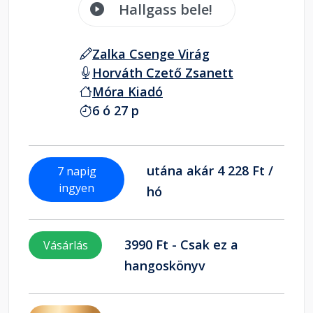
Hallgass bele!
Zalka Csenge Virág
Horváth Czető Zsanett
Móra Kiadó
6 ó 27 p
utána akár 4 228 Ft /
7 napig
ingyen
hó
3990 Ft - Csak ez a
Vásárlás
hangoskönyv