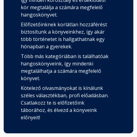
így minden korosztály és érdeklődési
kör megtalálja a számára megfelelő
hangoskönyvet.
Előfizetőinknek korlátlan hozzáférést
biztosítunk a könyveinkhez, így akár
több történetet is hallgathatnak egy
hónapban a gyerekek.
Több más kategóriában is találhatóak
hangoskönyveink, így mindenki
megtalálhatja a számára megfelelő
könyvet.
Kötelező olvasmányokat is kínálunk
széles választékban, profi előadásban.
Csatlakozz te is előfizetőink
táborához, és élvezd a könyveink
előnyeit!