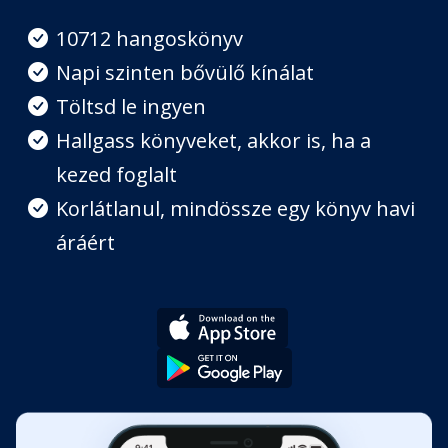
Fejezet hossza: 00:10:09
10712 hangoskönyv
Napi szinten bővülő kínálat
Halászmese
Töltsd le ingyen
Fejezet hossza: 00:27:33
Hallgass könyveket, akkor is, ha a
kezed foglalt
Az égig érő pagoda
Fejezet hossza: 00:06:52
Korlátlanul, mindössze egy könyv havi
áráért
Aranyfa és ezüstfa
Fejezet hossza: 00:12:56
Rummana
Fejezet hossza: 00:27:14