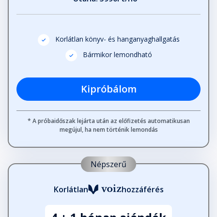
Szépségem
Fejezet hossza: 00:14:34
Korlátlan könyv- és hanganyaghallgatás
Bármikor lemondható
Marie Jolie
Fejezet hossza: 00:13:24
Kipróbálom
Tollpihe kisasszony
Fejezet hossza: 00:20:29
* A próbaidőszak lejárta után az előfizetés automatikusan
megújul, ha nem történik lemondás
Az erdei menyasszony
Fejezet hossza: 00:10:05
Népszerű
Korlátlan
hozzáférés
Aurelio és a boszorkány
Fejezet hossza: 00:17:50