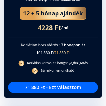
12 + 5 hónap ajándék
4228 Ft
/ hó
Korlátlan hozzáférés
17 hónapon át
101 830 Ft
71 880 Ft
Korlátlan könyv- és hanganyaghallgatás
Bármikor lemondható
71 880 Ft - Ezt választom