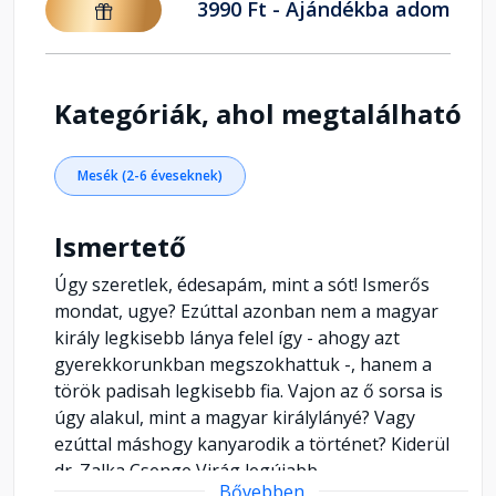
3990 Ft - Ajándékba adom
Kategóriák, ahol megtalálható
Mesék (2-6 éveseknek)
Ismertető
Úgy szeretlek, édesapám, mint a sót! Ismerős
mondat, ugye? Ezúttal azonban nem a magyar
király legkisebb lánya felel így - ahogy azt
gyerekkorunkban megszokhattuk -, hanem a
török padisah legkisebb fia. Vajon az ő sorsa is
úgy alakul, mint a magyar királylányé? Vagy
ezúttal máshogy kanyarodik a történet? Kiderül
dr. Zalka Csenge Virág legújabb
Bővebben