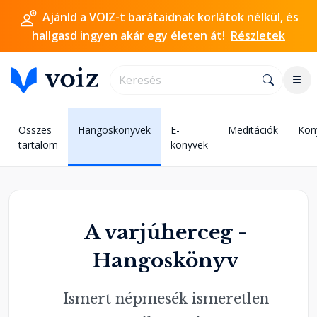
Ajánld a VOIZ-t barátaidnak korlátok nélkül, és
hallgasd ingyen akár egy életen át!
Részletek
Összes
Hangoskönyvek
E-
Meditációk
Kön
tartalom
könyvek
A varjúherceg -
Hangoskönyv
Ismert népmesék ismeretlen