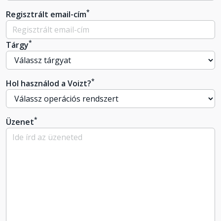
*
Regisztrált email-cím
*
Tárgy
*
Hol használod a Voizt?
*
Üzenet