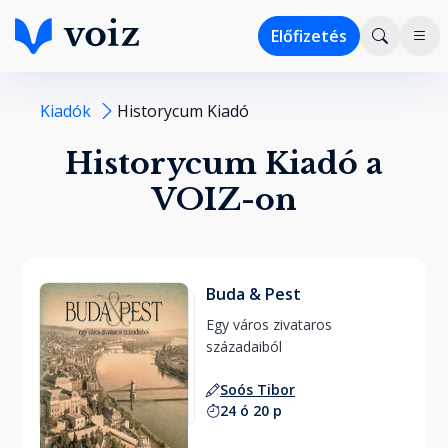
Előfizetés
Kiadók
Historycum Kiadó
Historycum Kiadó a
VOIZ-on
Buda & Pest
Egy város zivataros 
századaiból 
Soós Tibor
24 ó 20 p