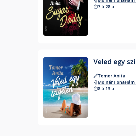
Molnár Ilona
Hám 
7 ó 28 p
Hallgass bele
Veled egy sz
Tomor Anita
Molnár Ilona
Hám 
8 ó 13 p
Hallgass bele