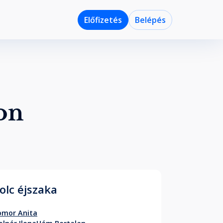
Előfizetés
Belépés
on
olc éjszaka
omor Anita