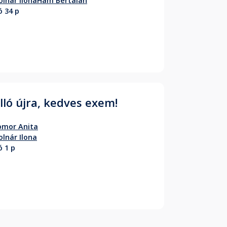
lnár Ilona
Hám Bertalan
ó 34 p
lló újra, kedves exem!
omor Anita
lnár Ilona
ó 1 p