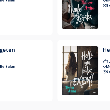
Bertalan
Mo
8 
Hallgass bele
igeten
He
T
Bertalan
Mo
9 
Hallgass bele