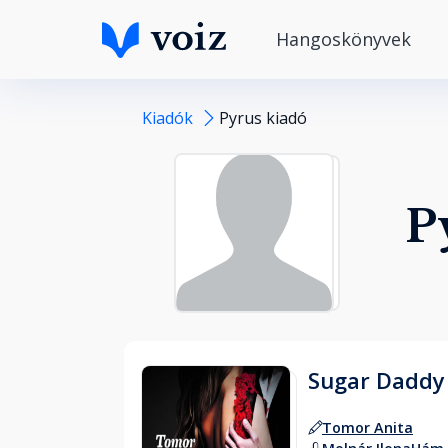
Hangoskönyvek
Kiadók
Pyrus kiadó
P
Sugar Daddy
Tomor Anita