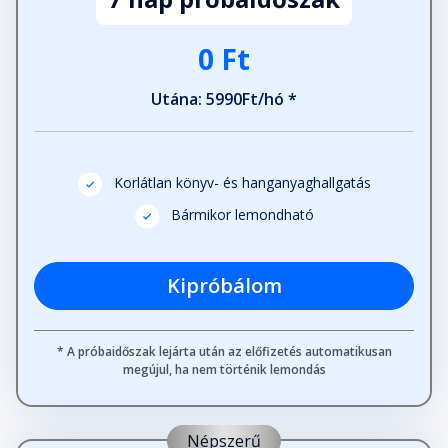
0 Ft
Utána: 5990Ft/hó *
Korlátlan könyv- és hanganyaghallgatás
Bármikor lemondható
Kipróbálom
* A próbaidőszak lejárta után az előfizetés automatikusan
megújul, ha nem történik lemondás
Népszerű