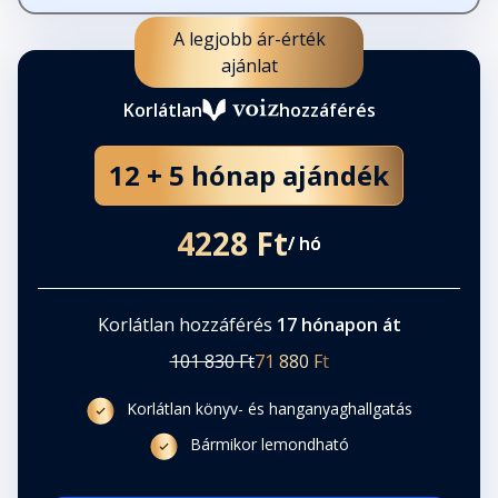
A legjobb ár-érték
ajánlat
Korlátlan
hozzáférés
12 + 5 hónap ajándék
4228 Ft
/ hó
Korlátlan hozzáférés
17 hónapon át
101 830 Ft
71 880 Ft
Korlátlan könyv- és hanganyaghallgatás
Bármikor lemondható