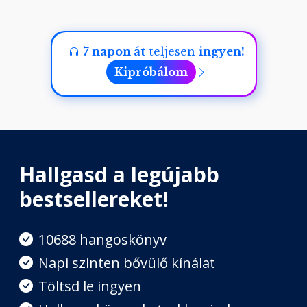
7 napon át
teljesen
ingyen!
Kipróbálom
Hallgasd a legújabb
bestsellereket!
10688 hangoskönyv
Napi szinten bővülő kínálat
Töltsd le ingyen