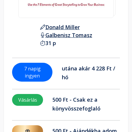
Donald Miller
Galbenisz Tomasz
31 p
utána akár 4 228 Ft /
7 napig
ingyen
hó
500 Ft - Csak ez a
Vásárlás
könyvösszefoglaló
500 Ft - Ajándékba adom