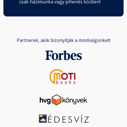
csak házimunka vagy pihenés közben!
Partnerek, akik bizonyítják a minőségünket!