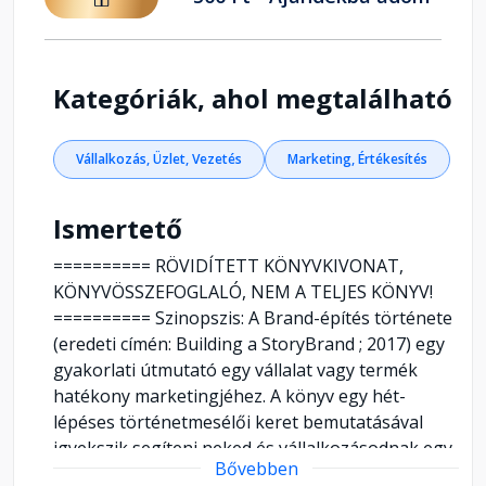
Kategóriák, ahol megtalálható
Vállalkozás, Üzlet, Vezetés
Marketing, Értékesítés
Ismertető
========== RÖVIDÍTETT KÖNYVKIVONAT,
KÖNYVÖSSZEFOGLALÓ, NEM A TELJES KÖNYV!
========== Szinopszis: A Brand-építés története
(eredeti címén: Building a StoryBrand ; 2017) egy
gyakorlati útmutató egy vállalat vagy termék
hatékony marketingjéhez. A könyv egy hét-
lépéses történetmesélői keret bemutatásával
igyekszik segíteni neked és vállalkozásodnak egy
Bővebben
olyan egyértelműsített üzenet létrehozásában,