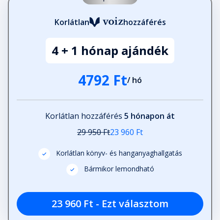
Korlátlan
hozzáférés
4 + 1 hónap ajándék
4792 Ft
/ hó
Korlátlan hozzáférés
5 hónapon át
29 950 Ft
23 960 Ft
Korlátlan könyv- és hanganyaghallgatás
Bármikor lemondható
23 960 Ft - Ezt választom