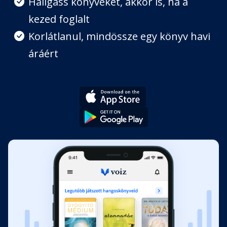
Hallgass könyveket, akkor is, ha a
kezed foglalt
Korlátlanul, mindössze egy könyv havi
áráért