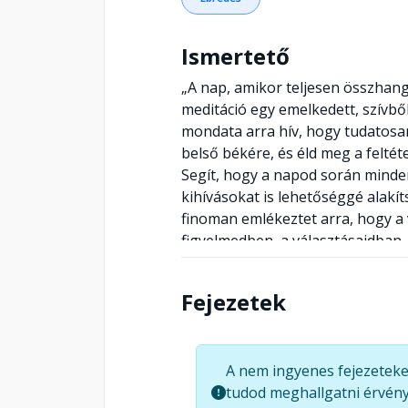
Ismertető
„A nap, amikor teljesen összhan
meditáció egy emelkedett, szívből
mondata arra hív, hogy tudatosan
belső békére, és éld meg a feltétel
Segít, hogy a napod során minde
kihívásokat is lehetőséggé alakí
finoman emlékeztet arra, hogy a
figyelmedben, a választásaidban. 
ráhangol arra, aki valójában vagy:
Fejezetek
A nem ingyenes fejezeteke
tudod meghallgatni érvény