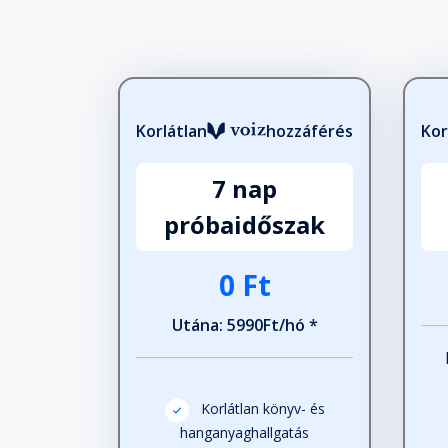
Korlátlan
hozzáférés
Kor
7 nap
próbaidőszak
0 Ft
Utána: 5990Ft/hó *
Korlátlan könyv- és
hanganyaghallgatás