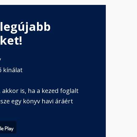
 legújabb
ket!
v
 kínálat
akkor is, ha a kezed foglalt
sze egy könyv havi áráért