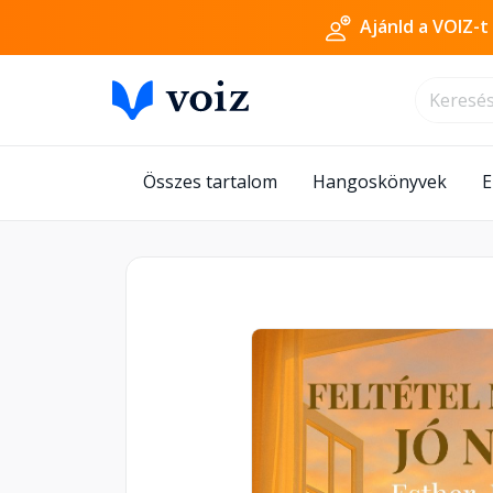
Ajánld a VOIZ-t
Összes tartalom
Hangoskönyvek
E