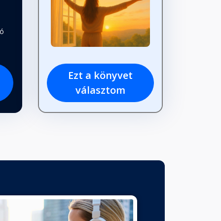
tó
Ezt a könyvet
választom