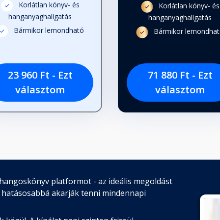
Korlátlan könyv- és
Korlátlan könyv- és
hanganyaghallgatás
hanganyaghallgatás
Bármikor lemondható
Bármikor lemondha
23 960 Ft - Ezt
71 880 Ft - Ezt
választom
választom
hangoskönyv platformot - az ideális megoldást
 hatásosabbá akarják tenni mindennapi