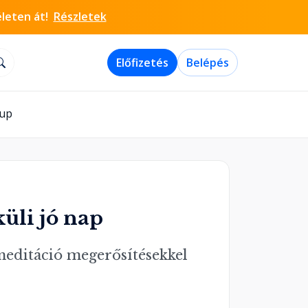
életen át!
Részletek
Előfizetés
Belépés
-up
küli jó nap
 meditáció megerősítésekkel