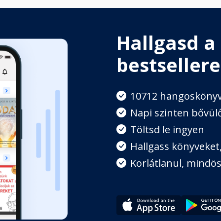
Hallgasd a
bestsellere
10712 hangosköny
Napi szinten bővülő
Töltsd le ingyen
Hallgass könyveket, 
Korlátlanul, mindös