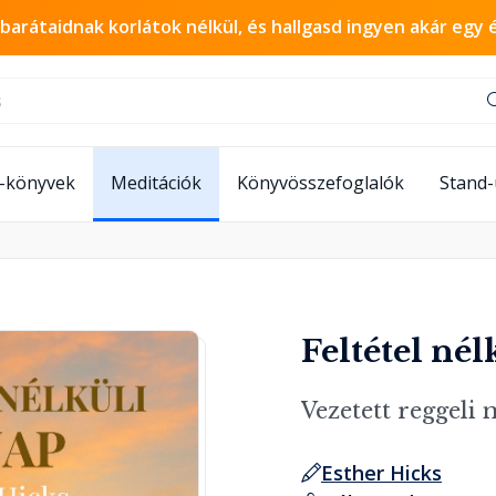
 barátaidnak korlátok nélkül, és hallgasd ingyen akár egy 
-könyvek
Meditációk
Könyvösszefoglalók
Stand
Feltétel nél
Vezetett reggeli
Esther Hicks