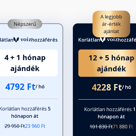
A legjobb
Népszerű
ár-érték
ajánlat
látlan
hozzáférés
Korlátlan
hozzáf
4 + 1 hónap
12 + 5 hónap
ajándék
ajándék
4792 Ft
4228 Ft
/ hó
/ hó
Korlátlan hozzáférés
5
Korlátlan hozzáférés
1
hónapon át
hónapon át
29 950 Ft
23 960 Ft
101 830 Ft
71 880 Ft