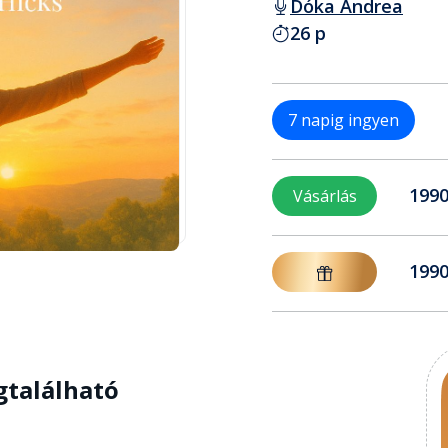
Dóka Andrea
26 p
7 napig ingyen
1990
Vásárlás
1990
gtalálható