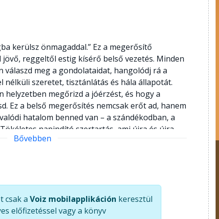
gba kerülsz önmagaddal.” Ez a megerősítő
 jövő, reggeltől estig kísérő belső vezetés. Minden
 válaszd meg a gondolataidat, hangolódj rá a
 nélküli szeretet, tisztánlátás és hála állapotát.
n helyzetben megőrizd a jóérzést, és hogy a
tsd. Ez a belső megerősítés nemcsak erőt ad, hanem
 valódi hatalom benned van – a szándékodban, a
Tökéletes napindító szertartás, ami újra és újra
Bővebben
 tiszta, szabad, örömteli és teljes.
t csak a
Voiz mobilapplikáción
keresztül
es előfizetéssel vagy a könyv