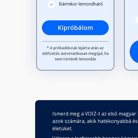
Bármikor lemondható
Kipróbálom
* A próbaidőszak lejárta után az
előfizetés automatikusan megújul, ha
nem történik lemondás
Ismerd meg a VOIZ-t az első magyar 
azok számára, akik hatékonyabbá és
életüket.