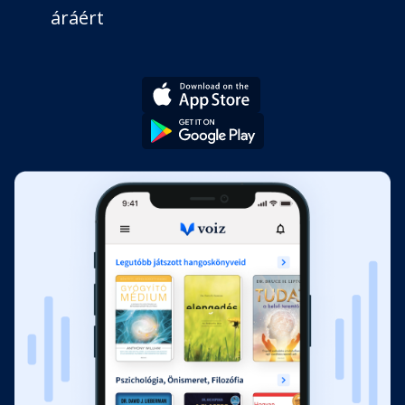
áráért