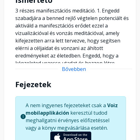
3 részes manifesztációs meditáció. 1. Engedd
szabadjára a benned rejlő végtelen potenciált és
aktiváld a manifesztációs erődet ezzel a
vizualizációval és vonzás meditációval, amely
kifejezetten arra lett tervezve, hogy segítsen
elérni a céljaidat és vonzani az áhított
eredményeket az életedben. Engedd, hogy a
képzeleted vezesse utadat és hozzon létre
Bővebben
valósággá mindazt, amit vágyakozol, hogy
megtapasztalhasd az elégedettséget,
Fejezetek
boldogságot és teljességet. 2. Ez az erőteljes
manifesztációs meditáció második fejezete, amely
segít növelni a manifesztációs képességeidet és
A nem ingyenes fejezeteket csak a
Voiz
elérni a bőséget az életben, valamint
mobilapplikáción
keresztül tudod
megvalósítani az álmaidat. A második rész
meghallgatni érvényes előfizetéssel
tartalmaz továbbfejlesztett gyakorlatokat és
vagy a könyv megvásárlása esetén.
útmutatókat, amelyek inspirálóak és támogatóak
abban, hogy magabiztosan és hatékonyan vonzd