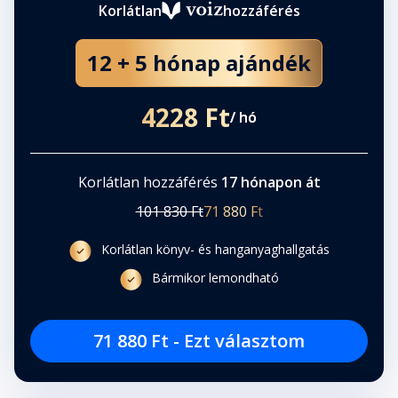
Korlátlan
hozzáférés
12 + 5 hónap ajándék
4228 Ft
/ hó
Korlátlan hozzáférés
17 hónapon át
101 830 Ft
71 880 Ft
Korlátlan könyv- és hanganyaghallgatás
Bármikor lemondható
71 880 Ft - Ezt választom