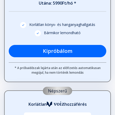
Utána: 5990Ft/hó *
Korlátlan könyv- és hanganyaghallgatás
Bármikor lemondható
Kipróbálom
* A próbaidőszak lejárta után az előfizetés automatikusan
megújul, ha nem történik lemondás
Népszerű
Korlátlan
hozzáférés