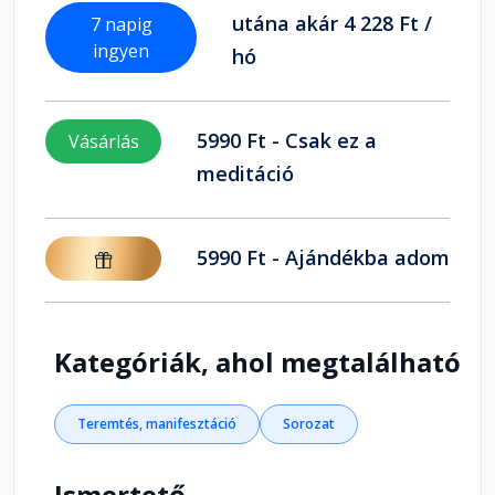
utána akár 4 228 Ft /
7 napig
ingyen
hó
5990 Ft - Csak ez a
Vásárlás
meditáció
5990 Ft - Ajándékba adom
Kategóriák, ahol megtalálható
Teremtés, manifesztáció
Sorozat
Ismertető