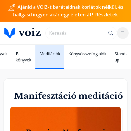
Ajánld a VOIZ-t barátaidnak korlátok nélkül, és
hallgasd ingyen akár egy életen át!
Részletek
yvek
E-
Meditációk
Könyvösszefoglalók
Stand-
könyvek
up
Manifesztáció meditáció