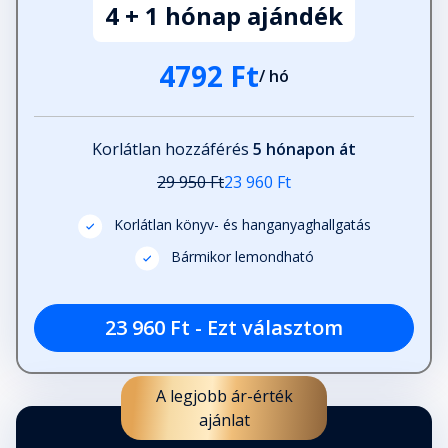
4 + 1 hónap ajándék
4792 Ft
/ hó
Korlátlan hozzáférés
5 hónapon át
29 950 Ft
23 960 Ft
Korlátlan könyv- és hanganyaghallgatás
Bármikor lemondható
23 960 Ft - Ezt választom
A legjobb ár-érték
ajánlat