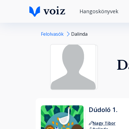
Hangoskönyvek
Felolvasók
Dalinda
D
Dúdoló 1.
Nagy Tibor