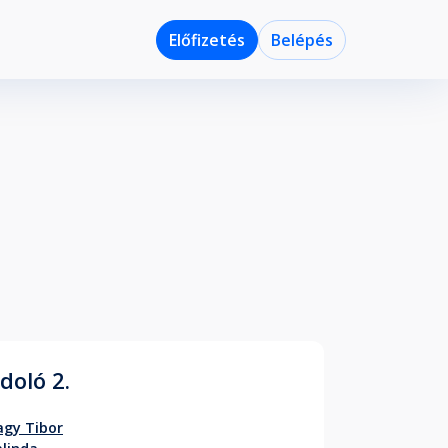
Előfizetés
Belépés
doló 2.
gy Tibor