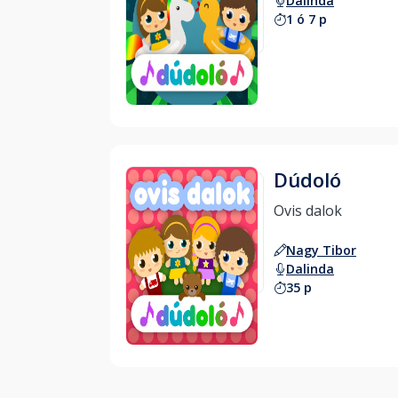
Dalinda
1 ó 7 p
Hallgass bele
Dúdoló
Ovis dalok 
Nagy Tibor
Dalinda
35 p
Hallgass bele