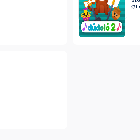
Da
1 
Hallgass bele