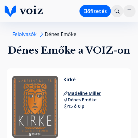
Előfizetés
Felolvasók
Dénes Emőke
Dénes Emőke a VOIZ-on
Kirké
Madeline Miller
Dénes Emőke
15 ó 0 p