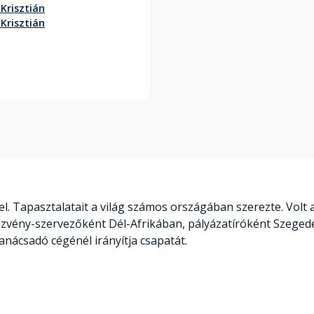
 Krisztián
 Krisztián
l. Tapasztalatait a világ számos országában szerezte. Vol
zvény-szervezőként Dél-Afrikában, pályázatíróként Szegeden
anácsadó cégénél irányítja csapatát.