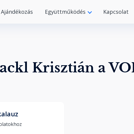
Ajándékozás
Együttműködés
Kapcsolat
ackl Krisztián a V
kalauz
Kulcs a jobb kapcsolatokhoz 