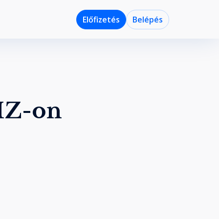
Előfizetés
Belépés
OIZ-on