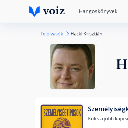
Hangoskönyvek
Felolvasók
Hackl Krisztián
H
Személyiség