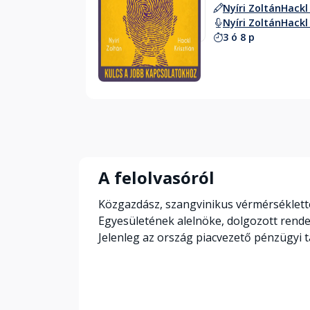
Nyíri Zoltán
Hackl
Nyíri Zoltán
Hackl
3 ó 8 p
Hallgass bele
A felolvasóról
Közgazdász, szangvinikus vérmérséklette
Egyesületének alelnöke, dolgozott rende
Jelenleg az ország piacvezető pénzügyi t