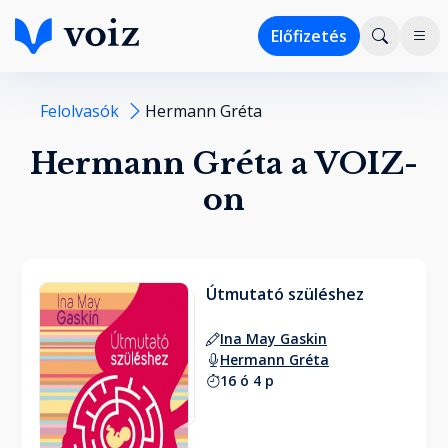
Előfizetés
Felolvasók
Hermann Gréta
Hermann Gréta a VOIZ-
on
Útmutató szüléshez
Ina May Gaskin
Hermann Gréta
16 ó 4 p