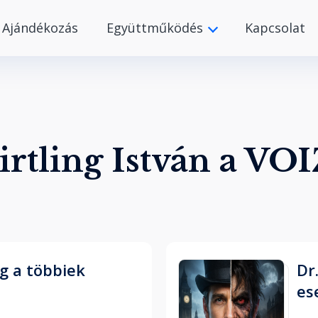
Ajándékozás
Együttműködés
Kapcsolat
irtling István a VO
g a többiek
Dr
es