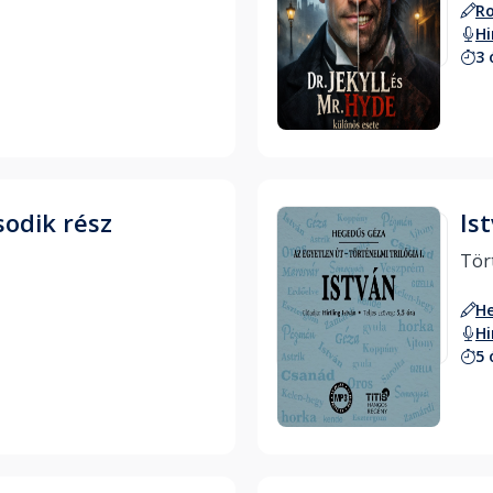
Ro
Hi
3 
Hallgass bele
sodik rész
Is
H
Hi
5 
Hallgass bele