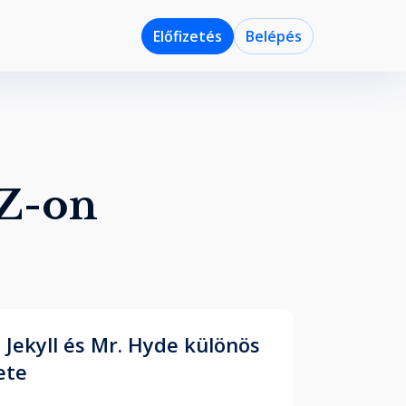
Előfizetés
Belépés
IZ-on
. Jekyll és Mr. Hyde különös
ete