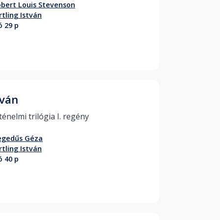
bert Louis Stevenson
rtling István
ó 29 p
tván
Történelmi trilógia I. regény 
egedűs Géza
rtling István
ó 40 p