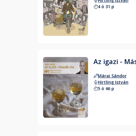
Hirtling István
4 ó 31 p
Hallgass bele
Az igazi - Má
Márai Sándor
Hirtling István
5 ó 46 p
Hallgass bele