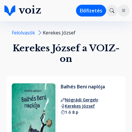
Előfizetés
Felolvasók
Kerekes József
Kerekes József a VOIZ-
on
Balhés Beni naplója
Nógrádi Gergely
Kerekes József
1 ó 8 p