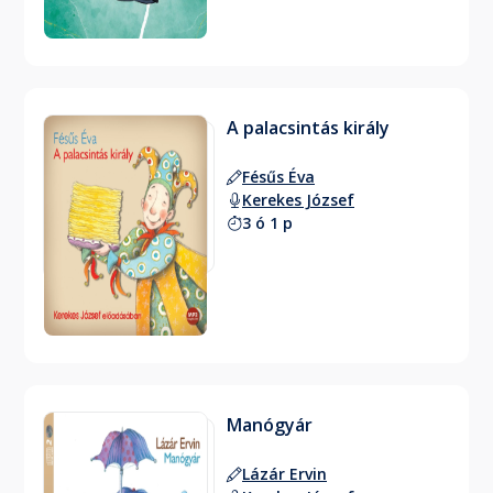
A palacsintás király
Fésűs Éva
Kerekes József
3 ó 1 p
Manógyár
Lázár Ervin