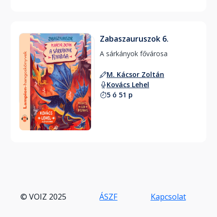
Zabaszauruszok 6.
A sárkányok fővárosa 
M. Kácsor Zoltán
Kovács Lehel
5 ó 51 p
© VOIZ 2025
ÁSZF
Kapcsolat