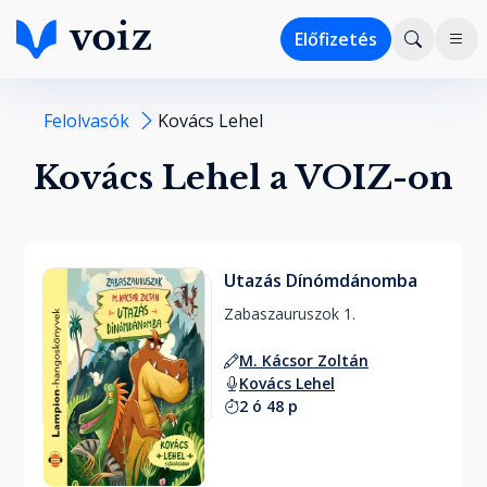
Előfizetés
Felolvasók
Kovács Lehel
Kovács Lehel a VOIZ-on
Utazás Dínómdánomba
Zabaszauruszok 1. 
M. Kácsor Zoltán
Kovács Lehel
2 ó 48 p