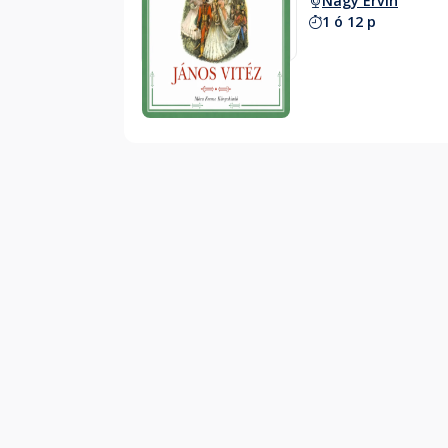
Nagy Ervin
1 ó 12 p
Hallgass bele