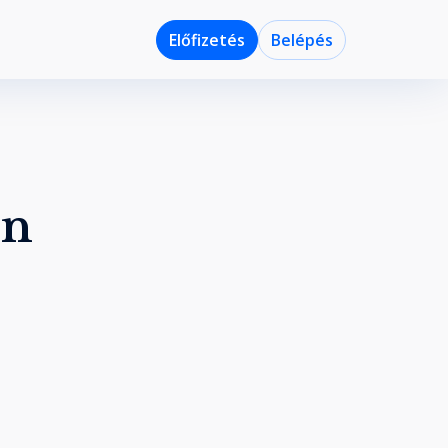
Előfizetés
Belépés
on