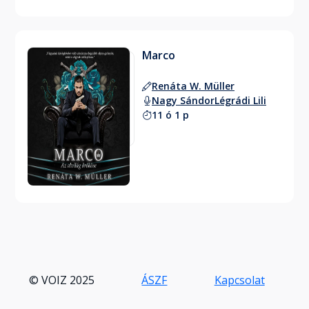
Marco
Renáta W. Müller
Nagy Sándor
Légrádi Lili
11 ó 1 p
© VOIZ 2025
ÁSZF
Kapcsolat