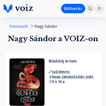
Előfizetés
Felolvasók
Nagy Sándor
Nagy Sándor a VOIZ-on
Bűnhődj értem
Jud Meyrin
Nagy Sándor
Eszlári Judit
9 ó 36 p