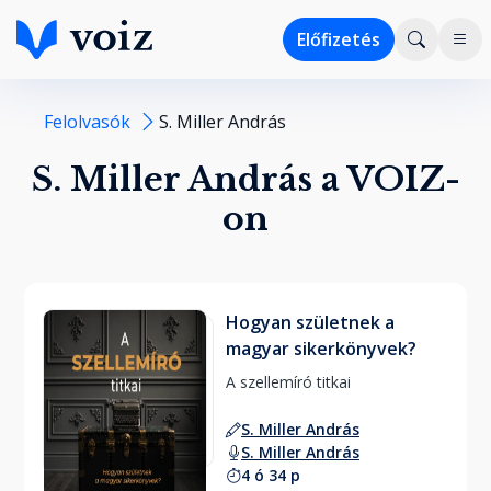
Előfizetés
Felolvasók
S. Miller András
S. Miller András a VOIZ-
on
Hogyan születnek a
magyar sikerkönyvek?
A szellemíró titkai 
S. Miller András
S. Miller András
4 ó 34 p