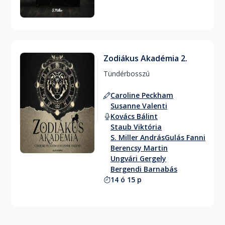
Zodiákus Akadémia 2.
Tündérbosszú 
Caroline Peckham
Susanne Valenti
Kovács Bálint
Staub Viktória
S. Miller András
Gulás Fanni
Berencsy Martin
Ungvári Gergely
Bergendi Barnabás
14 ó 15 p