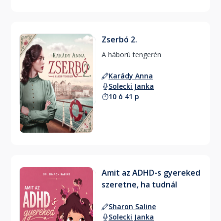
Zserbó 2.
A háború tengerén 
Karády Anna
Solecki Janka
10 ó 41 p
Amit az ADHD-s gyereked
szeretne, ha tudnál
Sharon Saline
Solecki Janka