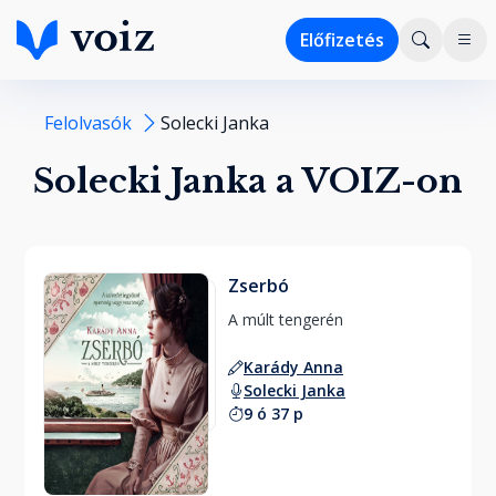
Előfizetés
Felolvasók
Solecki Janka
Solecki Janka a VOIZ-on
Zserbó
A múlt tengerén 
Karády Anna
Solecki Janka
9 ó 37 p