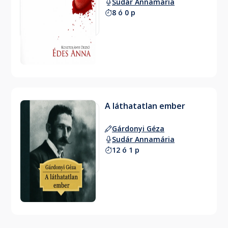
Sudár Annamária
8 ó 0 p
A láthatatlan ember
Gárdonyi Géza
Sudár Annamária
12 ó 1 p