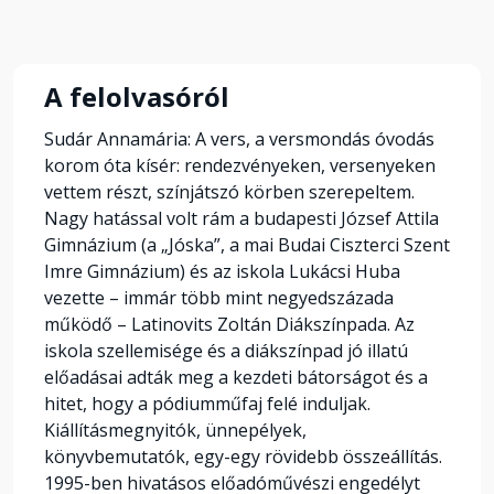
A felolvasóról
Sudár Annamária: A vers, a versmondás óvodás
korom óta kísér: rendezvényeken, versenyeken
vettem részt, színjátszó körben szerepeltem.
Nagy hatással volt rám a budapesti József Attila
Gimnázium (a „Jóska”, a mai Budai Ciszterci Szent
Imre Gimnázium) és az iskola Lukácsi Huba
vezette – immár több mint negyedszázada
működő – Latinovits Zoltán Diákszínpada. Az
iskola szellemisége és a diákszínpad jó illatú
előadásai adták meg a kezdeti bátorságot és a
hitet, hogy a pódiumműfaj felé induljak.
Kiállításmegnyitók, ünnepélyek,
könyvbemutatók, egy-egy rövidebb összeállítás.
1995-ben hivatásos előadóművészi engedélyt