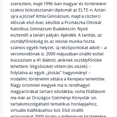
szereztem, majd 1996-ban magyar és történelem
szakos bölcsésztanári diplomát az ELTE-n. Aztán
újra a József Attila Gimnázium, majd a ciszterci
időszak első évei, később a Prohászka Ottokár
Katolikus Gimnázium Budakeszin. Nyolc
esztendő a tanári pályán. Ajándék. A tanítás, az
osztályfőnökség és az iskolai munka hozta
számos egyéb helyzet, új nézőpontokat adott – a
versmondónak is. 2000 májusában önálló esttel
búcsúztam a 41 diáktól, akiknek osztályfőnöke
lehettem. Végzősöket vittem (és viszek) –
folytatva az egyik „jóskás” hagyományt –
irodalmi, történelmi sétára a Kerepesi temetőbe.
Nagy örömmel megyek ma is rendhagyó
magyarórákat tartani iskolákba, noha főállásom
ma már az Országos Széchényi Könyvtár ún.
tartalomszolgáltató tematikus honlapjaihoz,
virtuális kiállításaihoz köt. Első önálló
műsoromat 2000 őszén a millennium tiszteletére