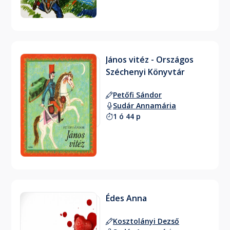
János vitéz - Országos
Széchenyi Könyvtár
Petőfi Sándor
Sudár Annamária
1 ó 44 p
Édes Anna
Kosztolányi Dezső