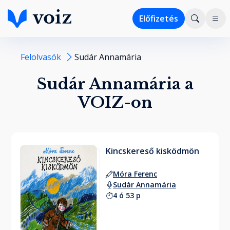
Előfizetés
Felolvasók
Sudár Annamária
Sudár Annamária a
VOIZ-on
Kincskereső kisködmön
Móra Ferenc
Sudár Annamária
4 ó 53 p