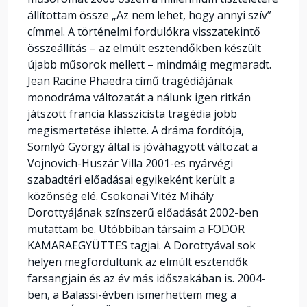
állítottam össze „Az nem lehet, hogy annyi szív”
címmel. A történelmi fordulókra visszatekintő
összeállítás – az elmúlt esztendőkben készült
újabb műsorok mellett – mindmáig megmaradt.
Jean Racine Phaedra című tragédiájának
monodráma változatát a nálunk igen ritkán
játszott francia klasszicista tragédia jobb
megismertetése ihlette. A dráma fordítója,
Somlyó György által is jóváhagyott változat a
Vojnovich-Huszár Villa 2001-es nyárvégi
szabadtéri előadásai egyikeként került a
közönség elé. Csokonai Vitéz Mihály
Dorottyájának színszerű előadását 2002-ben
mutattam be. Utóbbiban társaim a FODOR
KAMARAEGYÜTTES tagjai. A Dorottyával sok
helyen megfordultunk az elmúlt esztendők
farsangjain és az év más időszakában is. 2004-
ben, a Balassi-évben ismerhettem meg a