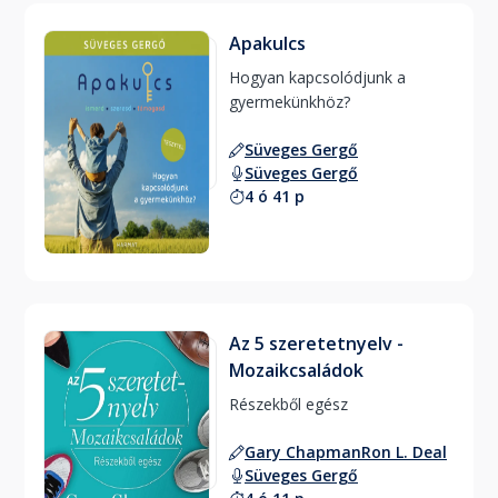
Apakulcs
Hogyan kapcsolódjunk a 
gyermekünkhöz? 
Süveges Gergő
Süveges Gergő
4 ó 41 p
Az 5 szeretetnyelv -
Mozaikcsaládok
Részekből egész 
Gary Chapman
Ron L. Deal
Süveges Gergő