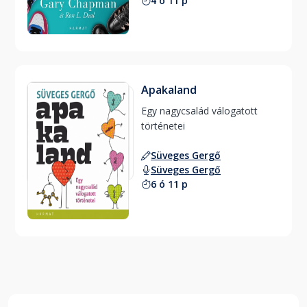
4 ó 11 p
Apakaland
Egy nagycsalád válogatott 
történetei 
Süveges Gergő
Süveges Gergő
6 ó 11 p