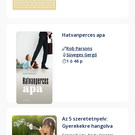
Hatvanperces apa
Rob Parsons
Süveges Gergő
1 ó 46 p
Az 5 szeretetnyelv:
Gyerekekre hangolva