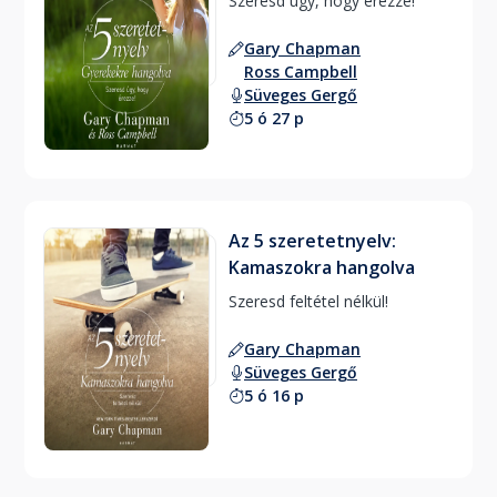
Szeresd úgy, hogy érezze! 
Gary Chapman
Ross Campbell
Süveges Gergő
5 ó 27 p
Az 5 szeretetnyelv:
Kamaszokra hangolva
Szeresd feltétel nélkül! 
Gary Chapman
Süveges Gergő
5 ó 16 p