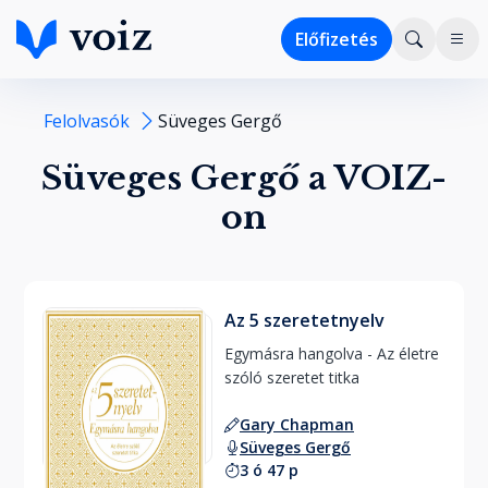
Előfizetés
Felolvasók
Süveges Gergő
Süveges Gergő a VOIZ-
on
Az 5 szeretetnyelv
Egymásra hangolva - Az életre 
szóló szeretet titka 
Gary Chapman
Süveges Gergő
3 ó 47 p