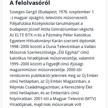
A felolvasóról
Süveges Gergő (Budapest, 1976. szeptember 1.
–) magyar újságíró, televíziós műsorvezető.
Pályafutása Középiskolai tanulmányait a
budapesti József Attila Gimnáziumban végezte.
Az ELTE BTK-n és a Pázmány Péter Katolikus
Egyetem Hittudományi Karán szerzett diplomát.
1998–2000 között a Duna Televízióban a Vallási
Műsorok Szerkesztősége „Élő Egyház” című
katolikus híradójának műsorvezetője, valamint
1999–2000 között a Figyelj!!! című ifjúsági
magazinműsor műsorvezetője. 2000-től
rendszeres publikációi jelennek meg az Új Ember
című hetilapban, az Új Ember Magazinban, a
Képmás Családmagazinban, a Keresztény Élet
című hetilapban, és az Embertárs című
folyóiratban. 2001-től a Magyar Televízió (MTV)
Híradójának, majd más műsorainak volt