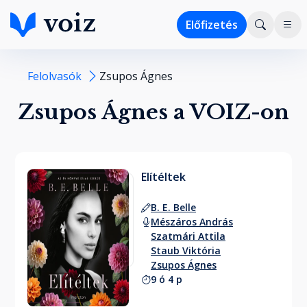
Előfizetés
Felolvasók
Zsupos Ágnes
Zsupos Ágnes a VOIZ-on
Elítéltek
B. E. Belle
Mészáros András
Szatmári Attila
Staub Viktória
Zsupos Ágnes
9 ó 4 p