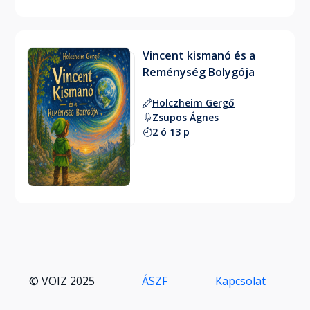
Vincent kismanó és a
Reménység Bolygója
Holczheim Gergő
Zsupos Ágnes
2 ó 13 p
© VOIZ 2025
ÁSZF
Kapcsolat